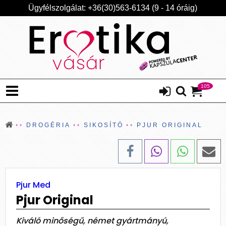
Ügyfélszolgálat: +36(30)563-6134 (9 - 14 óráig)
105
DROGÉRIA
SIKOSÍTÓ
PJUR ORIGINAL
Pjur Med
Pjur Original
Kiváló minőségű, német gyártmányú,