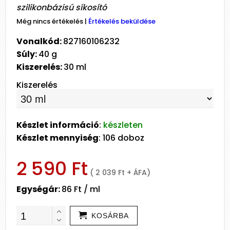
szilikonbázisú síkosító
Még nincs értékelés
|
Értékelés beküldése
Vonalkód:
827160106232
Súly:
40 g
Kiszerelés:
30 ml
Kiszerelés
Készlet információ
:
készleten
Készlet mennyiség
: 106 doboz
2 590 Ft
( 2 039 Ft + ÁFA)
Egységár:
86 Ft / ml
KOSÁRBA