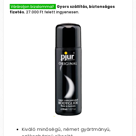
Várároljon bizalommal!
Gyors szállítás, biztonságos
fizetés.
27.000 Ft felett ingyenesen.
Kiváló minőségű, német gyártmányú,