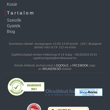
Kosár
Tartalom
Szerzők
Gyártók
Blog
Személyes átvétel: munkanapon 10:00-14:00 között · 1047, Budapest
(külső) Váci út 19. 312-es iroda
Ügyfélszolgálat minden hétköznap 9-14 óráig:
+36(30)563-6134
·
ugyfelszolgalat@erotikavasar.hu
Kérjük értékelje áruházunkat a
GOOGLE
, a
FACEBOOK
vagy
az
ÁRUKERESŐ
oldalán