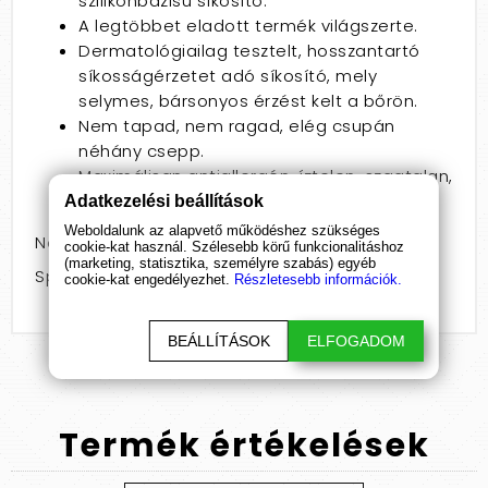
szilikonbázisú síkosító.
A legtöbbet eladott termék világszerte.
Dermatológiailag tesztelt, hosszantartó
síkosságérzetet adó síkosító, mely
selymes, bársonyos érzést kelt a bőrön.
Nem tapad, nem ragad, elég csupán
néhány csepp.
Maximálisan antiallergén, íztelen, szagtalan,
zsírmentes,
óvszerbarát készítmény.
Adatkezelési beállítások
Weboldalunk az alapvető működéshez szükséges
Nem: pároknak
cookie-kat használ. Szélesebb körű funkcionalitáshoz
(marketing, statisztika, személyre szabás) egyéb
Speciális jellemző: natúr
cookie-kat engedélyezhet.
Részletesebb információk.
BEÁLLÍTÁSOK
ELFOGADOM
Termék
értékelések