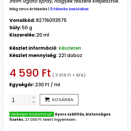
Intim izgató spray, hölgyek részére kifejlesztve.
Még nincs értékelés
|
Értékelés beküldése
Vonalkód:
827160113575
Súly:
50 g
Kiszerelés:
20 ml
Készlet információ
:
készleten
Készlet mennyiség
: 221 doboz
4 590 Ft
( 3 614 Ft + ÁFA)
Egységár:
230 Ft / ml
KOSÁRBA
Várároljon bizalommal!
Gyors szállítás, biztonságos
fizetés.
27.000 Ft felett ingyenesen.