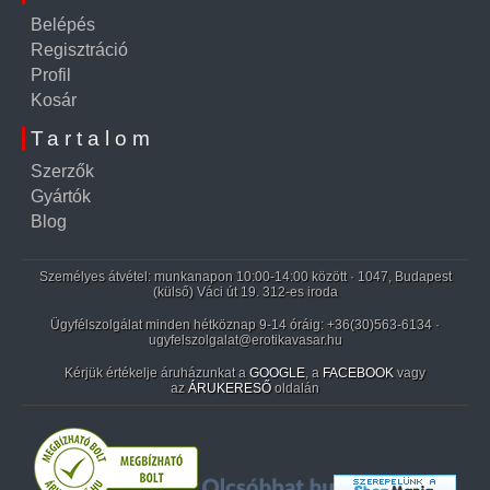
Belépés
Regisztráció
Profil
Kosár
Tartalom
Szerzők
Gyártók
Blog
Személyes átvétel: munkanapon 10:00-14:00 között · 1047, Budapest
(külső) Váci út 19. 312-es iroda
Ügyfélszolgálat minden hétköznap 9-14 óráig:
+36(30)563-6134
·
ugyfelszolgalat@erotikavasar.hu
Kérjük értékelje áruházunkat a
GOOGLE
, a
FACEBOOK
vagy
az
ÁRUKERESŐ
oldalán