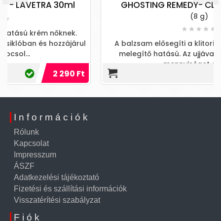
0ml
GHOSTING REMEDY- CLITHERAPY Balm
(8 g)
nek.
ájárul
A balzsam elősegíti a klitorisz vérkeringését és
melegítő hatású. Az ujjával vigyen fel egy kis
mennyiséget a csikl
90 Ft
3 390 
Információk
Rólunk
Kapcsolat
Impresszum
ÁSZF
Adatkezelési tájékoztató
Fizetési és szállítási információk
Visszatérítési szabályzat
Fiók