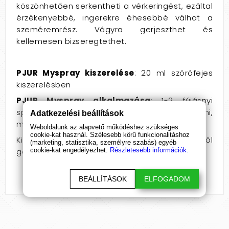
köszönhetően serkentheti a vérkeringést, ezáltal
érzékenyebbé, ingerekre éhesebbé válhat a
szeméremrész. Vágyra gerjeszthet és
kellemesen bizseregtethet.
PJUR Myspray kiszerelése
: 20 ml szórófejes
kiszerelésben
PJUR Myspray alkalmazása
: 1-2 fújásnyi
spray-t kell az szeméremrészre masszírozni,
Adatkezelési beállítások
majd várni, amíg beszívódik.
Weboldalunk az alapvető működéshez szükséges
cookie-kat használ. Szélesebb körű funkcionalitáshoz
Kizárólag külsőleg alkalmazható, gyerekek elől
(marketing, statisztika, személyre szabás) egyéb
cookie-kat engedélyezhet.
Részletesebb információk.
gondosan elzárandó!
BEÁLLÍTÁSOK
ELFOGADOM