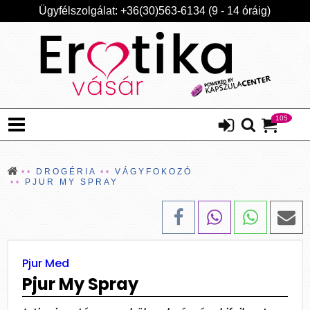
Ügyfélszolgálat: +36(30)563-6134 (9 - 14 óráig)
105
DROGÉRIA
VÁGYFOKOZÓ
PJUR MY SPRAY
Pjur Med
Pjur My Spray