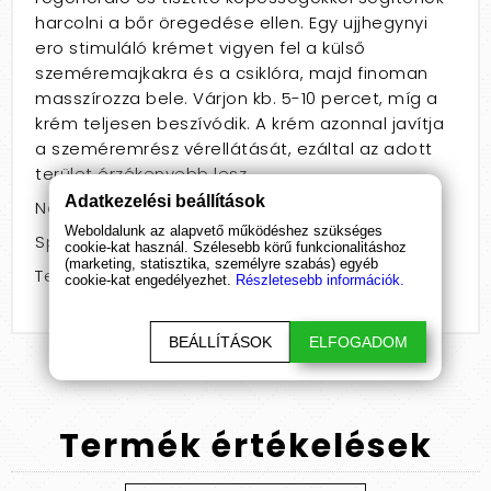
harcolni a bőr öregedése ellen. Egy ujjhegynyi
ero stimuláló krémet vigyen fel a külső
szeméremajkakra és a csiklóra, majd finoman
masszírozza bele. Várjon kb. 5-10 percet, míg a
krém teljesen beszívódik. A krém azonnal javítja
a szeméremrész vérellátását, ezáltal az adott
terület érzékenyebb lesz.
Adatkezelési beállítások
Nem: nőknek
Weboldalunk az alapvető működéshez szükséges
Speciális jellemző: stimuláló
cookie-kat használ. Szélesebb körű funkcionalitáshoz
(marketing, statisztika, személyre szabás) egyéb
Termékcsoport: krém
cookie-kat engedélyezhet.
Részletesebb információk.
BEÁLLÍTÁSOK
ELFOGADOM
Termék
értékelések