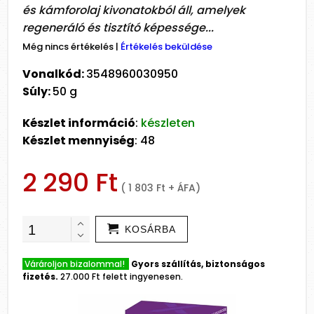
és kámforolaj kivonatokból áll, amelyek
regeneráló és tisztító képessége...
Még nincs értékelés
|
Értékelés beküldése
Vonalkód:
3548960030950
Súly:
50 g
Készlet információ
:
készleten
Készlet mennyiség
: 48
2 290 Ft
( 1 803 Ft + ÁFA)
KOSÁRBA
Várároljon bizalommal!
Gyors szállítás, biztonságos
fizetés.
27.000 Ft felett ingyenesen.