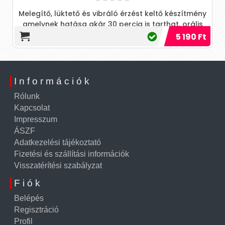
A L
elegítő, lüktető és vibráló érzést keltő készítmény
küls
amelynek hatása akár 30 percig is tarthat, orális
szexhez is j
5 190 Ft
Információk
Rólunk
Kapcsolat
Impresszum
ÁSZF
Adatkezelési tájékoztató
Fizetési és szállítási információk
Visszatérítési szabályzat
Fiók
Belépés
Regisztráció
Profil