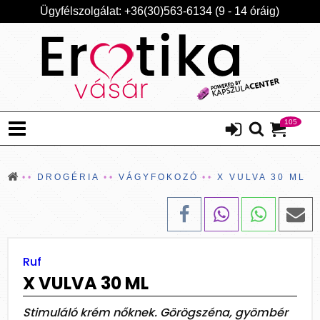
Ügyfélszolgálat: +36(30)563-6134 (9 - 14 óráig)
105
DROGÉRIA
VÁGYFOKOZÓ
X VULVA 30 ML
Ruf
X VULVA 30 ML
Stimuláló krém nőknek. Görögszéna, gyömbér