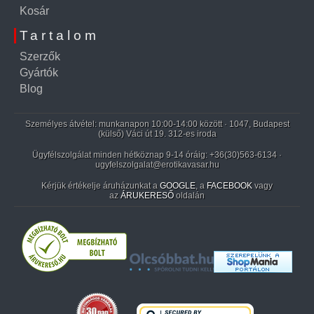
Kosár
Tartalom
Szerzők
Gyártók
Blog
Személyes átvétel: munkanapon 10:00-14:00 között · 1047, Budapest
(külső) Váci út 19. 312-es iroda
Ügyfélszolgálat minden hétköznap 9-14 óráig:
+36(30)563-6134
·
ugyfelszolgalat@erotikavasar.hu
Kérjük értékelje áruházunkat a
GOOGLE
, a
FACEBOOK
vagy
az
ÁRUKERESŐ
oldalán