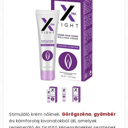
Stimuláló krém nőknek.
Görögszéna
,
gyömbér
és kámforolaj kivonatokból áll, amelyek
regeneráló és tisztító képességekkel segítenek