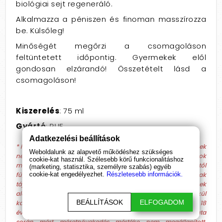
biológiai sejt regeneráló.
Alkalmazza a péniszen és finoman masszírozza
be. Külsőleg!
Minőségét megőrzi a csomagoláson
feltüntetett időpontig. Gyermekek elől
gondosan elzárandó! Összetételt lásd a
csomagoláson!
Kiszerelés
: 75 ml
Gyártó
: RUF
Adatkezelési beállítások
* Figyelem! Az általunk forgalmazott étrend-kiegészítő termékek
Weboldalunk az alapvető működéshez szükséges
nem alkalmasak betegségek kezelésére, gyógyítására és azok
cookie-kat használ. Szélesebb körű funkcionalitáshoz
megelőzésére. A megadott termékjellemzők és hatások egyéntől
(marketing, statisztika, személyre szabás) egyéb
függően változhatnak, azokat vizsgálatok nem igazolják, csak
cookie-kat engedélyezhet.
Részletesebb információk.
tájékoztató jellegűek, hatásuk leírása vásárlói visszajelzések
alapján történik! Az étrend-kiegészítő termékek recept nélkül
BEÁLLÍTÁSOK
ELFOGADOM
kaphatóak. Szükség esetén konzultáljon kezelő orvosával! 18
éves kor alatt ne szedje a készítményeket! A termék használata
során mért méretnövekedés mértéke nem megállapított,