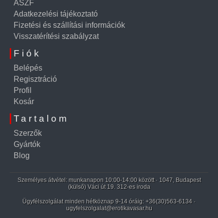
ÁSZF
Adatkezelési tájékoztató
Fizetési és szállítási információk
Visszatérítési szabályzat
Fiók
Belépés
Regisztráció
Profil
Kosár
Tartalom
Szerzők
Gyártók
Blog
Személyes átvétel: munkanapon 10:00-14:00 között · 1047, Budapest
(külső) Váci út 19. 312-es iroda
Ügyfélszolgálat minden hétköznap 9-14 óráig:
+36(30)563-6134
·
ugyfelszolgalat@erotikavasar.hu