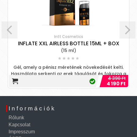
Intt Cosmetics
INFLATE XXL AIRLESS BOTTLE 15ML + BOX
(15 ml)
Gél, amely a pénisz méretének növekedését kelti.
Használata serkenti az erek tágulását és fokozza a
4 390 Ft
véráramlást, a
4 190 Ft
Információk
Rólunk
Kapcsolat
Impresszum