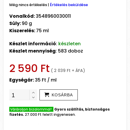
Még nincs értékelés
|
Értékelés beküldése
Vonalkód:
3548960030011
Súly:
90 g
Kiszerelés:
75 ml
Készlet információ
:
készleten
Készlet mennyiség
: 583 doboz
2 590 Ft
( 2 039 Ft + ÁFA)
Egységár:
35 Ft / ml
KOSÁRBA
Várároljon bizalommal!
Gyors szállítás, biztonságos
fizetés.
27.000 Ft felett ingyenesen.