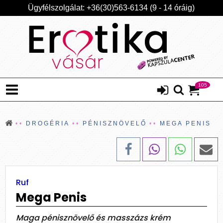
Ügyfélszolgálat: +36(30)563-6134 (9 - 14 óráig)
105
DROGÉRIA
PÉNISZNÖVELŐ
MEGA PENIS
Ruf
Mega Penis
Maga pénisznövelő és masszázs krém