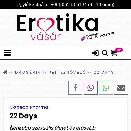
Ügyfélszolgálat: +36(30)563-6134 (9 - 14 óráig)
105
DROGÉRIA
PÉNISZNÖVELŐ
22 DAYS
Cobeco Pharma
22 Days
Élénkebb szexuális életet és erősebb