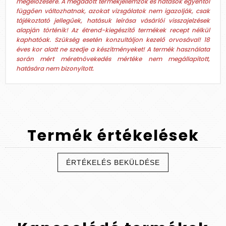
megelőzésére. A megadott termékjellemzők és hatások egyéntől
függően változhatnak, azokat vizsgálatok nem igazolják, csak
tájékoztató jellegűek, hatásuk leírása vásárlói visszajelzések
alapján történik! Az étrend-kiegészítő termékek recept nélkül
kaphatóak. Szükség esetén konzultáljon kezelő orvosával! 18
éves kor alatt ne szedje a készítményeket! A termék használata
során mért méretnövekedés mértéke nem megállapított,
hatására nem bizonyított.
Termék
értékelések
ÉRTÉKELÉS BEKÜLDÉSE