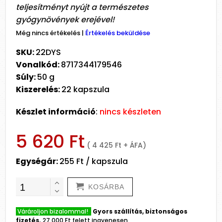
teljesítményt nyújt a természetes
gyógynövények erejével!
Még nincs értékelés
|
Értékelés beküldése
SKU:
22DYS
Vonalkód:
8717344179546
Súly:
50 g
Kiszerelés:
22 kapszula
Készlet információ
:
nincs készleten
5 620 Ft
( 4 425 Ft + ÁFA)
Egységár:
255 Ft / kapszula
KOSÁRBA
Várároljon bizalommal!
Gyors szállítás, biztonságos
fizetés.
27.000 Ft felett ingyenesen.