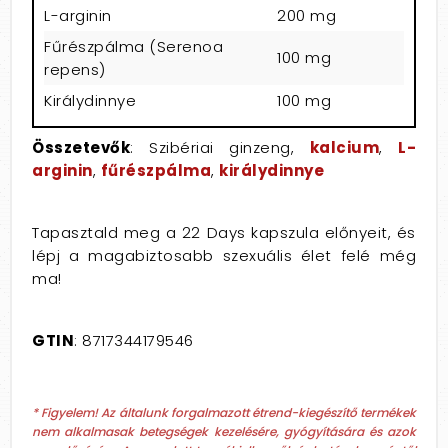
L-arginin
200 mg
Fűrészpálma (Serenoa
100 mg
repens)
Királydinnye
100 mg
Összetevők
: Szibériai ginzeng,
kalcium
,
L-
arginin
,
fűrészpálma
,
királydinnye
Tapasztald meg a 22 Days kapszula előnyeit, és
lépj a magabiztosabb szexuális élet felé még
ma!
GTIN
: 8717344179546
* Figyelem! Az általunk forgalmazott étrend-kiegészítő termékek
nem alkalmasak betegségek kezelésére, gyógyítására és azok