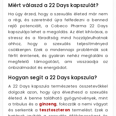
Miért válaszd a 22 Days kapszulát?
Ha úgy érzed, hogy a szexuális életed már nem
a régi, és szeretnéd újra felfedezni a benned
rejlő potenciált, a Cobeco Pharma 22 Days
kapszulája lehet a megoldás. Az élet kihívásai, a
stressz és a fáradtság mind hozzájárulhatnak
ahhoz, hogy a szexuális teljesítményed
csökkenjen. Ezek a mindennapi problémák sok
férfit érintenek, és gyakran nehéz megtalálni a
megfelelő támogatást, ami visszaadja az
önbizalmadat és energiádat.
Hogyan segít a 22 Days kapszula?
A 22 Days kapszula természetes összetevőkkel
dolgozik azon, hogy újra élvezhesd a szexuális
életed. A benne található gyógynövények, mint
a tribulus és a
ginzeng
, fokozzák a nemi vágyat
és serkentik a
tesztoszteron
termelést. Ezek a
hatások javítják a szexuális állóképességet és