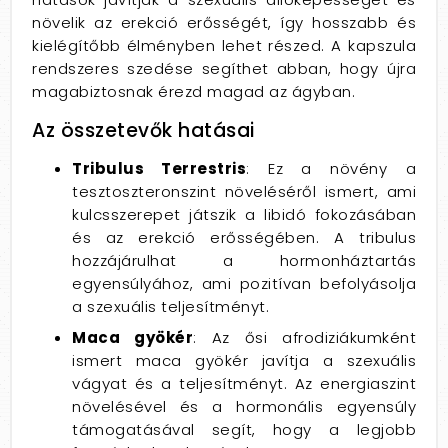
növelik az erekció erősségét, így hosszabb és
kielégítőbb élményben lehet részed. A kapszula
rendszeres szedése segíthet abban, hogy újra
magabiztosnak érezd magad az ágyban.
Az összetevők hatásai
Tribulus Terrestris
: Ez a növény a
tesztoszteronszint növeléséről ismert, ami
kulcsszerepet játszik a libidó fokozásában
és az erekció erősségében. A tribulus
hozzájárulhat a hormonháztartás
egyensúlyához, ami pozitívan befolyásolja
a szexuális teljesítményt.
Maca gyökér
: Az ősi afrodiziákumként
ismert maca gyökér javítja a szexuális
vágyat és a teljesítményt. Az energiaszint
növelésével és a hormonális egyensúly
támogatásával segít, hogy a legjobb