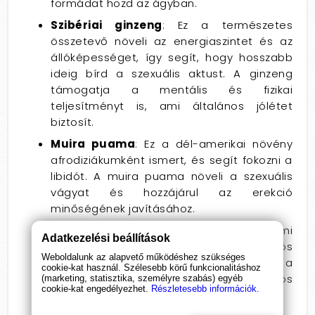
formádat hozd az ágyban.
Szibériai ginzeng
: Ez a természetes
összetevő növeli az energiaszintet és az
állóképességet, így segít, hogy hosszabb
ideig bírd a szexuális aktust. A ginzeng
támogatja a mentális és fizikai
teljesítményt is, ami általános jólétet
biztosít.
Muira puama
: Ez a dél-amerikai növény
afrodiziákumként ismert, és segít fokozni a
libidót. A muira puama növeli a szexuális
vágyat és hozzájárul az erekció
minőségének javításához.
Királydinnye
: Javítja a vérkeringést, ami
Adatkezelési beállítások
elengedhetetlen az erős és tartós
Weboldalunk az alapvető működéshez szükséges
erekcióhoz. A királydinnye támogatja a
cookie-kat használ. Szélesebb körű funkcionalitáshoz
szexuális egészséget és az általános
(marketing, statisztika, személyre szabás) egyéb
cookie-kat engedélyezhet.
Részletesebb információk.
vitalitást.