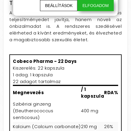
További előnyök
BEÁLLÍTÁSOK
ELFOGADOM
A 22 Days kapszula nemcsak a szexuális
teljesítményedet javítja, hanem növeli az
önbizalmadat is. A rendszeres szedésével
elérheted a kívánt eredményeket, és élvezheted
a magabiztosabb szexuális életet.
Cobeco Pharma - 22 Days
Kiszerelés: 22 kapszula
1 adag: 1 kapszula
22 adagot tartalmaz
/ 1
Megnevezés
RDA%
kapszula
Szibériai ginzeng
(Eleutherococcus
400 mg
senticosus)
Kalcium (Calcium carbonate)
210 mg
26%