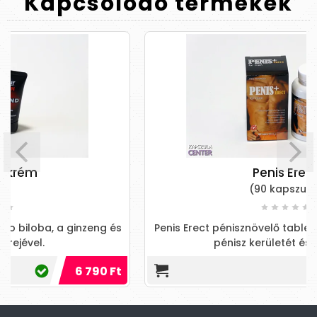
Kapcsolódó
termékek
Penis Erect
(90 kapszula)
Penis Erect pénisznövelő tabletta, ami megnöveli a
pénisz kerületét és hosszát.
11 990 Ft