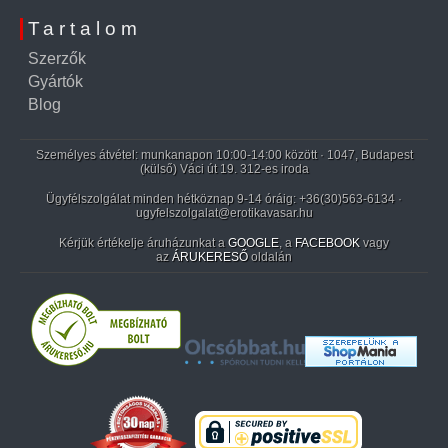
Tartalom
Szerzők
Gyártók
Blog
Személyes átvétel: munkanapon 10:00-14:00 között · 1047, Budapest
(külső) Váci út 19. 312-es iroda
Ügyfélszolgálat minden hétköznap 9-14 óráig:
+36(30)563-6134
·
ugyfelszolgalat@erotikavasar.hu
Kérjük értékelje áruházunkat a
GOOGLE
, a
FACEBOOK
vagy
az
ÁRUKERESŐ
oldalán