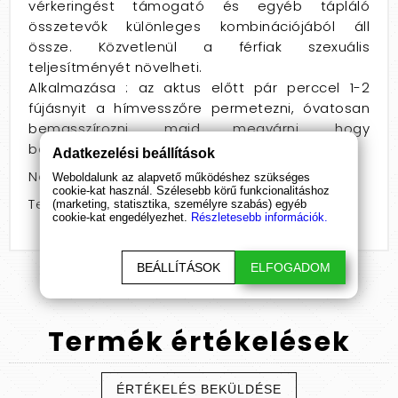
vérkeringést támogató és egyéb tápláló
összetevők különleges kombinációjából áll
össze. Közvetlenül a férfiak szexuális
teljesítményét növelheti.
Alkalmazása : az aktus előtt pár perccel 1-2
fújásnyit a hímvesszőre permetezni, óvatosan
bemasszírozni, majd megvárni, hogy
beszívódjon a bőrbe
Adatkezelési beállítások
Nem: férfiaknak
Weboldalunk az alapvető működéshez szükséges
cookie-kat használ. Szélesebb körű funkcionalitáshoz
Termékcsoport: spray
(marketing, statisztika, személyre szabás) egyéb
cookie-kat engedélyezhet.
Részletesebb információk.
BEÁLLÍTÁSOK
ELFOGADOM
Termék
értékelések
ÉRTÉKELÉS BEKÜLDÉSE