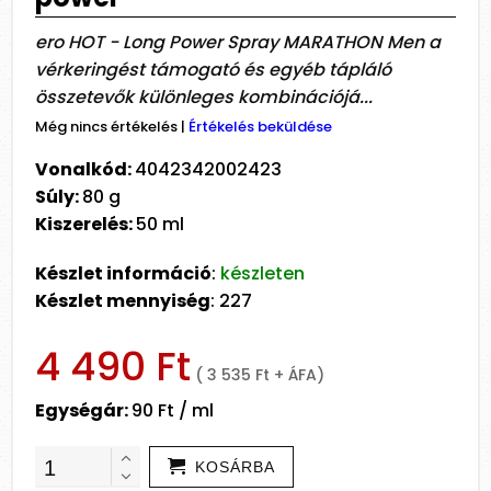
ero HOT - Long Power Spray MARATHON Men a
vérkeringést támogató és egyéb tápláló
összetevők különleges kombinációjá...
Még nincs értékelés
|
Értékelés beküldése
Vonalkód:
4042342002423
Súly:
80 g
Kiszerelés:
50 ml
Készlet információ
:
készleten
Készlet mennyiség
: 227
4 490 Ft
( 3 535 Ft + ÁFA)
Egységár:
90 Ft / ml
KOSÁRBA