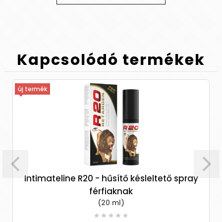
Kapcsolódó
termékek
új termék
Intimateline R20 - hűsítő késleltető spray
férfiaknak
(20 ml)