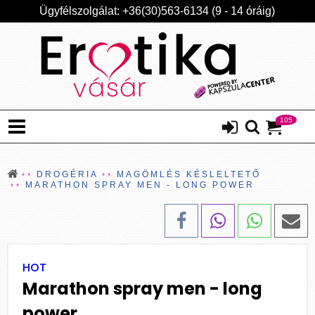
Ügyfélszolgálat: +36(30)563-6134 (9 - 14 óráig)
105
DROGÉRIA
MAGÖMLÉS KÉSLELTETŐ
MARATHON SPRAY MEN - LONG POWER
HOT
Marathon spray men - long
power