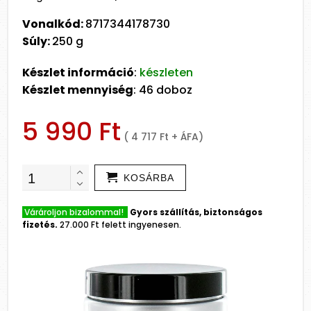
Vonalkód:
8717344178730
Súly:
250 g
Készlet információ
:
készleten
Készlet mennyiség
: 46 doboz
5 990 Ft
( 4 717 Ft + ÁFA)
KOSÁRBA
Várároljon bizalommal!
Gyors szállítás, biztonságos
fizetés.
27.000 Ft felett ingyenesen.