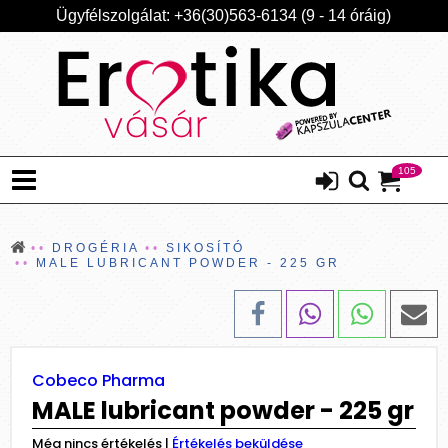
Ügyfélszolgálat: +36(30)563-6134 (9 - 14 óráig)
105
DROGÉRIA
SIKOSÍTÓ
MALE LUBRICANT POWDER - 225 GR
Cobeco Pharma
MALE lubricant powder - 225 gr
Még nincs értékelés
|
Értékelés beküldése