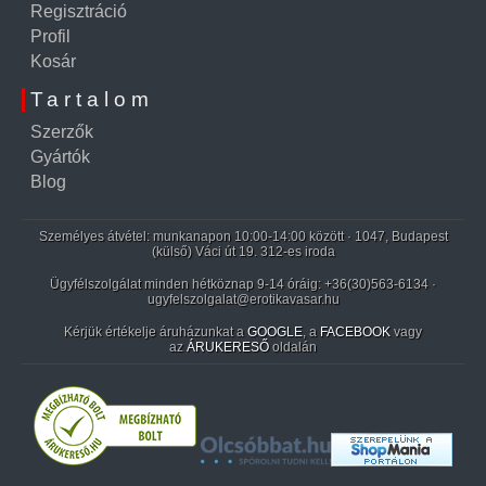
Regisztráció
Profil
Kosár
Tartalom
Szerzők
Gyártók
Blog
Személyes átvétel: munkanapon 10:00-14:00 között · 1047, Budapest
(külső) Váci út 19. 312-es iroda
Ügyfélszolgálat minden hétköznap 9-14 óráig:
+36(30)563-6134
·
ugyfelszolgalat@erotikavasar.hu
Kérjük értékelje áruházunkat a
GOOGLE
, a
FACEBOOK
vagy
az
ÁRUKERESŐ
oldalán