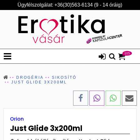
Ügyfélszolgálat: +36(30)563-6134 (9 - 14 óráig)
105
DROGÉRIA
SIKOSÍTÓ
JUST GLIDE 3X200ML
Orion
Just Glide 3x200ml