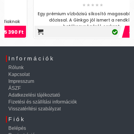
Egy prémium vízbázisú síkosító magasabb ginkgo
dózissal. A Ginkgo jól ismert a rendkívüli
hatékonyságáról, serkent...
t
4 590 Ft
Információk
Rólunk
Kapcsolat
Impresszum
ÁSZF
Adatkezelési tájékoztató
Fizetési és szállítási információk
Visszatérítési szabályzat
Fiók
Belépés