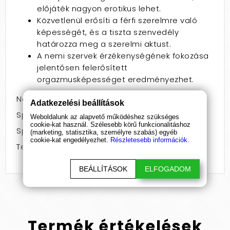
előjáték nagyon erotikus lehet.
Közvetlenül erősíti a férfi szerelmre való
képességét, és a tiszta szenvedély
határozza meg a szerelmi aktust.
A nemi szervek érzékenységének fokozása
jelentősen felerősített
orgazmusképességet eredményezhet.
Nem: férfiaknak
Adatkezelési beállítások
Speciális jellemző: stimuláló
Weboldalunk az alapvető működéshez szükséges
cookie-kat használ. Szélesebb körű funkcionalitáshoz
Speciális jellemző: erekció elősegítő
(marketing, statisztika, személyre szabás) egyéb
cookie-kat engedélyezhet.
Részletesebb információk.
Termékcsoport: krém
BEÁLLÍTÁSOK
ELFOGADOM
Termék
értékelések