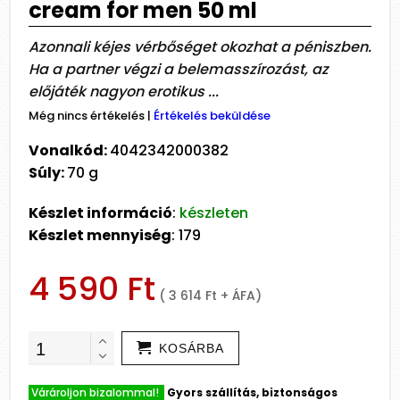
cream for men 50 ml
Azonnali kéjes vérbőséget okozhat a péniszben.
Ha a partner végzi a belemasszírozást, az
előjáték nagyon erotikus ...
Még nincs értékelés
|
Értékelés beküldése
Vonalkód:
4042342000382
Súly:
70 g
Készlet információ
:
készleten
Készlet mennyiség
: 179
4 590 Ft
( 3 614 Ft + ÁFA)
KOSÁRBA
Várároljon bizalommal!
Gyors szállítás, biztonságos