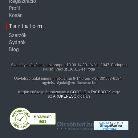
Regisztráció
Profil
Kosár
Tartalom
Szerzők
Gyártók
Blog
Személyes átvétel: munkanapon 10:00-14:00 között · 1047, Budapest
(külső) Váci út 19. 312-es iroda
Ügyfélszolgálat minden hétköznap 9-14 óráig:
+36(30)563-6134
·
ugyfelszolgalat@erotikavasar.hu
Kérjük értékelje áruházunkat a
GOOGLE
, a
FACEBOOK
vagy
az
ÁRUKERESŐ
oldalán