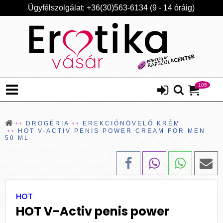
Ügyfélszolgálat: +36(30)563-6134 (9 - 14 óráig)
105
DROGÉRIA
EREKCIÓNÖVELŐ KRÉM
HOT V-ACTIV PENIS POWER CREAM FOR MEN
50 ML
HOT
HOT V-Activ penis power