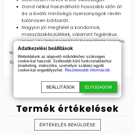
Gond nélkül használható hosszabb időn át
és a kiváló minőségű nyersanyagok révén
különösen bőrbarát.
Nagyon jól megfelel a kondomok,
masszázskészülékek, valamint higiénikus
gumi- és latextermékek használata esetén.
Adatkezelési beállítások
Nem: pároknak
Weboldalunk az alapvető működéshez szükséges
cookie-kat használ. Szélesebb körű funkcionalitáshoz
Speciális jellemző: gyógynövényes
(marketing, statisztika, személyre szabás) egyéb
cookie-kat engedélyezhet.
Részletesebb információk.
BEÁLLÍTÁSOK
ELFOGADOM
Termék
értékelések
ÉRTÉKELÉS BEKÜLDÉSE