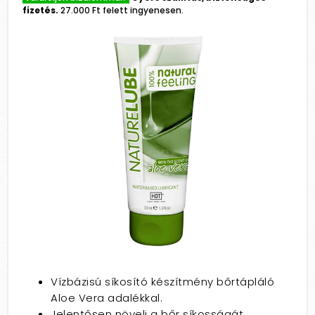
fizetés.
27.000 Ft felett ingyenesen.
Vízbázisú síkosító készítmény bőrtápláló
Aloe Vera adalékkal.
Jelentősen növeli a bőr síkosságát.