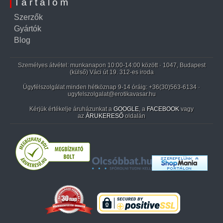
Tartalom
Szerzők
Gyártók
Blog
Személyes átvétel: munkanapon 10:00-14:00 között · 1047, Budapest
(külső) Váci út 19. 312-es iroda
Ügyfélszolgálat minden hétköznap 9-14 óráig:
+36(30)563-6134
·
ugyfelszolgalat@erotikavasar.hu
Kérjük értékelje áruházunkat a
GOOGLE
, a
FACEBOOK
vagy
az
ÁRUKERESŐ
oldalán