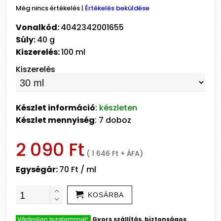
Még nincs értékelés
|
Értékelés beküldése
Vonalkód:
4042342001655
Súly:
40 g
Kiszerelés:
100 ml
Kiszerelés
Készlet információ
:
készleten
Készlet mennyiség
: 7 doboz
2 090 Ft
( 1 646 Ft + ÁFA)
Egységár:
70 Ft / ml
KOSÁRBA
Várároljon bizalommal!
Gyors szállítás, biztonságos