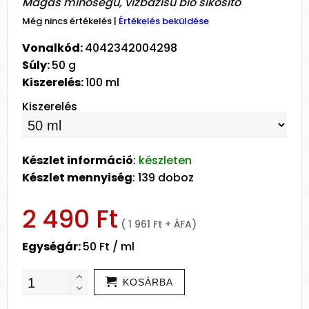
Magas minőségű, vízbázisú bio síkosító
Még nincs értékelés
|
Értékelés beküldése
Vonalkód:
4042342004298
Súly:
50 g
Kiszerelés:
100 ml
Kiszerelés
Készlet információ
:
készleten
Készlet mennyiség
: 139 doboz
2 490 Ft
( 1 961 Ft + ÁFA)
Egységár:
50 Ft / ml
KOSÁRBA