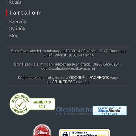
Kosár
Tartalom
Szerzők
Gyártók
Blog
Személyes átvétel: munkanapon 10:00-14:00 között · 1047, Budapest
(külső) Váci út 19. 312-es iroda
Ügyfélszolgálat minden hétköznap 9-14 óráig:
+36(30)563-6134
·
ugyfelszolgalat@erotikavasar.hu
Kérjük értékelje áruházunkat a
GOOGLE
, a
FACEBOOK
vagy
az
ÁRUKERESŐ
oldalán