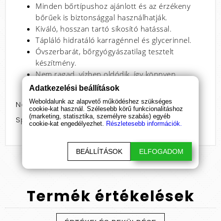
Minden bőrtípushoz ajánlott és az érzékeny
bőrűek is biztonsággal használhatják.
Kiváló, hosszan tartó síkosító hatással.
Tápláló hidratáló karragénnel és glycerinnel.
Óvszerbarát, bőrgyógyászatilag tesztelt
készítmény.
Nem ragad, vízben oldódik, így könnyen
lemosható.
Adatkezelési beállítások
Weboldalunk az alapvető működéshez szükséges
Nem: pároknak
cookie-kat használ. Szélesebb körű funkcionalitáshoz
(marketing, statisztika, személyre szabás) egyéb
Speciális jellemző: natúr
cookie-kat engedélyezhet.
Részletesebb információk.
BEÁLLÍTÁSOK
ELFOGADOM
Termék
értékelések