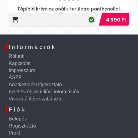
Tápláló krém az anális területre panthenollal.
Megkönnyíti a behatolást és ápolja a bőrt anális
4 990 Ft
közösülés után. Az
Információk
Rólunk
Kapcsolat
Impresszum
ÁSZF
Adatkezelési tájékoztató
Fizetési és szállítási információk
Visszatérítési szabályzat
Fiók
Belépés
Regisztráció
Profil