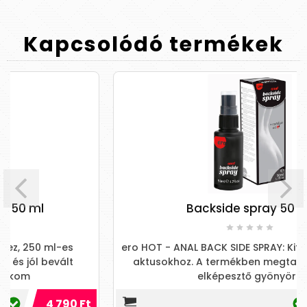
Kapcsolódó
termékek
Backside spray 50 ml
ero HOT - ANAL BACK SIDE SPRAY: Kifejezetten anális
aktusokhoz. A termékben megtalálható olajok
elképesztő gyönyör...
 Ft
4 490 Ft