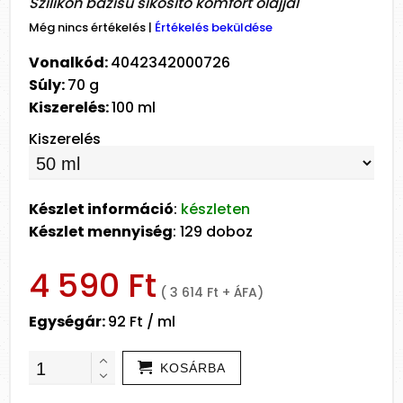
Szilikon bázisú síkosító komfort olajjal
Még nincs értékelés
|
Értékelés beküldése
Vonalkód:
4042342000726
Súly:
70 g
Kiszerelés:
100 ml
Kiszerelés
Készlet információ
:
készleten
Készlet mennyiség
: 129 doboz
4 590 Ft
( 3 614 Ft + ÁFA)
Egységár:
92 Ft / ml
KOSÁRBA