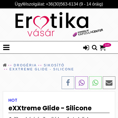
Ügyfélszolgálat: +36(30)563-6134 (9 - 14 óráig)
105
DROGÉRIA
SIKOSÍTÓ
EXXTREME GLIDE - SILICONE
HOT
eXXtreme Glide - Silicone