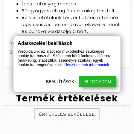
Íz és illatanyag mentes.
Bőrgyógyászatilag és klinikailag tesztelt.
Az összetételnek köszönhetően a termék
lágy csúszást és rendkívüli élvezetet kínál
és puhává varázsolja a bőrt.
Nem: pároknak
Adatkezelési beállítások
Speciális jellemző: anál
Weboldalunk az alapvető működéshez szükséges
cookie-kat használ. Szélesebb körű funkcionalitáshoz
(marketing, statisztika, személyre szabás) egyéb
cookie-kat engedélyezhet.
Részletesebb információk.
BEÁLLÍTÁSOK
ELFOGADOM
Termék
értékelések
ÉRTÉKELÉS BEKÜLDÉSE