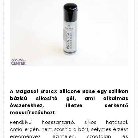
A Magasol ErotcX Silicone Base egy szilikon
bázisú síkosító gél, ami alkalmas
óvszerekhez, illetve serkentő
masszírozáshozt.
Rendkívül hosszantartó, síkos hatással.
Antiallergén, nem szárítja a bőrt, selymes érzést
eredményez. Színtelen, szagtalan és