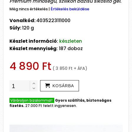
Prémium minőségű, szilikon bázisú síkosító gél.
Még nincs értékelés
|
Értékelés beküldése
Vonalkód:
4035223111000
Súly:
120 g
Készlet információ
:
készleten
Készlet mennyiség
: 187 doboz
4 890 Ft
( 3 850 Ft + ÁFA)
KOSÁRBA
Várároljon bizalommal!
Gyors szállítás, biztonságos
fizetés.
27.000 Ft felett ingyenesen.