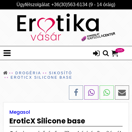
Ügyfélszolgálat: +36(30)563-6134 (9 - 14 óráig)
105
DROGÉRIA
SIKOSÍTÓ
EROTICX SILICONE BASE
Megasol
EroticX Silicone base