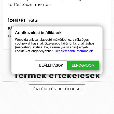
tartósítószer mentes.
Ízesítés
: natúr
Kiszerelés
: 100ml
Adatkezelési beállítások
Gyártó
: Megasol
Weboldalunk az alapvető működéshez szükséges
cookie-kat használ. Szélesebb körű funkcionalitáshoz
(marketing, statisztika, személyre szabás) egyéb
cookie-kat engedélyezhet.
Részletesebb információk.
BEÁLLÍTÁSOK
ELFOGADOM
Termék
értékelések
ÉRTÉKELÉS BEKÜLDÉSE