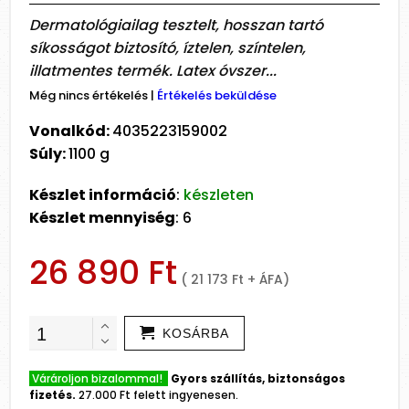
Dermatológiailag tesztelt, hosszan tartó
síkosságot biztosító, íztelen, színtelen,
illatmentes termék. Latex óvszer...
Még nincs értékelés
|
Értékelés beküldése
Vonalkód:
4035223159002
Súly:
1100 g
Készlet információ
:
készleten
Készlet mennyiség
: 6
26 890 Ft
( 21 173 Ft + ÁFA)
KOSÁRBA
Várároljon bizalommal!
Gyors szállítás, biztonságos
fizetés.
27.000 Ft felett ingyenesen.