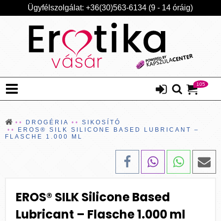
Ügyfélszolgálat: +36(30)563-6134 (9 - 14 óráig)
105
DROGÉRIA
SIKOSÍTÓ
EROS® SILK SILICONE BASED LUBRICANT –
FLASCHE 1.000 ML
EROS® SILK Silicone Based
Lubricant – Flasche 1.000 ml