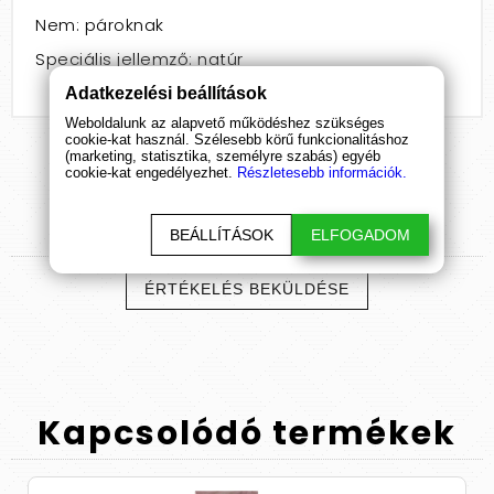
Nem: pároknak
Speciális jellemző: natúr
Adatkezelési beállítások
Weboldalunk az alapvető működéshez szükséges
cookie-kat használ. Szélesebb körű funkcionalitáshoz
(marketing, statisztika, személyre szabás) egyéb
cookie-kat engedélyezhet.
Részletesebb információk.
Termék
értékelések
BEÁLLÍTÁSOK
ELFOGADOM
ÉRTÉKELÉS BEKÜLDÉSE
Kapcsolódó
termékek