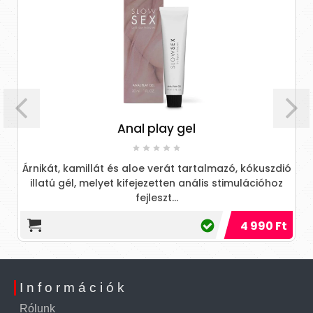
Anal play gel
Árnikát, kamillát és aloe verát tartalmazó, kókuszdió
illatú gél, melyet kifejezetten anális stimulációhoz
fejleszt...
4 990 Ft
Információk
Rólunk