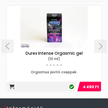
l
Durex Intense Orgasmic gel
(10 ml)
Orgazmus javító cseppek.
4 490 Ft