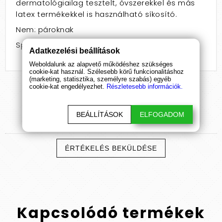
dermatológiailag tesztelt, óvszerekkel és más
latex termékekkel is használható síkosító.
Nem: pároknak
Speciális jellemző: anál
Adatkezelési beállítások
Weboldalunk az alapvető működéshez szükséges
cookie-kat használ. Szélesebb körű funkcionalitáshoz
(marketing, statisztika, személyre szabás) egyéb
cookie-kat engedélyezhet.
Részletesebb információk.
BEÁLLÍTÁSOK
ELFOGADOM
Termék
értékelések
ÉRTÉKELÉS BEKÜLDÉSE
Kapcsolódó
termékek