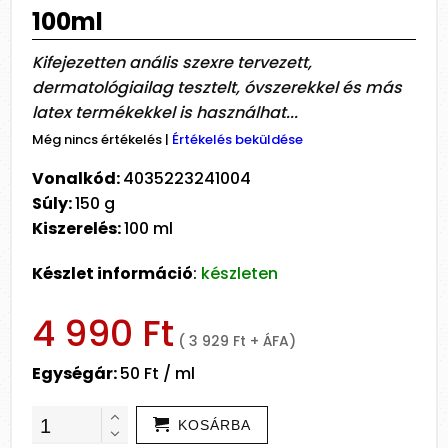
100ml
Kifejezetten anális szexre tervezett,
dermatológiailag tesztelt, óvszerekkel és más
latex termékekkel is használhat...
Még nincs értékelés
|
Értékelés beküldése
Vonalkód:
4035223241004
Súly:
150 g
Kiszerelés:
100 ml
Készlet információ
:
készleten
4 990 Ft
( 3 929 Ft + ÁFA)
Egységár:
50 Ft / ml
KOSÁRBA