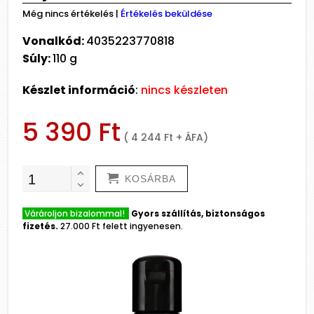
Még nincs értékelés
|
Értékelés beküldése
Vonalkód:
4035223770818
Súly:
110 g
Készlet információ
:
nincs készleten
5 390 Ft
( 4 244 Ft + ÁFA)
KOSÁRBA
Várároljon bizalommal!
Gyors szállítás, biztonságos
fizetés.
27.000 Ft felett ingyenesen.