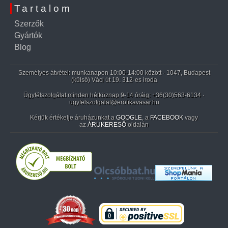
Tartalom
Szerzők
Gyártók
Blog
Személyes átvétel: munkanapon 10:00-14:00 között · 1047, Budapest
(külső) Váci út 19. 312-es iroda
Ügyfélszolgálat minden hétköznap 9-14 óráig:
+36(30)563-6134
·
ugyfelszolgalat@erotikavasar.hu
Kérjük értékelje áruházunkat a
GOOGLE
, a
FACEBOOK
vagy
az
ÁRUKERESŐ
oldalán