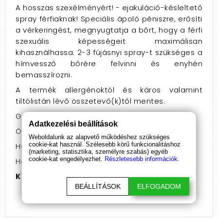
A hosszas szexélményért! - ejakuláció-késleltető
spray férfiaknak! Speciális ápoló péniszre, erősíti
a vérkeringést, megnyugtatja a bőrt, hogy a férfi
szexuális képességeit maximálisan
kihasználhassa. 2-3 fújásnyi spray-t szükséges a
hímvessző bőrére felvinni és enyhén
bemasszírozni.
A termék allergénoktól és káros valamint
tiltólistán lévő összetevő(k)től mentes.
Gyermekek elől gondosan elzárandó!
Adatkezelési beállítások
Összetételt lásd a csomagoláson.
Weboldalunk az alapvető működéshez szükséges
cookie-kat használ. Szélesebb körű funkcionalitáshoz
Hűvös, száraz helyen tartandó!
(marketing, statisztika, személyre szabás) egyéb
cookie-kat engedélyezhet.
Részletesebb információk.
Ha szembe kerül, bő vízzel mossuk ki!
Kiszerelés
: 50ml
BEÁLLÍTÁSOK
ELFOGADOM