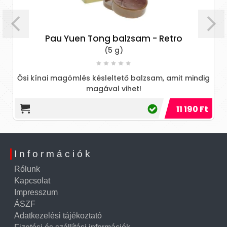
Pau Yuen Tong balzsam - Retro
(5 g)
Ősi kínai magömlés késleltető balzsam, amit mindig
magával vihet!
11 190 Ft
Információk
Rólunk
Kapcsolat
Impresszum
ÁSZF
Adatkezelési tájékoztató