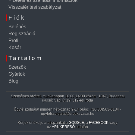
Fizetési és szállítási információk
Visszatérítési szabályzat
Fiók
Belépés
Regisztráció
Profil
Kosár
Tartalom
Szerzők
Gyártók
Blog
Személyes átvétel: munkanapon 10:00-14:00 között · 1047, Budapest
(külső) Váci út 19. 312-es iroda
Ügyfélszolgálat minden hétköznap 9-14 óráig:
+36(30)563-6134
·
ugyfelszolgalat@erotikavasar.hu
Kérjük értékelje áruházunkat a
GOOGLE
, a
FACEBOOK
vagy
az
ÁRUKERESŐ
oldalán