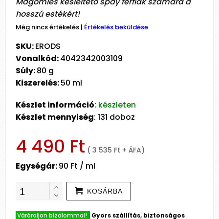
Magömlés késleltető spay férfiak számára a
hosszú estékért!
Még nincs értékelés
|
Értékelés beküldése
SKU:
ERODS
Vonalkód:
4042342003109
Súly:
80 g
Kiszerelés:
50 ml
Készlet információ
:
készleten
Készlet mennyiség
: 131 doboz
4 490 Ft
( 3 535 Ft + ÁFA)
Egységár:
90 Ft / ml
KOSÁRBA
Várároljon bizalommal!
Gyors szállítás, biztonságos