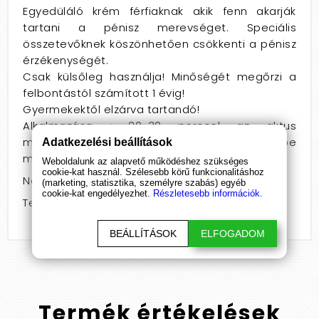
Egyedüláló krém férfiaknak akik fenn akarják
tartani a pénisz merevséget. Speciális
összetevőknek köszönhetően csökkenti a pénisz
érzékenységét.
Csak külsőleg használja! Minőségét megőrzi a
felbontástól számított 1 évig!
Gyermekektől elzárva tartandó!
Alkalmazása : 20-30 perccel az aktus
megkezdése előtt kevés krémet a péniszbe
Adatkezelési beállítások
masszírozni, és az aktus előtt leöblíteni.
Weboldalunk az alapvető működéshez szükséges
cookie-kat használ. Szélesebb körű funkcionalitáshoz
Nem: férfiaknak
(marketing, statisztika, személyre szabás) egyéb
cookie-kat engedélyezhet.
Részletesebb információk.
Termékcsoport: krém
BEÁLLÍTÁSOK
ELFOGADOM
Termék
értékelések