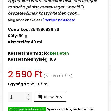
Egyedüláló krém férfiaknak akik fenn akarják
tartani a pénisz merevséget. Speciális
összetevőknek köszönhetően csök...
Még nincs értékelés
|
Értékelés beküldése
Vonalkód:
3548968311136
Súly:
60 g
Kiszerelés:
40 ml
Készlet információ
:
készleten
Készlet mennyiség
: 169
2 590 Ft
( 2 039 Ft + ÁFA)
Egységár:
65 Ft / ml
KOSÁRBA
Várároljon bizalommal!
Gyors szállítás, biztonságos