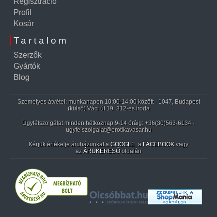
Regisztráció
Profil
Kosár
Tartalom
Szerzők
Gyártók
Blog
Személyes átvétel: munkanapon 10:00-14:00 között · 1047, Budapest
(külső) Váci út 19. 312-es iroda
Ügyfélszolgálat minden hétköznap 9-14 óráig:
+36(30)563-6134
·
ugyfelszolgalat@erotikavasar.hu
Kérjük értékelje áruházunkat a
GOOGLE
, a
FACEBOOK
vagy
az
ÁRUKERESŐ
oldalán