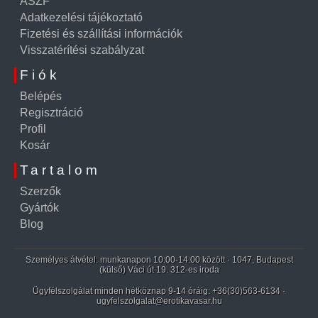
ÁSZF
Adatkezelési tájékoztató
Fizetési és szállítási információk
Visszatérítési szabályzat
Fiók
Belépés
Regisztráció
Profil
Kosár
Tartalom
Szerzők
Gyártók
Blog
Személyes átvétel: munkanapon 10:00-14:00 között · 1047, Budapest
(külső) Váci út 19. 312-es iroda
Ügyfélszolgálat minden hétköznap 9-14 óráig:
+36(30)563-6134
·
ugyfelszolgalat@erotikavasar.hu