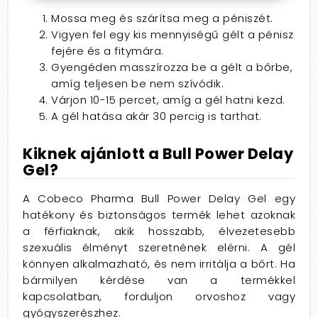
Mossa meg és szárítsa meg a péniszét.
Vigyen fel egy kis mennyiségű gélt a pénisz
fejére és a fitymára.
Gyengéden masszírozza be a gélt a bőrbe,
amíg teljesen be nem szívódik.
Várjon 10-15 percet,
amíg a gél hatni kezd.
A gél hatása akár 30 percig is tarthat.
Kiknek ajánlott a Bull Power Delay
Gel?
A Cobeco Pharma Bull Power Delay Gel egy
hatékony és biztonságos termék lehet azoknak
a férfiaknak,
akik hosszabb,
élvezetesebb
szexuális élményt szeretnének elérni.
A gél
könnyen alkalmazható,
és nem irritálja a bőrt.
Ha
bármilyen kérdése van a termékkel
kapcsolatban,
forduljon orvoshoz vagy
gyógyszerészhez.