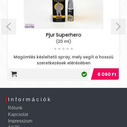
Pjur Superhero
(20 ml)
Magömlés késleltető spray, mely segít a hosszú
n
szeretkezések elérésében
6 090 Ft
Információk
Rólunk
Kapcsolat
Impresszum