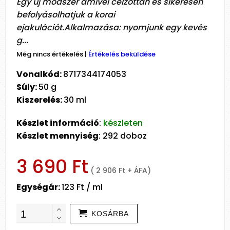
Egy új módszer amivel célzottan és sikeresen
befolyásolhatjuk a korai
ejakulációt.Alkalmazása: nyomjunk egy kevés
g...
Még nincs értékelés
|
Értékelés beküldése
Vonalkód:
8717344174053
Súly:
50 g
Kiszerelés:
30 ml
Készlet információ
:
készleten
Készlet mennyiség
: 292 doboz
3 690 Ft
( 2 906 Ft + ÁFA)
Egységár:
123 Ft / ml
KOSÁRBA