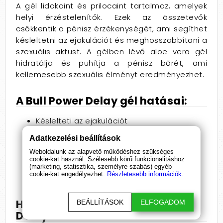
A gél lidokaint és prilocaint tartalmaz,
amelyek
helyi érzéstelenítők.
Ezek az összetevők
csökkentik a pénisz érzékenységét,
ami segíthet
késleltetni az ejakulációt és meghosszabbítani a
szexuális aktust.
A gélben lévő aloe vera gél
hidratálja és puhítja a pénisz bőrét,
ami
kellemesebb szexuális élményt eredményezhet.
A Bull Power Delay gél hatásai:
Késlelteti az ejakulációt
Meghosszabbítja a szexuális aktust
Adatkezelési beállítások
Fokozza a szexuális kielégülést
Weboldalunk az alapvető működéshez szükséges
Biztonságos és hatékony
cookie-kat használ. Szélesebb körű funkcionalitáshoz
Könnyen alkalmazható
(marketing, statisztika, személyre szabás) egyéb
cookie-kat engedélyezhet.
Részletesebb információk.
Nem irritálja a bőrt
Használati utasítás a Bull Power
BEÁLLÍTÁSOK
ELFOGADOM
Delayhez: