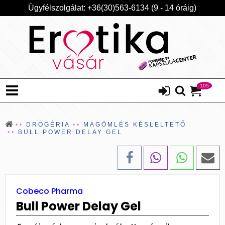
Ügyfélszolgálat: +36(30)563-6134 (9 - 14 óráig)
105
DROGÉRIA
MAGÖMLÉS KÉSLELTETŐ
BULL POWER DELAY GEL
Cobeco Pharma
Bull Power Delay Gel