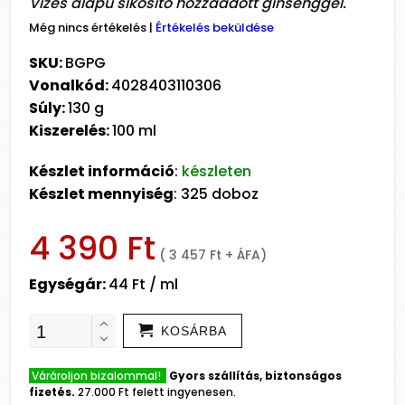
Vizes alapú síkosító hozzáadott ginsenggel.
Még nincs értékelés
|
Értékelés beküldése
SKU:
BGPG
Vonalkód:
4028403110306
Súly:
130 g
Kiszerelés:
100 ml
Készlet információ
:
készleten
Készlet mennyiség
: 325 doboz
4 390 Ft
( 3 457 Ft + ÁFA)
Egységár:
44 Ft / ml
KOSÁRBA
Várároljon bizalommal!
Gyors szállítás, biztonságos
fizetés.
27.000 Ft felett ingyenesen.