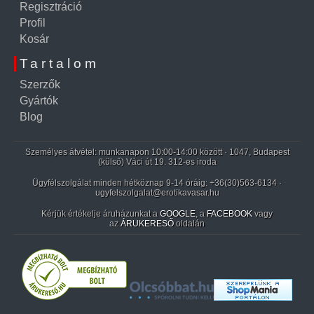
Regisztráció
Profil
Kosár
Tartalom
Szerzők
Gyártók
Blog
Személyes átvétel: munkanapon 10:00-14:00 között · 1047, Budapest
(külső) Váci út 19. 312-es iroda
Ügyfélszolgálat minden hétköznap 9-14 óráig:
+36(30)563-6134
·
ugyfelszolgalat@erotikavasar.hu
Kérjük értékelje áruházunkat a
GOOGLE
, a
FACEBOOK
vagy
az
ÁRUKERESŐ
oldalán