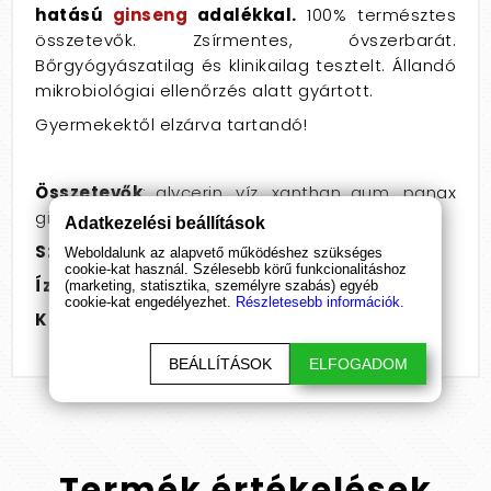
hatású
ginseng
adalékkal.
100% természtes
összetevők. Zsírmentes, óvszerbarát.
Bőrgyógyászatilag és klinikailag tesztelt. Állandó
mikrobiológiai ellenőrzés alatt gyártott.
Gyermekektől elzárva tartandó!
Összetevők
: glycerin, víz, xanthan gum, panax
ginseng.
Adatkezelési beállítások
Származási hely
: Németország
Weboldalunk az alapvető működéshez szükséges
cookie-kat használ. Szélesebb körű funkcionalitáshoz
Ízesítés:
natúr
(marketing, statisztika, személyre szabás) egyéb
cookie-kat engedélyezhet.
Részletesebb információk.
Kiszerelés
: 100ml
BEÁLLÍTÁSOK
ELFOGADOM
Termék
értékelések