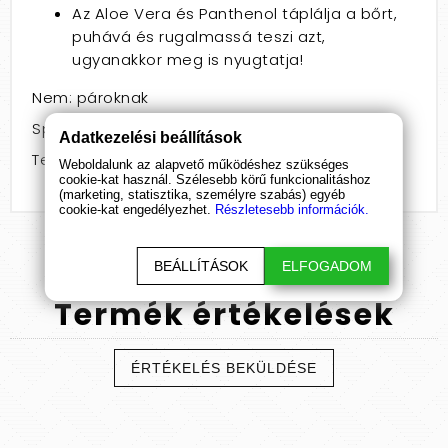
Az Aloe Vera és Panthenol táplálja a bőrt,
puhává és rugalmassá teszi azt,
ugyanakkor meg is nyugtatja!
Nem: pároknak
Speciális jellemző: stimuláló
Adatkezelési beállítások
Termékcsoport: spray
Weboldalunk az alapvető működéshez szükséges
cookie-kat használ. Szélesebb körű funkcionalitáshoz
(marketing, statisztika, személyre szabás) egyéb
cookie-kat engedélyezhet.
Részletesebb információk.
BEÁLLÍTÁSOK
ELFOGADOM
Termék
értékelések
ÉRTÉKELÉS BEKÜLDÉSE