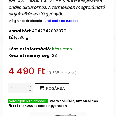
ero HOT - ANAL BACK SIDE SPRAY: Kifejezetten
anális aktusokhoz. A termékben megtalálható
olajok elképesztő gyönyör...
Még nincs értékelés
|
Értékelés beküldése
Vonalkód:
4042342003079
Súly:
80 g
Készlet információ
:
készleten
Készlet mennyiség
: 23
4 490 Ft
( 3 535 Ft + ÁFA)
KOSÁRBA
Várároljon bizalommal!
Gyors szállítás, biztonságos
fizetés.
27.000 Ft felett ingyenesen.