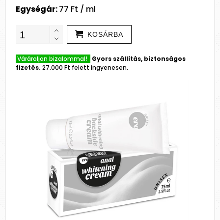
Egységár:
77 Ft / ml
KOSÁRBA
Várároljon bizalommal!
Gyors szállítás, biztonságos
fizetés.
27.000 Ft felett ingyenesen.