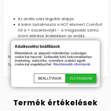
Az anális szex legjobb alapja.
A krém tartalmazza a HOT elismert Comfort
Oil a + összetevőjét - a magasabb szintű
öröm elérése érdekében az anális
közösülés során.
Adatkezelési beállítások
Egyidejűleg ellazítja és ápolja a bőrt.
Weboldalunk az alapvető működéshez szükséges
Nem: pároknak
cookie-kat használ. Szélesebb körű funkcionalitáshoz
(marketing, statisztika, személyre szabás) egyéb
Speciális jellemző: fehérítő
cookie-kat engedélyezhet.
Részletesebb információk.
BEÁLLÍTÁSOK
ELFOGADOM
Termék
értékelések