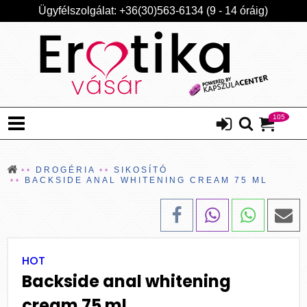
Ügyfélszolgálat: +36(30)563-6134 (9 - 14 óráig)
105
DROGÉRIA
SIKOSÍTÓ
BACKSIDE ANAL WHITENING CREAM 75 ML
HOT
Backside anal whitening
cream 75 ml