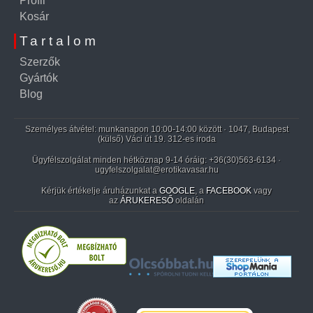
Profil
Kosár
Tartalom
Szerzők
Gyártók
Blog
Személyes átvétel: munkanapon 10:00-14:00 között · 1047, Budapest
(külső) Váci út 19. 312-es iroda
Ügyfélszolgálat minden hétköznap 9-14 óráig:
+36(30)563-6134
·
ugyfelszolgalat@erotikavasar.hu
Kérjük értékelje áruházunkat a
GOOGLE
, a
FACEBOOK
vagy
az
ÁRUKERESŐ
oldalán