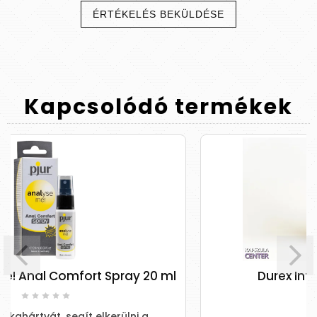
ÉRTÉKELÉS BEKÜLDÉSE
Kapcsolódó
termékek
 Spray 20 ml
Durex Intense Orgasmic ge
(10 ml)
lkerülni a