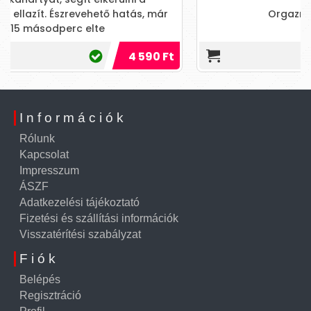
ető hatás, már
Orgazmus javító cseppek.
e
4 590 Ft
Információk
Rólunk
Kapcsolat
Impresszum
ÁSZF
Adatkezelési tájékoztató
Fizetési és szállítási információk
Visszatérítési szabályzat
Fiók
Belépés
Regisztráció