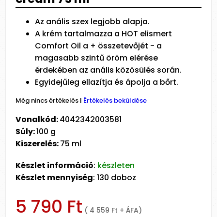
Az anális szex legjobb alapja.
A krém tartalmazza a HOT elismert
Comfort Oil a + összetevőjét - a
magasabb szintű öröm elérése
érdekében az anális közösülés során.
Egyidejűleg ellazítja és ápolja a bőrt.
Még nincs értékelés
|
Értékelés beküldése
Vonalkód:
4042342003581
Súly:
100 g
Kiszerelés:
75 ml
Készlet információ
:
készleten
Készlet mennyiség
: 130 doboz
5 790 Ft
( 4 559 Ft + ÁFA)