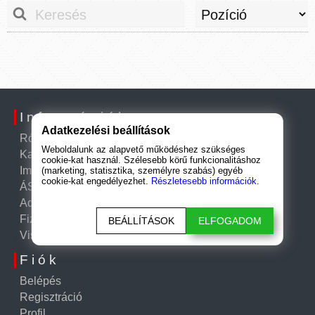
Információk
Adatkezelési beállítások
Rólunk
Weboldalunk az alapvető működéshez szükséges
Kapcsolat
cookie-kat használ. Szélesebb körű funkcionalitáshoz
Impresszum
(marketing, statisztika, személyre szabás) egyéb
cookie-kat engedélyezhet.
Részletesebb információk.
ÁSZF
Adatkezelési tájékoztató
Fizetési és szállítási információk
BEÁLLÍTÁSOK
ELFOGADOM
Visszatérítési szabályzat
Fiók
Belépés
Regisztráció
Profil