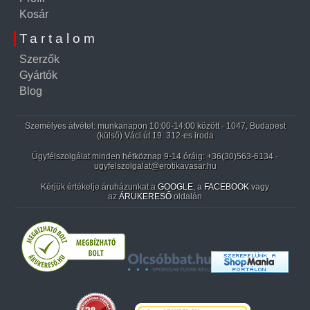
Kosár
Tartalom
Szerzők
Gyártók
Blog
Személyes átvétel: munkanapon 10:00-14:00 között · 1047, Budapest
(külső) Váci út 19. 312-es iroda
Ügyfélszolgálat minden hétköznap 9-14 óráig:
+36(30)563-6134
·
ugyfelszolgalat@erotikavasar.hu
Kérjük értékelje áruházunkat a
GOOGLE
, a
FACEBOOK
vagy
az
ÁRUKERESŐ
oldalán