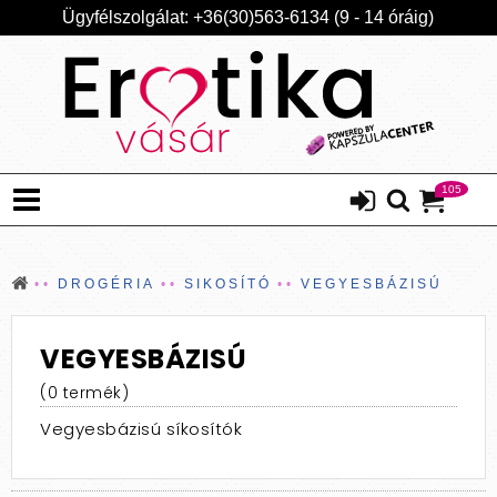
Ügyfélszolgálat: +36(30)563-6134 (9 - 14 óráig)
105
DROGÉRIA
SIKOSÍTÓ
VEGYESBÁZISÚ
VEGYESBÁZISÚ
(0 termék)
Vegyesbázisú síkosítók