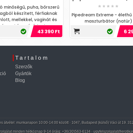
(fekete
Pipedream Extreme - élethű popsi
Legyen a kezed alatt
maszturbátor (natúr)
dimenziója ezzel a
6 290 Ft
érintésű játéks
Tartalom
Szerzők
ció
Gyártók
Blog
 átvétel: munkanapon 10:00-14:00 között · 1047, Budapest (külső) Váci út 19. 31
zolgálat minden hétköznap 9-14 óráig:
+36(30)563-6134
· ugyfelszolgalat@erotika