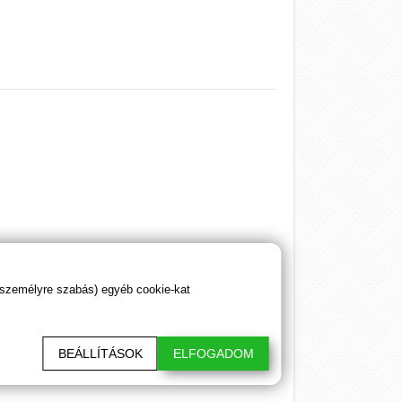
 személyre szabás) egyéb cookie-kat
siklóhoz, illetve a kívánt területhez. A
BEÁLLÍTÁSOK
ELFOGADOM