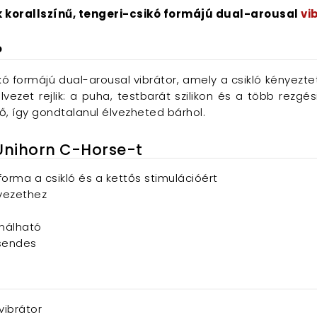
k korallszínű, tengeri-csikó formájú dual-arousal
vi
?
ó formájú dual-arousal vibrátor, amely a csikló kényezte
ezet rejlik: a puha, testbarát szilikon és a több rezg
tő, így gondtalanul élvezheted bárhol.
 Unihorn C-Horse-t
forma a csikló és a kettős stimulációért
vezethez
ználható
csendes
vibrátor