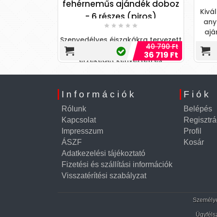
s ajándék doboz
Kiváló minőségű, puha, bőrszerű
szes (piros)
anyagból készített, férfiaknak
ajánlott, mellekkel, vaginát és
éjszakákra tervezett
ánuszt formázó testn
40 790 Ft
ny, amely minden
43 390 Ft
36 719 Ft
t kényezteti és
práztatja!
Információk
Fiók
Rólunk
Belépés
Kapcsolat
Regisztrá
Impresszum
Profil
ÁSZF
Kosár
Adatkezelési tájékoztató
Fizetési és szállítási információk
Visszatérítési szabályzat
Személyes
Ügyféls