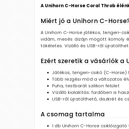
A Unihorn C-Horse Coral Throb élén
Miért jó a Unihorn C-Horse
A Unihorn C-Horse játékos, tengeri-csik
vidám, mesés dizájn mögött komoly élv
tökéletes. Vízálló és USB-ről újratölthe
Ezért szeretik a vásárlók a
Játékos, tengeri-csikó (C-Horse) 
Több rezgési mód a változatos él
Puha, testbarát szilikon felület
Vízálló kialakítás: fürdőben is has
USB-ről újratölthető, diszkrét és 
A csomag tartalma
1 db Unihorn C-Horse csiklóizgató 