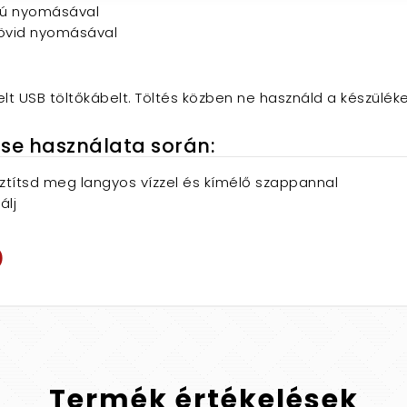
zú nyomásával
övid nyomásával
lt USB töltőkábelt. Töltés közben ne használd a készüléke
rse használata során:
sztítsd meg langyos vízzel és kímélő szappannal
álj
)
Termék
értékelések