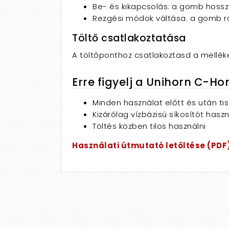
Be- és kikapcsolás: a gomb hoss
Rezgési módok váltása: a gomb r
Töltő csatlakoztatása
A töltőponthoz csatlakoztasd a melléke
Erre figyelj a Unihorn C-Ho
Minden használat előtt és után ti
Kizárólag vízbázisú síkosítót haszn
Töltés közben tilos használni
Használati útmutató letöltése (PDF