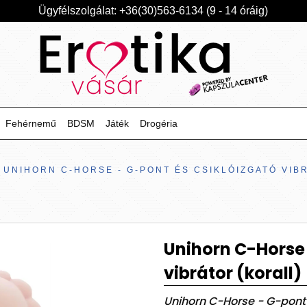
Ügyfélszolgálat: +36(30)563-6134 (9 - 14 óráig)
Fehérnemű
BDSM
Játék
Drogéria
UNIHORN C-HORSE - G-PONT ÉS CSIKLÓIZGATÓ VIB
Unihorn C-Horse 
vibrátor (korall)
Unihorn C-Horse - G-pont é