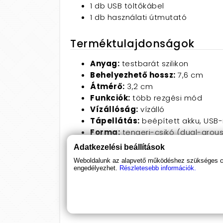
1 db USB töltőkábel
1 db használati útmutató
Terméktulajdonságok
Anyag:
testbarát szilikon
Behelyezhető hossz:
7,6 cm
Átmérő:
3,2 cm
Funkciók:
több rezgési mód
Vízállóság:
vízálló
Tápellátás:
beépített akku, USB-r
Forma:
tengeri-csikó (dual-arous
Szín:
korall (Coral Throb)
Adatkezelési beállítások
Hogyan használd a Unihorn C
Weboldalunk az alapvető működéshez szükséges coo
engedélyezhet.
Részletesebb információk.
Az első használat előtt töltsd fel. Vig
gombbal válts a rezgési módok között
Vezérlés