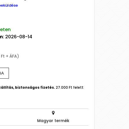
beküldése
leten
um
: 2026-08-14
 Ft + ÁFA)
BA
állítás, biztonságos fizetés.
27.000 Ft felett
Magyar termék