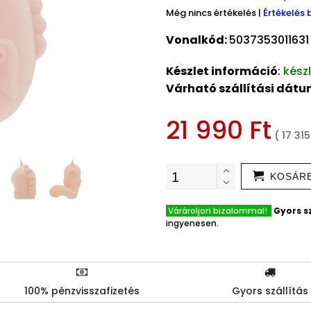
Még nincs értékelés
|
Értékelés 
Vonalkód:
5037353011631
Készlet információ
:
kész
Várható szállítási dát
21 990 Ft
( 17 315
KOSÁR
Várároljon bizalommal!
Gyors sz
ingyenesen.
100% pénzvisszafizetés
Gyors szállítás