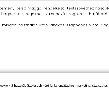
s kemény belső maggal rendelkező, testszövethez hasonló
el kiegészített, rugalmas, különböző szögekre is hajlíthat
s minden használat után langyos szappanos vízzel vagy
kie-kat használ. Szélesebb körű funkcionalitáshoz (marketing, statisztika,