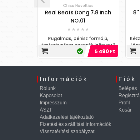
Chisa Novelties
ble Brown
Real Beats Dong 7.8 Inch
8'
NO.01
stszövethez
apintású és
Rugalmas, pénisz formájú,
Kézz
 anyagból
testszövethez hasonló, bőrszerű
lág
üli, ereze
4 090 Ft
5 490 Ft
tapintású anyagból készült,
b
3 690 Ft
motor nélküli, kissé ívelt, e
te
Információk
Fiók
Rólunk
Belépés
Kapcsolat
Regisztrá
Impresszum
Profil
ÁSZF
Kosár
Adatkezelési tájékoztató
Fizetési és szállítási információk
Visszatérítési szabályzat