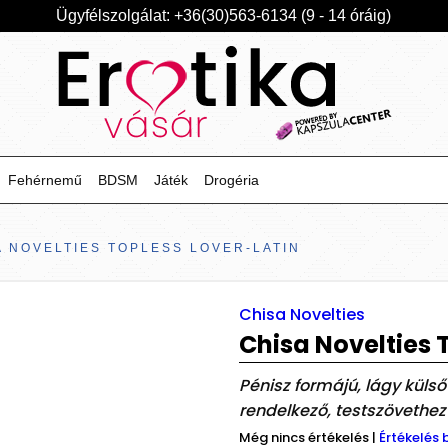
Ügyfélszolgálat: +36(30)563-6134 (9 - 14 óráig)
Fehérnemű
BDSM
Játék
Drogéria
A NOVELTIES TOPLESS LOVER-LATIN
Chisa Novelties
Chisa Novelties 
Pénisz formájú, lágy kül
rendelkező, testszövethez 
Még nincs értékelés
|
Értékelés 