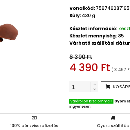
Vonalkód:
759746087195
Súly:
430 g
Készlet információ
:
kész
Készlet mennyiség
: 85
Várható szállítási dát
6 390 Ft
4 390 Ft
( 3 457 F
KOSÁR
Várároljon bizalommal!
Gyors sz
ingyenesen.
100% pénzvisszafizetés
Gyors szállítás