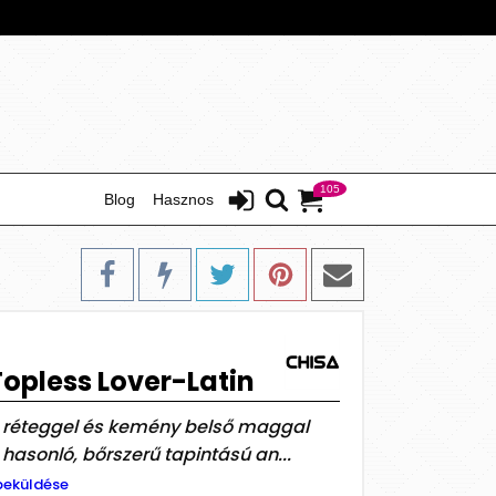
105
Blog
Hasznos
Topless Lover-Latin
ső réteggel és kemény belső maggal
hasonló, bőrszerű tapintású an...
beküldése