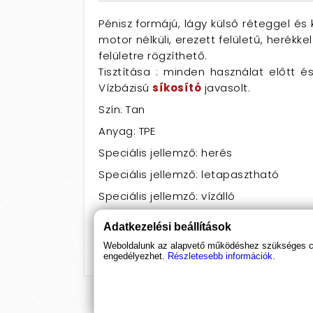
Pénisz formájú, lágy külső réteggel é
motor nélküli, erezett felületű, herékk
felületre rögzíthető.
Tisztítása : minden használat előtt é
Vízbázisú
síkosító
javasolt.
Szín: Tan
Anyag: TPE
Speciális jellemző: herés
Speciális jellemző: letapasztható
Speciális jellemző: vízálló
Hossz: 16 - 20
Adatkezelési beállítások
Átmérő: 3,5 - 3,9
Weboldalunk az alapvető működéshez szükséges coo
engedélyezhet.
Részletesebb információk.