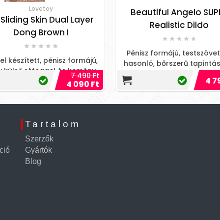
Lovetoy
Beautiful Angelo SUP
' Sliding Skin Dual Layer
Realistic Dildo
Dong Brown I
Pénisz formájú, testszöve
el készített, pénisz formájú,
hasonló, bőrszerű tapintás
y külső réteggel és kemény
nagyon rugalmas anyag
7 490 Ft
4 7
első maggal rendelkező,
4 090 Ft
készült, motor nélküli, heré
stszövethez hasonló, bőr
Tartalom
Szerzők
ció
Gyártók
Blog