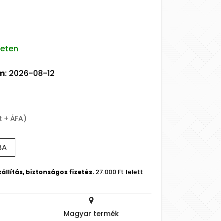
leten
um
: 2026-08-12
t + ÁFA)
BA
állítás, biztonságos fizetés.
27.000 Ft felett
Magyar termék