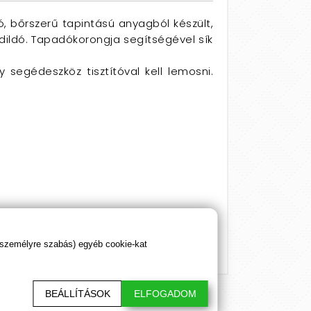
, bőrszerű tapintású anyagból készült,
ó dildó. Tapadókorongja segítségével sík
 segédeszköz tisztítóval kell lemosni.
 személyre szabás) egyéb cookie-kat
BEÁLLÍTÁSOK
ELFOGADOM