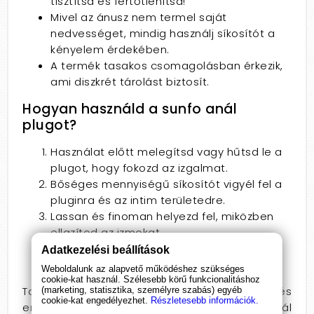
tisztítsd és fertőtlenítsd!
Mivel az ánusz nem termel saját
nedvességet, mindig használj síkosítót a
kényelem érdekében.
A termék tasakos csomagolásban érkezik,
ami diszkrét tárolást biztosít.
Hogyan használd a sunfo anál
plugot?
Használat előtt melegítsd vagy hűtsd le a
plugot, hogy fokozd az izgalmat.
Bőséges mennyiségű síkosítót vigyél fel a
pluginra és az intim területedre.
Lassan és finoman helyezd fel, miközben
ellazítod az izmokat.
Viseld aktus közben, hogy mindkét fél
Adatkezelési beállítások
számára szűkebb érzetet biztosítson.
Weboldalunk az alapvető működéshez szükséges
cookie-kat használ. Szélesebb körű funkcionalitáshoz
Tapasztald meg a felfedezés örömét, és
(marketing, statisztika, személyre szabás) egyéb
cookie-kat engedélyezhet.
Részletesebb információk.
engedd szabadjára a fantáziád! A sunfo anál