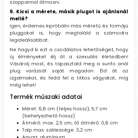
szappannal átmosni.
5. Kicsi a mérete, másik plugot is ajánlanál
mellé?
Igen, érdemes kipróbálni más méretű és formájú
pluggokat is, hogy megtaláld a számodra
legideálisabbat.
Ne hagyd ki ezt a csodálatos lehetőséget, hogy
új élményeket élj át a szexuális életedben!
Vásárolj most, és tapasztald meg a sunfo anál
plug varázsát saját magadon. Éld át az
izgalmakat, és fedd fel a titkos vágyakat, míg
még lehet!
Termék műszaki adatai
Méret: 6,8 cm (teljes hossz), 5,7 cm
(behelyezhető hossz)
Átmérő: max. 2,5 cm, tő átmérő: 0,8 cm
Talp max. szélessége: 3,2 cm
Anyag: alumínium