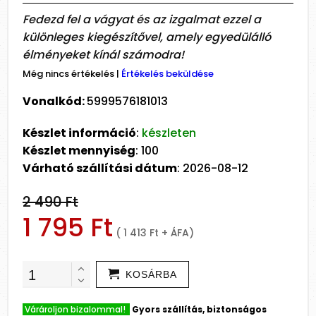
Fedezd fel a vágyat és az izgalmat ezzel a
különleges kiegészítővel, amely egyedülálló
élményeket kínál számodra!
Még nincs értékelés
|
Értékelés beküldése
Vonalkód:
5999576181013
Készlet információ
:
készleten
Készlet mennyiség
: 100
Várható szállítási dátum
: 2026-08-12
2 490 Ft
1 795 Ft
( 1 413 Ft + ÁFA)
KOSÁRBA
Várároljon bizalommal!
Gyors szállítás, biztonságos