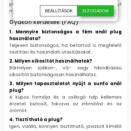
plug minden alkalommal varázslatos élményt
nyújt.
BEÁLLÍTÁSOK
ELFOGADOM
Gyakori kérdések (FAQ)
1. Mennyire biztonságos a fém anál plug
használata?
Teljesen biztonságos, ha betartod a megfelelő
tisztítási és használati utasításokat.
2. Milyen síkosítót használhatok?
Bármilyen szilikon-, víz- vagy hibridbázisú
síkosítót biztonságosan használhatsz.
3. Milyen tapasztalatot nyújt a sunfo anál
plug?
A kúpos formája és a csillogó talp kellemes
érzetet biztosít, fokozva az intimitást és az
örömöt.
4. Tisztítható a plug?
Igen, vízálló, könnyen tisztítható, javasolt kímélő