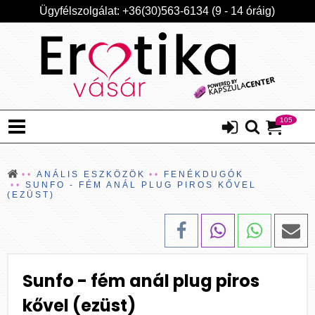
Ügyfélszolgálat: +36(30)563-6134 (9 - 14 óráig)
105
ANÁLIS ESZKÖZÖK
FENÉKDUGÓK
SUNFO - FÉM ANÁL PLUG PIROS KŐVEL
(EZÜST)
Sunfo - fém anál plug piros
kővel (ezüst)