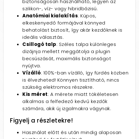
biztonságosan használható, legyen az
szilikon-, víz- vagy hibridbázisú.
Anatómiai kialakítás
: Kúpos,
elkeskenyedő formájával könnyed
behatolást biztosít, így akár kezdőknek is
ideális választás.
Csillogó talp
: Széles talpa különleges
dizájnja mellett meggátolja a plugin
becsúszását, maximális biztonságot
nyújtva.
Vízálló
: 100%-ban vízálló, így fürdés közben
is élvezheted! Könnyen tisztítható, nincs
szükség elektromos részekre.
Kis méret
: A mérete miatt tökéletesen
alkalmas a felfedező kedvű kezdők
számára, akik új izgalmakra vágynak.
Figyelj a részletekre!
Használat előtt és után mindig alaposan