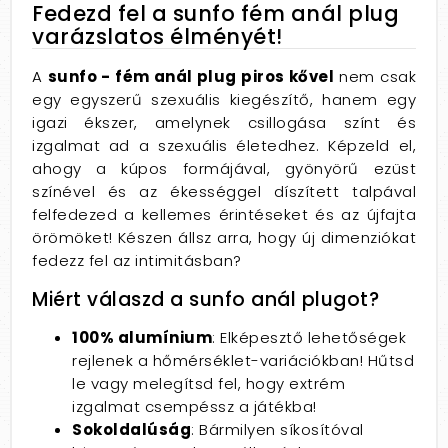
Fedezd fel a sunfo fém anál plug
varázslatos élményét!
A
sunfo - fém anál plug piros kővel
nem csak
egy egyszerű szexuális kiegészítő, hanem egy
igazi ékszer, amelynek csillogása színt és
izgalmat ad a szexuális életedhez. Képzeld el,
ahogy a kúpos formájával, gyönyörű ezüst
színével és az ékességgel díszített talpával
felfedezed a kellemes érintéseket és az újfajta
örömöket! Készen állsz arra, hogy új dimenziókat
fedezz fel az intimitásban?
Miért válaszd a sunfo anál plugot?
100% alumínium
: Elképesztő lehetőségek
rejlenek a hőmérséklet-variációkban! Hűtsd
le vagy melegítsd fel, hogy extrém
izgalmat csempéssz a játékba!
Sokoldalúság
: Bármilyen síkosítóval