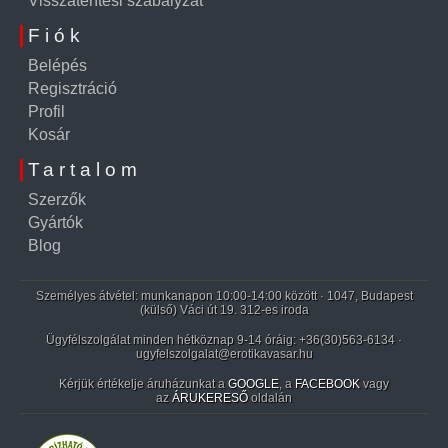
Visszatérítési szabályzat
Fiók
Belépés
Regisztráció
Profil
Kosár
Tartalom
Szerzők
Gyártók
Blog
Személyes átvétel: munkanapon 10:00-14:00 között · 1047, Budapest
(külső) Váci út 19. 312-es iroda
Ügyfélszolgálat minden hétköznap 9-14 óráig:
+36(30)563-6134
·
ugyfelszolgalat@erotikavasar.hu
Kérjük értékelje áruházunkat a
GOOGLE
, a
FACEBOOK
vagy
az
ÁRUKERESŐ
oldalán