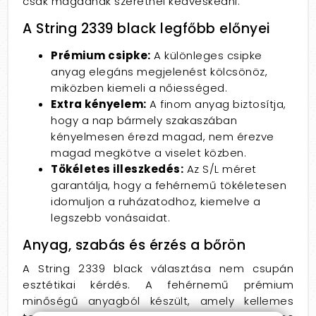
csak magadnak szeretnél kedveskedni.
A String 2339 black legfőbb előnyei
Prémium csipke:
A különleges csipke
anyag elegáns megjelenést kölcsönöz,
miközben kiemeli a nőiességed.
Extra kényelem:
A finom anyag biztosítja,
hogy a nap bármely szakaszában
kényelmesen érezd magad, nem érezve
magad megkötve a viselet közben.
Tökéletes illeszkedés:
Az S/L méret
garantálja, hogy a fehérnemű tökéletesen
idomuljon a ruházatodhoz, kiemelve a
legszebb vonásaidat.
Anyag, szabás és érzés a bőrön
A String 2339 black választása nem csupán
esztétikai kérdés. A fehérnemű prémium
minőségű anyagból készült, amely kellemes