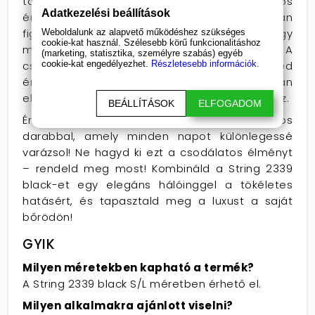
tapintású, és a bőröddel érintkezve varázslatos
Adatkezelési beállítások
érzést nyújt. A szabás megálmodása során
figyelembe vettük a női alak szépségét, hogy
Weboldalunk az alapvető működéshez szükséges
cookie-kat használ. Szélesebb körű funkcionalitáshoz
mindenki számára ideális viselet legyen. A
(marketing, statisztika, személyre szabás) egyéb
csipke és mikroszál keveréke érzéki és könnyed
cookie-kat engedélyezhet.
Részletesebb információk.
érzést kölcsönöz, így minden mozdulatodban
elégedettséget és magabiztosságot érezhetsz.
BEÁLLÍTÁSOK
ELFOGADOM
Érezd magad fenségesnek ezzel a varázslatos
darabbal, amely minden napot különlegessé
varázsol! Ne hagyd ki ezt a csodálatos élményt
– rendeld meg most! Kombináld a String 2339
black-et egy elegáns hálóinggel a tökéletes
hatásért, és tapasztald meg a luxust a saját
bőrödön!
GYIK
Milyen méretekben kapható a termék?
A String 2339 black S/L méretben érhető el.
Milyen alkalmakra ajánlott viselni?