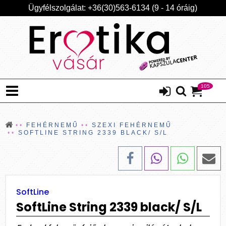
Ügyfélszolgálat: +36(30)563-6134 (9 - 14 óráig)
105
FEHÉRNEMŰ
SZEXI FEHÉRNEMŰ
SOFTLINE STRING 2339 BLACK/ S/L
SoftLine
SoftLine String 2339 black/ S/L