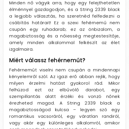
Minden nő vágyik arra, hogy egy felejthetetlen
élménnyel gazdagodjon, és a String 2339 black
a legjobb választás, ha szeretnéd felfedezni a
csábítás határait! Ez a szexi fehérnemű nem
csupán egy ruhadarab; ez az önbizalom, a
magabiztosság és a nőiesség megtestesítője,
amely minden alkalommal felkészít az élet
izgalmaira.
Miért válassz fehérneműt?
Fehérneműt viselni nem csupán a mindennapi
kényelemről szól. Az igazi erő abban rejlik, hogy
milyen érzelmi hatást gyakorol rád. Mikor
felhúzod ezt az elbűvölő darabot, egy
szempillantás alatt érzéki és vonzó nőnek
érezheted magad. A String 2339 black a
magabiztosságod kulcsa – legyen szó egy
romantikus vacsoráról, egy váratlan randiról,
vagy akár egy különleges alkalomról, amikor