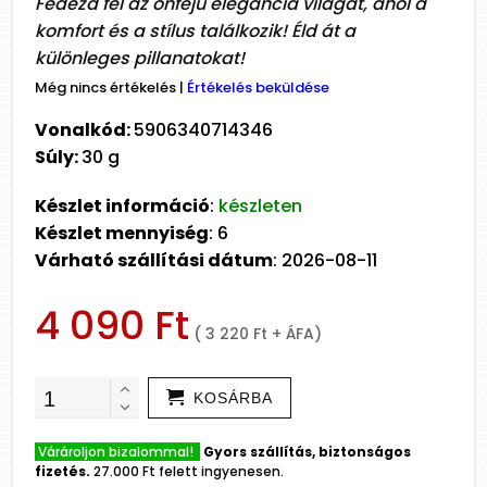
Fedezd fel az önfejű elegancia világát, ahol a
komfort és a stílus találkozik! Éld át a
különleges pillanatokat!
Még nincs értékelés
|
Értékelés beküldése
Vonalkód:
5906340714346
Súly:
30 g
Készlet információ
:
készleten
Készlet mennyiség
: 6
Várható szállítási dátum
: 2026-08-11
4 090 Ft
( 3 220 Ft + ÁFA)
KOSÁRBA
Várároljon bizalommal!
Gyors szállítás, biztonságos
fizetés.
27.000 Ft felett ingyenesen.