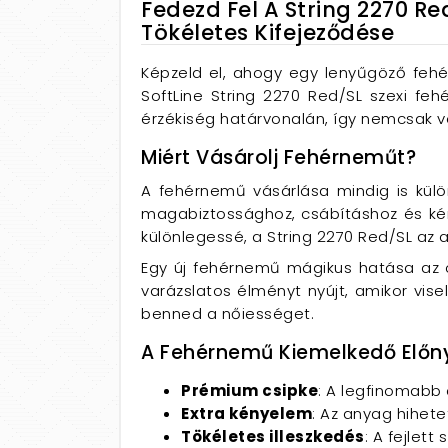
Fedezd Fel A String 2270 R
Tökéletes Kifejeződése
Képzeld el, ahogy egy lenyűgöző fe
SoftLine String 2270 Red/SL szexi fe
érzékiség határvonalán, így nemcsak vo
Miért Vásárolj Fehérneműt?
A fehérnemű vásárlása mindig is kü
magabiztossághoz, csábításhoz és kén
különlegessé, a String 2270 Red/SL az 
Egy új fehérnemű mágikus hatása az ö
varázslatos élményt nyújt, amikor visel
benned a nőiességet.
A Fehérnemű Kiemelkedő Előn
Prémium csipke
: A legfinomabb 
Extra kényelem
: Az anyag hihete
Tökéletes illeszkedés
: A fejlet