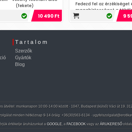
Fedezd fel az érzékiséget 
(fekete)
magabiztosságot a tökél
10 490 Ft
9 5
szettben, amely elvarázso
partneredet!
Tartalom
Szerzők
ció
Gyártók
Blog
 átvétel: munkanapon 10:00-14:00 között · 1047, Budapest (külső) Váci út 19. 31
zolgálat minden hétköznap 9-14 óráig:
+36(30)563-6134
· ugyfelszolgalat@erotika
érjük értékelje áruházunkat a
GOOGLE
, a
FACEBOOK
vagy az
ÁRUKERESŐ
oldal