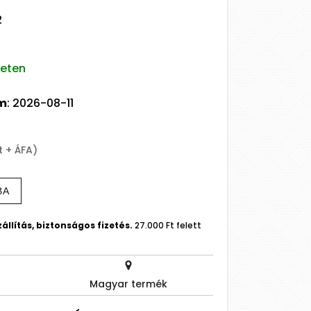
2
leten
um
: 2026-08-11
t + ÁFA)
BA
állítás, biztonságos fizetés.
27.000 Ft felett
Magyar termék