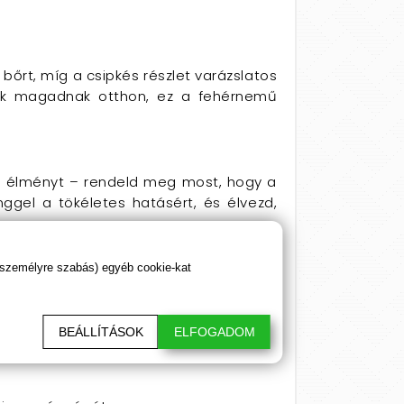
bőrt, míg a csipkés részlet varázslatos
sak magadnak otthon, ez a fehérnemű
os élményt – rendeld meg most, hogy a
ggel a tökéletes hatásért, és élvezd,
 személyre szabás) egyéb cookie-kat
zkedőt.
BEÁLLÍTÁSOK
ELFOGADOM