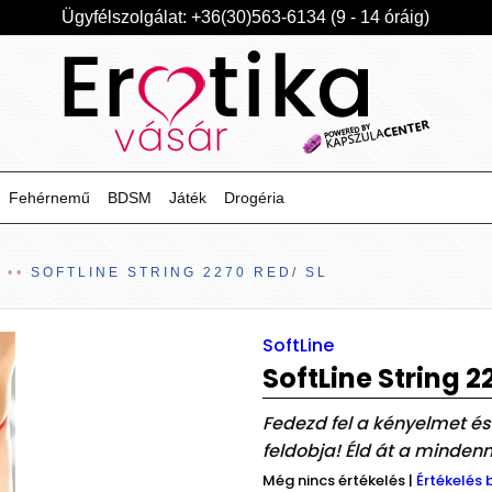
Ügyfélszolgálat: +36(30)563-6134 (9 - 14 óráig)
Fehérnemű
BDSM
Játék
Drogéria
Ű
SOFTLINE STRING 2270 RED/ SL
SoftLine
SoftLine String 2
Fedezd fel a kényelmet és
feldobja! Éld át a minde
Még nincs értékelés
|
Értékelés 