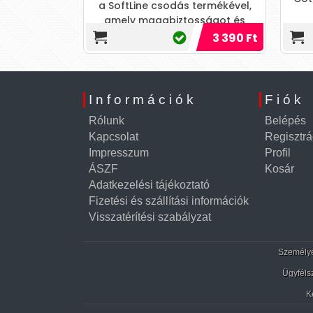
a SoftLine csodás termékével,
világába egy
amely magabiztosságot és
ltözködési
eleganciát kölcsönöz!
16 790 Ft
3 390 Ft
arantáltan
igyelmet!
Információk
Fiók
Rólunk
Belépés
Kapcsolat
Regisztrá
Impresszum
Profil
ÁSZF
Kosár
Adatkezelési tájékoztató
Fizetési és szállítási információk
Visszatérítési szabályzat
Személyes
Ügyféls
K