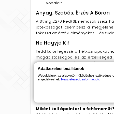
vonalait.
Anyag, Szabás, Érzés A Bőrön
A String 2270 Red/SL nemcsak szexi, ha
játékosságot csempész a megjelenés
fokozza az érzéki élményeket – és tud
Ne Hagyjd Ki!
Tedd különlegessé a hétköznapokat ez
magabiztosságod és az érzékiséged új
ahogy a világ megfordul körülötted!
Adatkezelési beállítások
GYIK
Weboldalunk az alapvető működéshez szükséges coo
engedélyezhet.
Részletesebb információk.
Milyen méretekben elérhető a Strin
A termék különböző méretekben kaphat
Milyen anyagból készült?
A fehérnemű minőségi csipkéből és pu
Miként kell ápolni ezt a fehérneműt