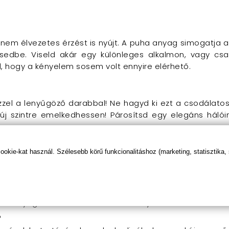
nem élvezetes érzést is nyújt. A puha anyag simogatja a 
edbe. Viseld akár egy különleges alkalmon, vagy c
d, hogy a kényelem sosem volt ennyire elérhető.
zel a lenyűgöző darabbal! Ne hagyd ki ezt a csodálat
 szintre emelkedhessen! Párosítsd egy elegáns hálóin
kie-kat használ. Szélesebb körű funkcionalitáshoz (marketing, statisztika,
g 2270 Red/SL?
ó, hogy minden nő megtalálja a számára legjobban illes
ha anyagból készült a maximális kényelem érdekében.
?