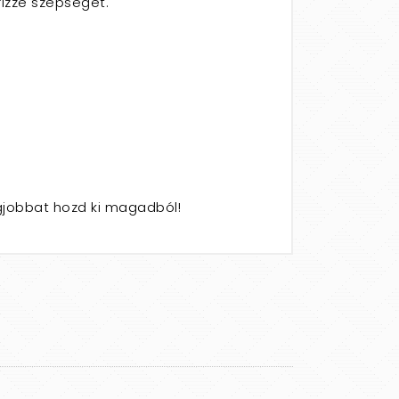
rizze szépségét.
egjobbat hozd ki magadból!