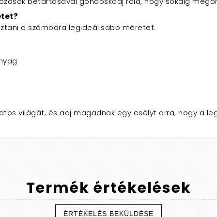
látozások betartásával gondoskodj róla, hogy sokáig megő
etet?
sztani a számodra legideálisabb méretet.
anyag
latos világát, és adj magadnak egy esélyt arra, hogy a l
Termék
értékelések
ÉRTÉKELÉS BEKÜLDÉSE