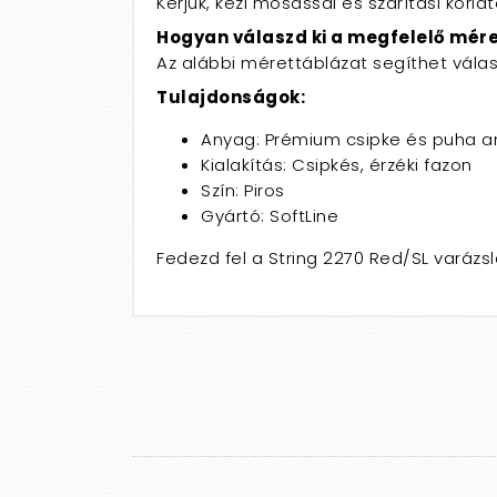
Kérjük, kézi mosással és szárítási kor
Hogyan válaszd ki a megfelelő mér
Az alábbi mérettáblázat segíthet vála
Tulajdonságok:
Anyag: Prémium csipke és puha 
Kialakítás: Csipkés, érzéki fazon
Szín: Piros
Gyártó: SoftLine
Fedezd fel a String 2270 Red/SL varázs