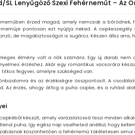
ed/SL Lenyűgöző Szexi Fehérneműt – Az 
hérneműben érzed magad, amely nemcsak a bőrödnek, ha
hérneműje pontosan ezt nyújtja neked. A csipkeszegély
nzó, de magabiztosságot is sugároz. Készen állsz arra, h
lönleges élmény volt a nők számára. Egy új darab nem
yelmes érzéshez. Akár egy romantikus vacsorára készü
a titkos fegyver, amelyre szükséged van.
nbizalomra és az érzékiségre összpontosít. A csodála
d. Az érzés, ahogy átfog a puha csipke, és a ruháid alatt
yei
csipkéből készült, amely varázslatossá teszi minden alkal
tlenül puha, így egész nap viselheted anélkül, hogy kelle
t szabásnak köszönhetően a fehérnemű tökéletesen simul