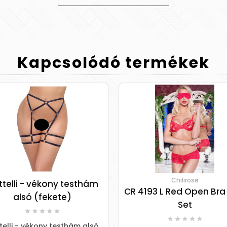
Kapcsolódó
termékek
Chilirose
telli - vékony testhám
CR 4193 L Red Open Bra
alsó (fekete)
Set
telli - vékony testhám alsó