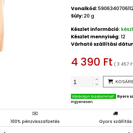
Vonalkód:
590634070611
Súly:
20 g
Készlet információ
:
kész
Készlet mennyiség
: 12
Várható szállítási dát
4 390 Ft
( 3 457 F
KOSÁR
Várároljon bizalommal!
Gyors sz
ingyenesen.
100% pénzvisszafizetés
Gyors szállítás