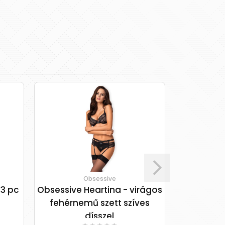
Obsessive
 3 pc
Obsessive Heartina - virágos
Lace bra
fehérnemű szett szíves
b
dísszel