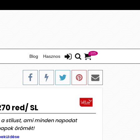
105
Blog
Hasznos
270 red/ SL
 a stílust, ami minden napodat
nnapok örömét!
beküldése