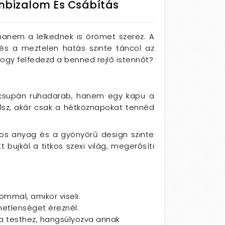
Önbizalom És Csábítás
nem a lelkednek is örömet szerez. A
 és a meztelen hatás szinte táncol az
ogy felfedezd a benned rejlő istennőt?
 csupán ruhadarab, hanem egy kapu a
lsz, akár csak a hétköznapokat tennéd
tos anyag és a gyönyörű design szinte
 bujkál a titkos szexi világ, megerősíti
ommal, amikor viseli.
metlenséget éreznél.
 a testhez, hangsúlyozva annak