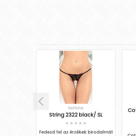
SoftLine
 Tassle -
Cot
String 2322 black/ SL
és tanga
 S-L
Fedezd fel az érzékek birodalmát
Cot