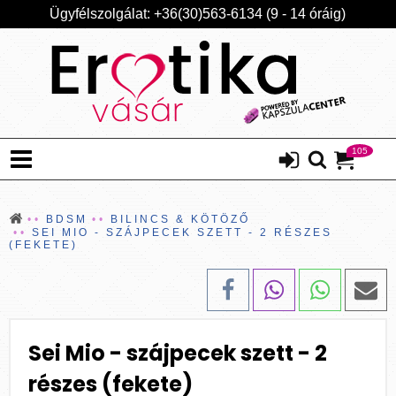
Ügyfélszolgálat: +36(30)563-6134 (9 - 14 óráig)
105
BDSM
BILINCS & KÖTÖZŐ
SEI MIO - SZÁJPECEK SZETT - 2 RÉSZES
(FEKETE)
Sei Mio - szájpecek szett - 2
részes (fekete)