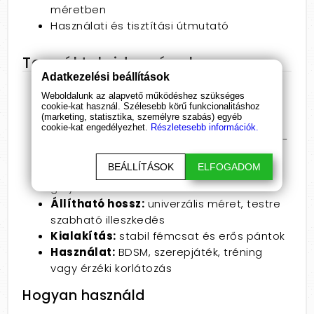
méretben
Használati és tisztítási útmutató
Terméktulajdonságok
Adatkezelési beállítások
Szín:
fekete
Weboldalunk az alapvető működéshez szükséges
Teljes hossz:
69,5 cm (állítható tépőzár)
cookie-kat használ. Szélesebb körű funkcionalitáshoz
(marketing, statisztika, személyre szabás) egyéb
Golyók átmérője:
4,3 cm
cookie-kat engedélyezhet.
Részletesebb információk.
Anyag:
bőrhatású szíj + puha, szilikon gag-
golyók
BEÁLLÍTÁSOK
ELFOGADOM
Méret:
kis és nagy méretű cserélhető
golyó
Állítható hossz:
univerzális méret, testre
szabható illeszkedés
Kialakítás:
stabil fémcsat és erős pántok
Használat:
BDSM, szerepjáték, tréning
vagy érzéki korlátozás
Hogyan használd