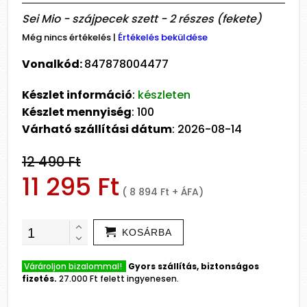
Sei Mio - szájpecek szett - 2 részes (fekete)
Még nincs értékelés
|
Értékelés beküldése
Vonalkód:
847878004477
Készlet információ
:
készleten
Készlet mennyiség
: 100
Várható szállítási dátum
: 2026-08-14
12 490 Ft
11 295 Ft
( 8 894 Ft + ÁFA)
KOSÁRBA
Várároljon bizalommal!
Gyors szállítás, biztonságos
fizetés.
27.000 Ft felett ingyenesen.