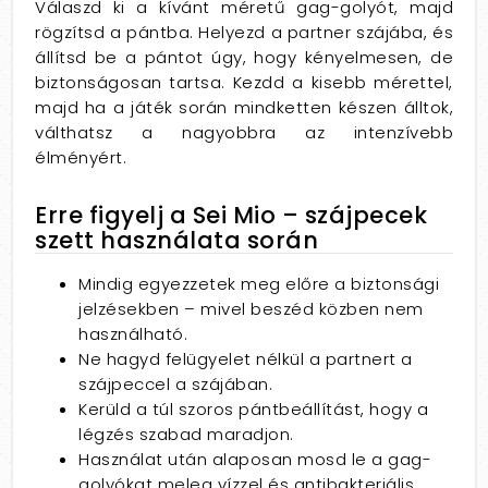
Válaszd ki a kívánt méretű gag-golyót, majd
rögzítsd a pántba. Helyezd a partner szájába, és
állítsd be a pántot úgy, hogy kényelmesen, de
biztonságosan tartsa. Kezdd a kisebb mérettel,
majd ha a játék során mindketten készen álltok,
válthatsz a nagyobbra az intenzívebb
élményért.
Erre figyelj a Sei Mio – szájpecek
szett használata során
Mindig egyezzetek meg előre a biztonsági
jelzésekben – mivel beszéd közben nem
használható.
Ne hagyd felügyelet nélkül a partnert a
szájpeccel a szájában.
Kerüld a túl szoros pántbeállítást, hogy a
légzés szabad maradjon.
Használat után alaposan mosd le a gag-
golyókat meleg vízzel és antibakteriális