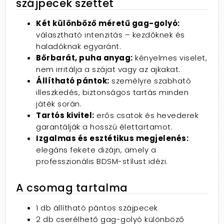
szájpecek szettet
Két különböző méretű gag-golyó:
választható intenzitás – kezdőknek és
haladóknak egyaránt.
Bőrbarát, puha anyag:
kényelmes viselet,
nem irritálja a szájat vagy az ajkakat.
Állítható pántok:
személyre szabható
illeszkedés, biztonságos tartás minden
játék során.
Tartós kivitel:
erős csatok és hevederek
garantálják a hosszú élettartamot.
Izgalmas és esztétikus megjelenés:
elegáns fekete dizájn, amely a
professzionális BDSM-stílust idézi.
A csomag tartalma
1 db állítható pántos szájpecek
2 db cserélhető gag-golyó különböző