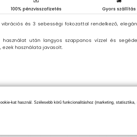
100% pénzvisszafizetés
Gyors szállítás
 vibrációs és 3 sebességi fokozattal rendelkező, elegán
s használat után langyos szappanos vízzel és segédesz
s, ezek használata javasolt.
kie-kat használ. Szélesebb körű funkcionalitáshoz (marketing, statisztika,