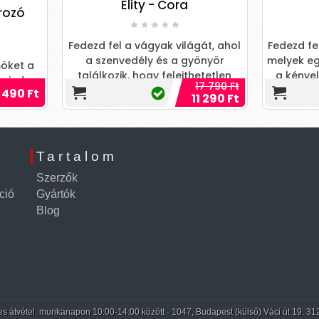
Elity - Cora
NIYA 5
d fel a vágyak világát, ahol
Fedezd fel a végtelen izgal
 szenvedély és a gyönyör
melyek egyesítik a szenvedé
álkozik, hogy felejthetetlen
a kényelmet, hogy a fantá
17 790 Ft
élményeket nyújtson!
szárnyra kapjon!
20 4
11 290 Ft
Tartalom
Szerzők
ció
Gyártók
Blog
 átvétel: munkanapon 10:00-14:00 között · 1047, Budapest (külső) Váci út 19. 31