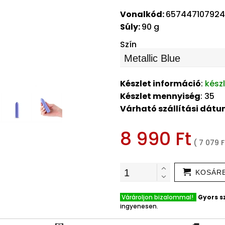
Vonalkód:
657447107924
Súly:
90 g
Szín
Készlet információ
:
kész
Készlet mennyiség
: 35
Várható szállítási dát
8 990 Ft
( 7 079 F
KOSÁR
Várároljon bizalommal!
Gyors sz
ingyenesen.