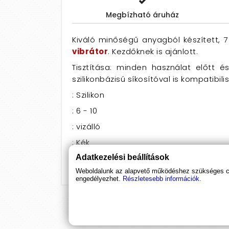
Megbízható áruház
Kiváló minőségű anyagból készített, 7
vibrátor
. Kezdőknek is ajánlott.
Tisztítása: minden használat előtt é
szilikonbázisú síkosítóval is kompatibili
: Szilikon
: 6 - 10
: vizálló
: Kék
: Újratölthető
Adatkezelési beállítások
Weboldalunk az alapvető működéshez szükséges coo
engedélyezhet.
Részletesebb információk.