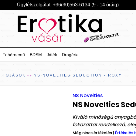
Ügyfélszolgálat: +36(30)563-6134 (9 - 14 óráig)
Fehérnemű
BDSM
Játék
Drogéria
S TOJÁSOK
NS NOVELTIES SEDUCTION - ROXY
NS Novelties
NS Novelties Sed
Kiváló minőségű anyagból 
fokozattal rendelkező, ele
Még nincs értékelés
|
Értékelés 