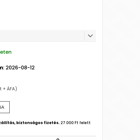
leten
um
: 2026-08-12
t + ÁFA)
BA
állítás, biztonságos fizetés.
27.000 Ft felett