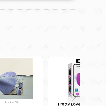
Pretty Love Catalina
Cuties Mini