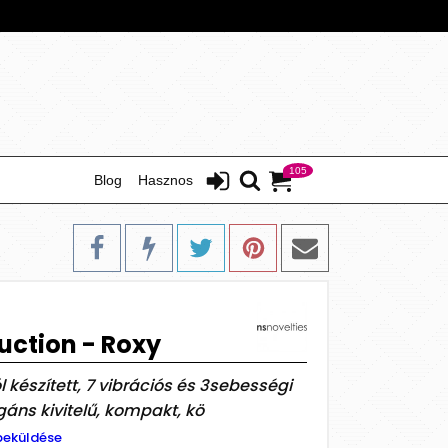
105
Blog
Hasznos
uction - Roxy
készített, 7 vibrációs és 3sebességi
gáns kivitelű, kompakt, kö
beküldése