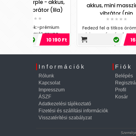
e - akkus,
akkus, mini masszírozó
tor (lila)
vibrátor (pin
Fedez
a
-prémium
Fedezd fel a titkos örömöket a
tal
t anyag-
mini masszírozóval, ami minden
10 190 Ft
16 490 Ft
-rúd forma-
pillanatot felejthetetlenné
yos fej-USB-
varázsol!
Információk
Fiók
Rólunk
Belépés
Kapcsolat
Regisztrá
Impresszum
Profil
ÁSZF
Kosár
Adatkezelési tájékoztató
Fizetési és szállítási információk
Visszatérítési szabályzat
Személyes