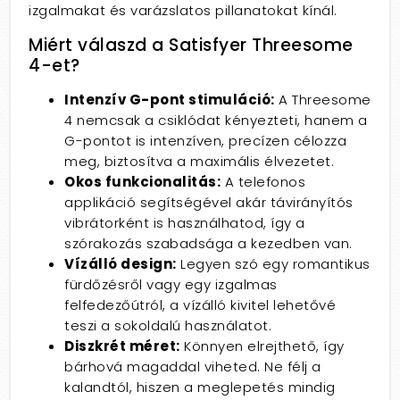
izgalmakat és varázslatos pillanatokat kínál.
Miért válaszd a Satisfyer Threesome
4-et?
Intenzív G-pont stimuláció:
A Threesome
4 nemcsak a csiklódat kényezteti, hanem a
G-pontot is intenzíven, precízen célozza
meg, biztosítva a maximális élvezetet.
Okos funkcionalitás:
A telefonos
applikáció segítségével akár távirányítós
vibrátorként is használhatod, így a
szórakozás szabadsága a kezedben van.
Vízálló design:
Legyen szó egy romantikus
fürdőzésről vagy egy izgalmas
felfedezőútról, a vízálló kivitel lehetővé
teszi a sokoldalú használatot.
Diszkrét méret:
Könnyen elrejthető, így
bárhová magaddal viheted. Ne félj a
kalandtól, hiszen a meglepetés mindig