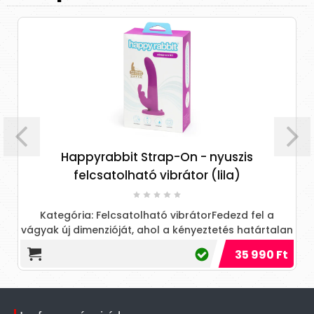
appyrabbit Strap-On - nyuszis
Desire
felcsatolható vibrátor (lila)
cs
ria: Felcsatolható vibrátorFedezd fel a
Fedezd fel a
 dimenzióját, ahol a kényeztetés határtalan
kényeztet
lehetőségeket kínál számodra!
35 990 Ft