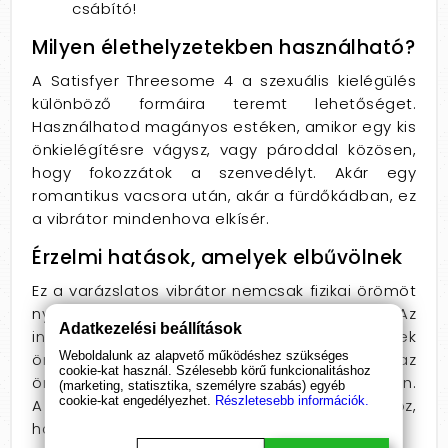
csábító!
Milyen élethelyzetekben használható?
A Satisfyer Threesome 4 a szexuális kielégülés
különböző formáira teremt lehetőséget.
Használhatod magányos estéken, amikor egy kis
önkielégítésre vágysz, vagy pároddal közösen,
hogy fokozzátok a szenvedélyt. Akár egy
romantikus vacsora után, akár a fürdőkádban, ez
a vibrátor mindenhova elkísér.
Érzelmi hatások, amelyek elbűvölnek
Ez a varázslatos vibrátor nemcsak fizikai örömöt
nyújt, hanem érzelmi kapcsolatokat is mélyít. Az
Adatkezelési beállítások
intenzív élvezet és az izgalom felfedezésének
Weboldalunk az alapvető működéshez szükséges
öröme új szintre emeli a szexualitást, növeli az
cookie-kat használ. Szélesebb körű funkcionalitáshoz
önbizalmadat, és segít a felfedezés izgalmában.
(marketing, statisztika, személyre szabás) egyéb
cookie-kat engedélyezhet.
Részletesebb információk.
A Satisfyer Threesome 4 nem csak eszköz,
hanem a felfedezésed társává válik.