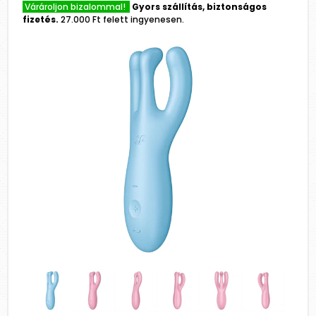
Várároljon bizalommal!
Gyors szállítás, biztonságos
fizetés.
27.000 Ft felett ingyenesen.