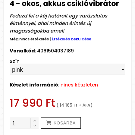
4 - okos, akkus csiklóvibrátor
Fedezd fel a kéj határait egy varázslatos
élménnyel, ahol minden érintés új
magasságokba emel!
Még nincs értékelés
|
Értékelés beküldése
Vonalkód:
4061504037189
Szín
Készlet információ
:
nincs készleten
17 990 Ft
( 14 165 Ft + ÁFA)
KOSÁRBA