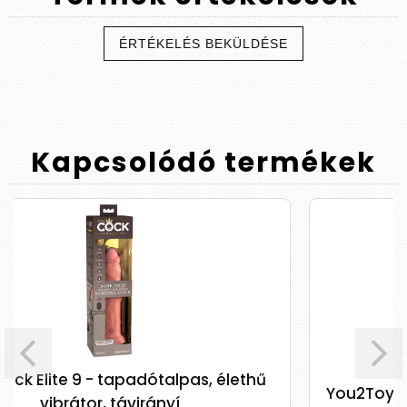
ÉRTÉKELÉS BEKÜLDÉSE
Kapcsolódó
termékek
You2Toys
, élethű
You2Toys Ultra Realistic - vibrációs 