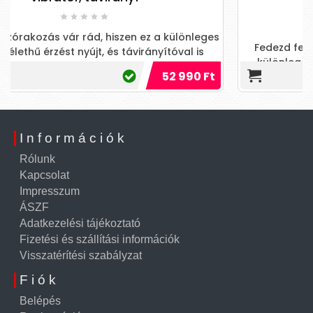
alsó (natúr)
a különleges
Fedezd fel az érzékek határtalan világát e
yítóval is
különleges vibrációs játékkal, ami garant
52 990 Ft
72 
elvarázsol!
Információk
Rólunk
Kapcsolat
Impresszum
ÁSZF
Adatkezelési tájékoztató
Fizetési és szállítási információk
Visszatérítési szabályzat
Fiók
Belépés