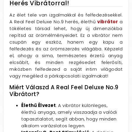
Herés Vibrátorral!
Az élet tele van izgalmakkal és felfedezésekkel.
A Real Feel Deluxe No.9 herés, élethű
vibrátor
a
tökéletes társad lehet, hogy új dimenziókba
repítsd az örömélményeidet. Ez a vibrátor nem
csupán egy eszköz, hanem egy kapu a
felfedezés és az örömszerzés világába. Képzeld
el, ahogy a sima, természetes érzetű anyag
elcsábít, és minden rezgésedet felerősíti,
miközben felfedezed a saját intim világodat
vagy megéled a párkapcsolati izgalmakat!
Miért Válaszd A Real Feel Deluxe No.9
Vibrátort?
Élethű Élvezet
: A vibrátor különleges,
élethű anyaga, amely visszaadja a valódi
tapasztalatot, segít abban, hogy minden
alkalom varázslatos legyen.