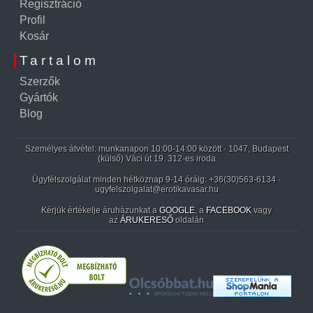
Regisztráció
Profil
Kosár
Tartalom
Szerzők
Gyártók
Blog
Személyes átvétel: munkanapon 10:00-14:00 között · 1047, Budapest
(külső) Váci út 19. 312-es iroda
Ügyfélszolgálat minden hétköznap 9-14 óráig:
+36(30)563-6134
·
ugyfelszolgalat@erotikavasar.hu
Kérjük értékelje áruházunkat a
GOOGLE
, a
FACEBOOK
vagy
az
ÁRUKERESŐ
oldalán