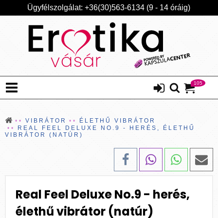
Ügyfélszolgálat: +36(30)563-6134 (9 - 14 óráig)
105
VIBRÁTOR
ÉLETHŰ VIBRÁTOR
REAL FEEL DELUXE NO.9 - HERÉS, ÉLETHŰ
VIBRÁTOR (NATÚR)
Real Feel Deluxe No.9 - herés,
élethű vibrátor (natúr)