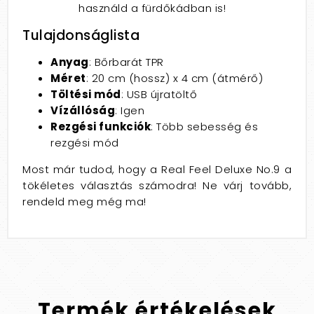
használd a fürdőkádban is!
Tulajdonságlista
Anyag
: Bőrbarát TPR
Méret
: 20 cm (hossz) x 4 cm (átmérő)
Töltési mód
: USB újratöltő
Vízállóság
: Igen
Rezgési funkciók
: Több sebesség és
rezgési mód
Most már tudod, hogy a Real Feel Deluxe No.9 a
tökéletes választás számodra! Ne várj tovább,
rendeld meg még ma!
Termék
értékelések