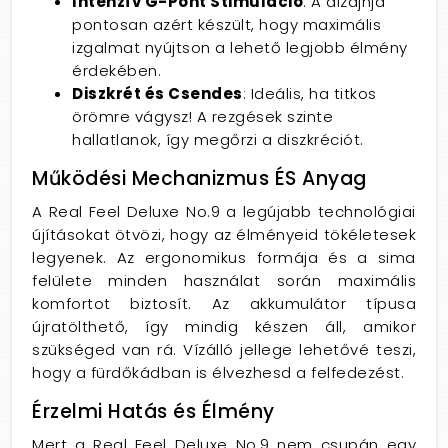
Intenzív G-Pont Stimuláció
: A dizájnja
pontosan azért készült, hogy maximális
izgalmat nyújtson a lehető legjobb élmény
érdekében.
Diszkrét és Csendes
: Ideális, ha titkos
örömre vágysz! A rezgések szinte
hallatlanok, így megőrzi a diszkréciót.
Működési Mechanizmus ÉS Anyag
A Real Feel Deluxe No.9 a legújabb technológiai
újításokat ötvözi, hogy az élményeid tökéletesek
legyenek. Az ergonomikus formája és a sima
felülete minden használat során maximális
komfortot biztosít. Az akkumulátor típusa
újratölthető, így mindig készen áll, amikor
szükséged van rá. Vízálló jellege lehetővé teszi,
hogy a fürdőkádban is élvezhesd a felfedezést.
Érzelmi Hatás és Élmény
Mert a Real Feel Deluxe No.9 nem csupán egy