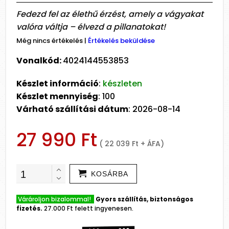
Fedezd fel az élethű érzést, amely a vágyakat
valóra váltja – élvezd a pillanatokat!
Még nincs értékelés
|
Értékelés beküldése
Vonalkód:
4024144553853
Készlet információ
:
készleten
Készlet mennyiség
: 100
Várható szállítási dátum
: 2026-08-14
27 990 Ft
( 22 039 Ft + ÁFA)
KOSÁRBA
Várároljon bizalommal!
Gyors szállítás, biztonságos
fizetés.
27.000 Ft felett ingyenesen.