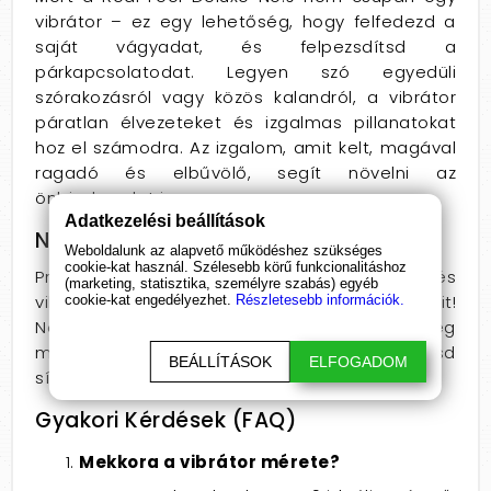
vibrátor – ez egy lehetőség, hogy felfedezd a
saját vágyadat, és felpezsdítsd a
párkapcsolatodat. Legyen szó egyedüli
szórakozásról vagy közös kalandról, a vibrátor
páratlan élvezeteket és izgalmas pillanatokat
hoz el számodra. Az izgalom, amit kelt, magával
ragadó és elbűvölő, segít növelni az
önbizalmadat is.
Adatkezelési beállítások
Ne Hagyj Ki Egyetlen Pillanatot!
Weboldalunk az alapvető működéshez szükséges
cookie-kat használ. Szélesebb körű funkcionalitáshoz
Próbáld ki a Real Feel Deluxe No.9 herés
(marketing, statisztika, személyre szabás) egyéb
vibrátort, és fedezd fel a gyönyör új dimenzióit!
cookie-kat engedélyezhet.
Részletesebb információk.
Ne hagyd ki ezt a mesés élményt – rendeld meg
most, és élvezd a diszkrét kiszállítást! Párosítsd
BEÁLLÍTÁSOK
ELFOGADOM
síkosítóval a még intenzívebb élményért!
Gyakori Kérdések (FAQ)
Mekkora a vibrátor mérete?