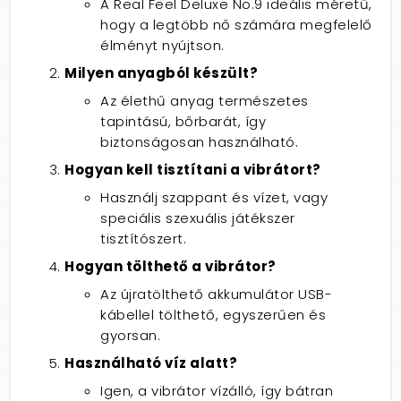
A Real Feel Deluxe No.9 ideális méretű,
hogy a legtöbb nő számára megfelelő
élményt nyújtson.
Milyen anyagból készült?
Az élethű anyag természetes
tapintású, bőrbarát, így
biztonságosan használható.
Hogyan kell tisztítani a vibrátort?
Használj szappant és vízet, vagy
speciális szexuális játékszer
tisztítószert.
Hogyan tölthető a vibrátor?
Az újratölthető akkumulátor USB-
kábellel tölthető, egyszerűen és
gyorsan.
Használható víz alatt?
Igen, a vibrátor vízálló, így bátran