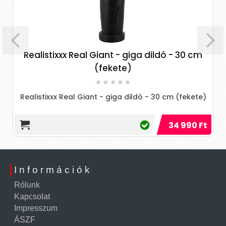
alistixxx Real Giant - giga dildó - 30 cm
X
(fekete)
Kézzel ké
pénisz
istixxx Real Giant - giga dildó - 30 cm (fekete)
34 990 Ft
Információk
Rólunk
Kapcsolat
Impresszum
ÁSZF