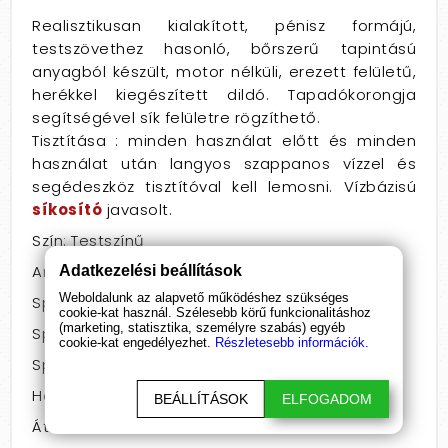
Realisztikusan kialakított, pénisz formájú,
testszövethez hasonló, bőrszerű tapintású
anyagból készült, motor nélküli, erezett felületű,
herékkel kiegészített dildó. Tapadókorongja
segítségével sík felületre rögzíthető.
Tisztítása : minden használat előtt és minden
használat után langyos szappanos vízzel és
segédeszköz tisztítóval kell lemosni. Vízbázisú
síkosító
javasolt.
Szín: Testszínű
Anyag: PVC
Adatkezelési beállítások
Weboldalunk az alapvető működéshez szükséges
Speciális jellemző: herés
cookie-kat használ. Szélesebb körű funkcionalitáshoz
(marketing, statisztika, személyre szabás) egyéb
Speciális jellemző: letapasztható
cookie-kat engedélyezhet.
Részletesebb információk.
Speciális jellemző: vízálló
Hossz: 21 - 25
BEÁLLÍTÁSOK
ELFOGADOM
Átmérő: 5 - 5,4