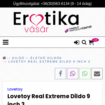
Ügyfélszolgálat: +36(30)563-6134 (9 - 14 óráig)
105
DILDÓ
ÉLETHŰ DILDÓK
LOVETOY REAL EXTREME DILDO 9 INCH 3
Lovetoy
Lovetoy Real Extreme Dildo 9
inch 3