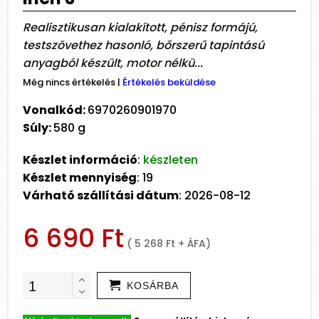
Realisztikusan kialakított, pénisz formájú,
testszövethez hasonló, bőrszerű tapintású
anyagból készült, motor nélkü...
Még nincs értékelés
|
Értékelés beküldése
Vonalkód:
6970260901970
Súly:
580 g
Készlet információ
:
készleten
Készlet mennyiség
: 19
Várható szállítási dátum
: 2026-08-12
6 690 Ft
( 5 268 Ft + ÁFA)
KOSÁRBA