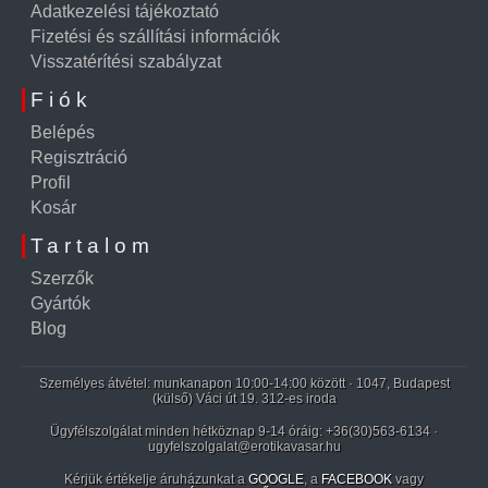
Adatkezelési tájékoztató
Fizetési és szállítási információk
Visszatérítési szabályzat
Fiók
Belépés
Regisztráció
Profil
Kosár
Tartalom
Szerzők
Gyártók
Blog
Személyes átvétel: munkanapon 10:00-14:00 között · 1047, Budapest
(külső) Váci út 19. 312-es iroda
Ügyfélszolgálat minden hétköznap 9-14 óráig:
+36(30)563-6134
·
ugyfelszolgalat@erotikavasar.hu
Kérjük értékelje áruházunkat a
GOOGLE
, a
FACEBOOK
vagy