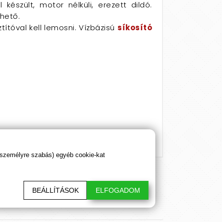
készült, motor nélküli, erezett dildó.
thető.
ítóval kell lemosni. Vízbázisú
síkosító
 személyre szabás) egyéb cookie-kat
BEÁLLÍTÁSOK
ELFOGADOM