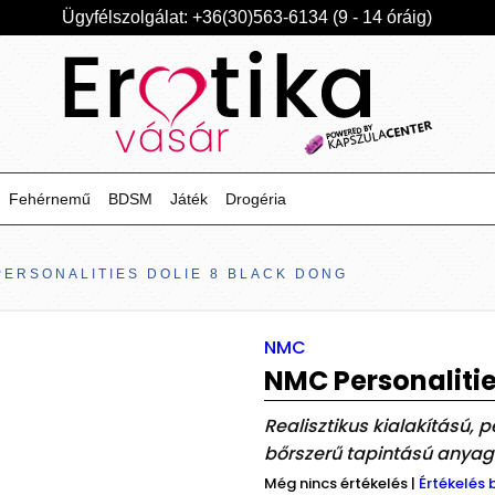
Ügyfélszolgálat: +36(30)563-6134 (9 - 14 óráig)
Fehérnemű
BDSM
Játék
Drogéria
PERSONALITIES DOLIE 8 BLACK DONG
NMC
NMC Personalitie
Realisztikus kialakítású, 
bőrszerű tapintású anyagbó
Még nincs értékelés
|
Értékelés 