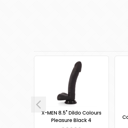
Sized Dildo
X-MEN 8.5" Dildo Colours
Co
 I
Pleasure Black 4