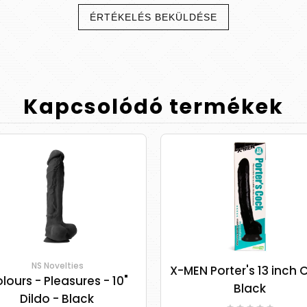
ÉRTÉKELÉS BEKÜLDÉSE
Kapcsolódó
termékek
NS Novelties
X-MEN Porter's 13 inch 
lours - Pleasures - 10"
Black
Dildo - Black