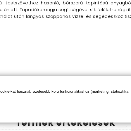
ájú, testszövethez hasonló, bőrszerű tapintású anyagból 
ajánlott. Tapadókorongja segítségével sík felületre rögzí
álat után langyos szappanos vízzel és segédeszköz tiszt
kie-kat használ. Szélesebb körű funkcionalitáshoz (marketing, statisztika,
Termék
értékelések