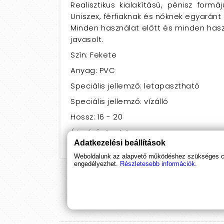
Realisztikus kialakítású, pénisz form
Uniszex, férfiaknak és nőknek egyaránt 
Minden használat előtt és minden haszn
javasolt.
Szín: Fekete
Anyag: PVC
Speciális jellemző: letapasztható
Speciális jellemző: vízálló
Hossz: 16 - 20
Átmérő: 4 - 4,4
Adatkezelési beállítások
Weboldalunk az alapvető működéshez szükséges coo
engedélyezhet.
Részletesebb információk.