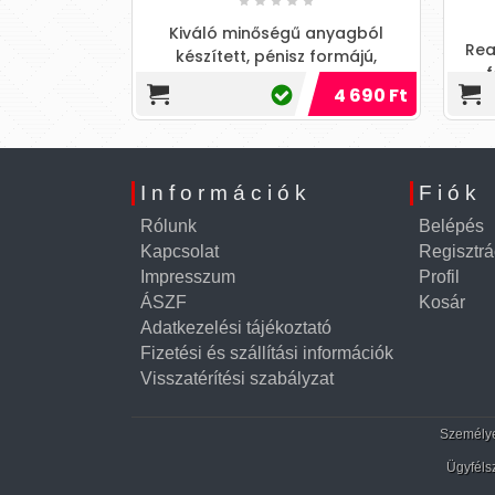
edi formájú,
Kiváló minőségű anyagból
Real
ló, bőrszerű
készített, pénisz formájú,
f
l készült,
testszövethez hasonló, bőrszerű
3 790 Ft
4 690 Ft
sz
stimulá
tapintású anyagból készült, mot
f
Információk
Fiók
Rólunk
Belépés
Kapcsolat
Regisztrá
Impresszum
Profil
ÁSZF
Kosár
Adatkezelési tájékoztató
Fizetési és szállítási információk
Visszatérítési szabályzat
Személyes
Ügyféls