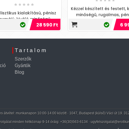
Kézzel készített és festett, 
isztikus kialakítású, pénisz
minőségű, rugalmas, pén
ormájú, kiváló minőségű
formájú, testszövethez has
28 590 Ft
6 9
ilikonból készített, erezett
bőrszerű tapintású a
elületű, herékkel kiegész...
Tartalom
Szerzők
ció
Gyártók
Blog
 átvétel: munkanapon 10:00-14:00 között · 1047, Budapest (külső) Váci út 19. 31
zolgálat minden hétköznap 9-14 óráig:
+36(30)563-6134
· ugyfelszolgalat@erotika