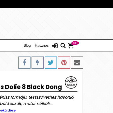
105
Blog
Hasznos
s Dolie 8 Black Dong
pénisz formájú, testszövethez hasonló,
l készült, motor nélküli...
beküldése