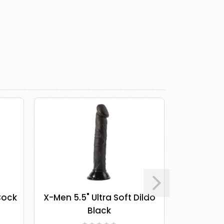
Cock
X-Men 5.5" Ultra Soft Dildo
X-Men 11,9
Black