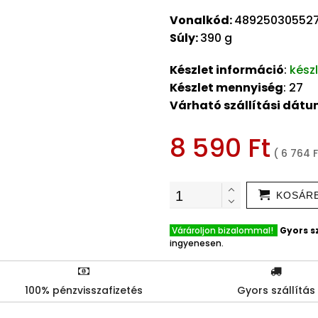
Vonalkód:
48925030552
Súly:
390 g
Készlet információ
:
kész
Készlet mennyiség
: 27
Várható szállítási dát
8 590 Ft
( 6 764 F
KOSÁR
Várároljon bizalommal!
Gyors sz
ingyenesen.
100% pénzvisszafizetés
Gyors szállítás