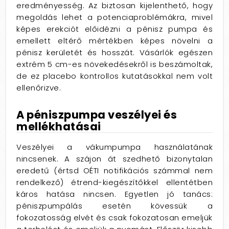
eredményesség. Az biztosan kijelenthető, hogy
megoldás lehet a potenciaproblémákra, mivel
képes erekciót előidézni a pénisz pumpa és
emellett eltérő mértékben képes növelni a
pénisz kerületét és hosszát. Vásárlók egészen
extrém 5 cm-es növekedésekről is beszámoltak,
de ez placebo kontrollos kutatásokkal nem volt
ellenőrizve.
A péniszpumpa veszélyei és
mellékhatásai
Veszélyei a vákumpumpa használatának
nincsenek. A szájon át szedhető bizonytalan
eredetű (értsd OÉTI notifikációs számmal nem
rendelkező) étrend-kiegészítőkkel ellentétben
káros hatása nincsen. Egyetlen jó tanács:
péniszpumpálás esetén kövessük a
fokozatosság elvét és csak fokozatosan emeljük