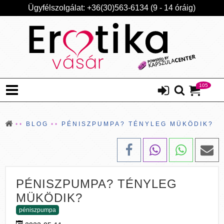
Ügyfélszolgálat: +36(30)563-6134 (9 - 14 óráig)
105
BLOG
PÉNISZPUMPA? TÉNYLEG MÜKÖDIK?
PÉNISZPUMPA? TÉNYLEG
MÜKÖDIK?
péniszpumpa