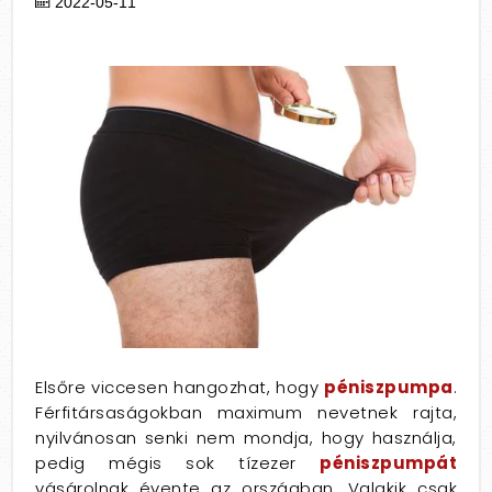
2022-05-11
Elsőre viccesen hangozhat, hogy
péniszpumpa
.
Férfitársaságokban maximum nevetnek rajta,
nyilvánosan senki nem mondja, hogy használja,
pedig mégis sok tízezer
péniszpumpát
vásárolnak évente az országban. Valakik csak