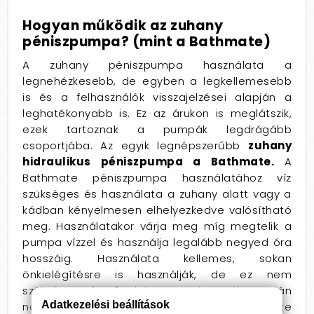
Hogyan működik az zuhany
péniszpumpa? (mint a Bathmate)
A zuhany péniszpumpa használata a
legnehézkesebb, de egyben a legkellemesebb
is és a felhasználók visszajelzései alapján a
leghatékonyabb is. Ez az árukon is meglátszik,
ezek tartoznak a pumpák legdrágább
csoportjába. Az egyik legnépszerűbb
zuhany
hidraulikus péniszpumpa a Bathmate.
A
Bathmate péniszpumpa használatához víz
szükséges és használata a zuhany alatt vagy a
kádban kényelmesen elhelyezkedve valósítható
meg. Használatakor várja meg míg megtelik a
pumpa vízzel és használja legalább negyed óra
hosszáig. Használata kellemes, sokan
önkielégítésre is használják, de ez nem
szükségszerű. 3 hónapos használat után
Adatkezelési beállítások
növekedést tapasztalhatnak a Bathmate