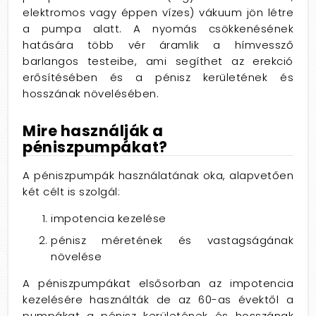
elektromos vagy éppen vízes) vákuum jön létre
a pumpa alatt. A nyomás csökkenésének
hatására több vér áramlik a hímvessző
barlangos testeibe, ami segíthet az erekció
erősítésében és a pénisz kerületének és
hosszának növelésében.
Mire használják a
péniszpumpákat?
A péniszpumpák használatának oka, alapvetően
két célt is szolgál:
impotencia kezelése
pénisz méretének és vastagságának
növelése
A péniszpumpákat elsősorban az impotencia
kezelésére használták de az 60-as évektől a
pumpákat a pénisz kerületének és hosszának