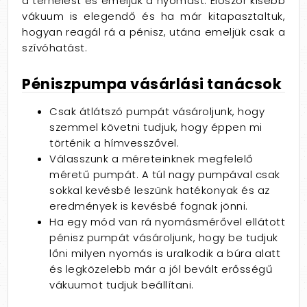
a terhelést és emeljük a nyomást. Először kisebb
vákuum is elegendő és ha már kitapasztaltuk,
hogyan reagál rá a pénisz, utána emeljük csak a
szívóhatást.
Péniszpumpa vásárlási tanácsok
Csak átlátszó pumpát vásároljunk, hogy
szemmel követni tudjuk, hogy éppen mi
történik a hímvesszővel.
Válasszunk a méreteinknek megfelelő
méretű pumpát. A túl nagy pumpával csak
sokkal kevésbé leszünk hatékonyak és az
eredmények is kevésbé fognak jönni.
Ha egy mód van rá nyomásmérővel ellátott
pénisz pumpát vásároljunk, hogy be tudjuk
lőni milyen nyomás is uralkodik a búra alatt
és legközelebb már a jól bevált erősségű
vákuumot tudjuk beállítani.