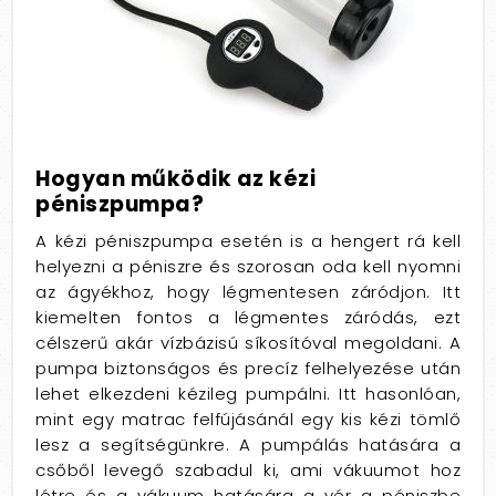
Hogyan működik az kézi
péniszpumpa?
A kézi péniszpumpa esetén is a hengert rá kell
helyezni a péniszre és szorosan oda kell nyomni
az ágyékhoz, hogy légmentesen záródjon. Itt
kiemelten fontos a légmentes záródás, ezt
célszerű akár vízbázisú síkosítóval megoldani. A
pumpa biztonságos és precíz felhelyezése után
lehet elkezdeni kézileg pumpálni. Itt hasonlóan,
mint egy matrac felfújásánál egy kis kézi tömlő
lesz a segítségünkre. A pumpálás hatására a
csőből levegő szabadul ki, ami vákuumot hoz
létre és a vákuum hatására a vér a péniszbe