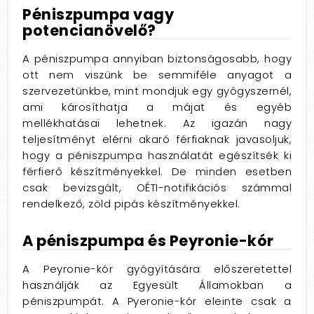
Péniszpumpa vagy
potencianövelő?
A péniszpumpa annyiban biztonságosabb, hogy
ott nem viszünk be semmiféle anyagot a
szervezetünkbe, mint mondjuk egy gyógyszernél,
ami károsíthatja a májat és egyéb
mellékhatásai lehetnek. Az igazán nagy
teljesítményt elérni akaró férfiaknak javasoljuk,
hogy a péniszpumpa használatát egészítsék ki
férfierő készítményekkel. De minden esetben
csak bevizsgált, OÉTI-notifikációs számmal
rendelkező, zöld pipás készítményekkel.
A péniszpumpa és Peyronie-kór
A Peyronie-kór gyógyítására előszeretettel
használják az Egyesült Államokban a
péniszpumpát. A Pyeronie-kór eleinte csak a