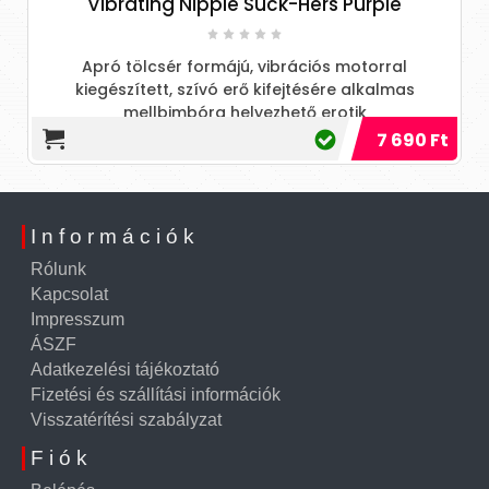
Vibrating Nipple Suck-Hers Purple
Apró tölcsér formájú, vibrációs motorral
kiegészített, szívó erő kifejtésére alkalmas
mellbimbóra helyezhető erotik
7 690 Ft
Információk
Rólunk
Kapcsolat
Impresszum
ÁSZF
Adatkezelési tájékoztató
Fizetési és szállítási információk
Visszatérítési szabályzat
Fiók