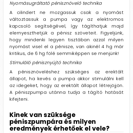
Nyomásugráltató pénisznövelő technika
A cilindert ne mozgassuk csak a nyomást
változtassuk a pumpa vagy az elektromos
kapcsoló segítségével, így tágíthatjuk majd
elernyeszthetjük a pénisz szöveteit. Figyeljünk,
hogy mindenki legyen tisztában azzal milyen
nyomást visel el a pénisze, van akinél 4 hg már
kritikus, de 6 hg fölé semmiképpen se menjünk!
Stimuláló pénisznyújtó technika
A pénisznöveléshez szükséges az erektált
állapot, ha kevés a pumpa akkor stimulálni kell
az idegeket, hogy az erektált állapot létrejöjjön.
A péniszpumpa utánna tudja a tágító hatását
kifejteni.
Kinek van szüksége
péniszpumpára és milyen
eredmények érhetőek el vele?