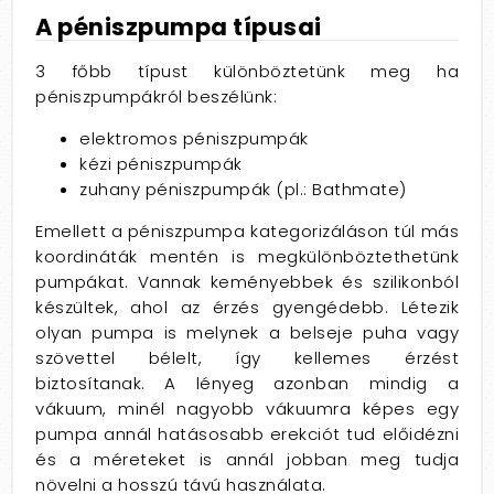
A péniszpumpa típusai
3 főbb típust különböztetünk meg ha
péniszpumpákról beszélünk:
elektromos péniszpumpák
kézi péniszpumpák
zuhany péniszpumpák (pl.: Bathmate)
Emellett a péniszpumpa kategorizáláson túl más
koordináták mentén is megkülönböztethetünk
pumpákat. Vannak keményebbek és szilikonból
készültek, ahol az érzés gyengédebb. Létezik
olyan pumpa is melynek a belseje puha vagy
szövettel bélelt, így kellemes érzést
biztosítanak. A lényeg azonban mindig a
vákuum, minél nagyobb vákuumra képes egy
pumpa annál hatásosabb erekciót tud előidézni
és a méreteket is annál jobban meg tudja
növelni a hosszú távú használata.