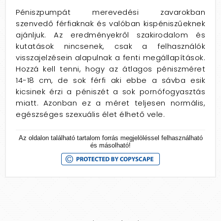
Péniszpumpát merevedési zavarokban
szenvedő férfiaknak és valóban kispéniszűeknek
ajánljuk. Az eredményekről szakirodalom és
kutatások nincsenek, csak a felhasználók
visszajelzésein alapulnak a fenti megállapítások.
Hozzá kell tenni, hogy az átlagos péniszméret
14-18 cm, de sok férfi aki ebbe a sávba esik
kicsinek érzi a péniszét a sok pornófogyasztás
miatt. Azonban ez a méret teljesen normális,
egészséges szexuális élet élhető vele.
Az oldalon található tartalom forrás megjelöléssel felhasználható
és másolható!