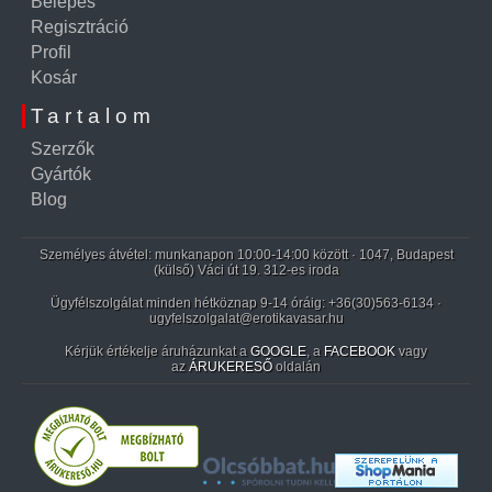
Belépés
Regisztráció
Profil
Kosár
Tartalom
Szerzők
Gyártók
Blog
Személyes átvétel: munkanapon 10:00-14:00 között · 1047, Budapest
(külső) Váci út 19. 312-es iroda
Ügyfélszolgálat minden hétköznap 9-14 óráig:
+36(30)563-6134
·
ugyfelszolgalat@erotikavasar.hu
Kérjük értékelje áruházunkat a
GOOGLE
, a
FACEBOOK
vagy
az
ÁRUKERESŐ
oldalán