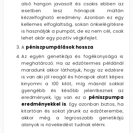
alsó hangon javasolt és csakis ebben az
esetben lesz hónapok múltán
kézzelfogható eredmény. Azonban ez egy
kellemes elfoglaltság, sokan önkielégítésre
is használják a pumpát, de ez nem cél, csak
lehet akár egy pozitív végkifejlet.
A
péniszpumpálások hossza
Az egyén genetikája és fogékonysága is
meghatározó. Ha az edzőtermes példánál
maradunk akkor láthatjuk, hogy az edzésre
is van aki jól reagál és hónapok alatt képes
kinyomni a 100 kilót, míg másnál sokkal
gyengébb és később jelentkeznek az
eredmények, így van ez a
péniszpumpa
eredményekkel is
. Egy azonban biztos, ha
kitartóan és sokat járunk az edzőterembe,
akkor még a legrosszabb genetikájú
alanyok is növekedést tudnak elérni.