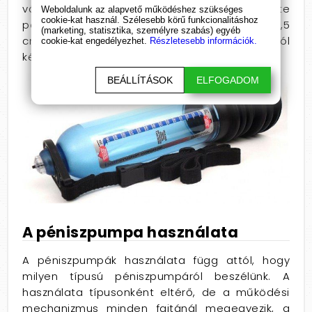
vákumpumpa használói. A Bathmate
Weboldalunk az alapvető működéshez szükséges
cookie-kat használ. Szélesebb körű funkcionalitáshoz
péniszpumpa hossza 30 cm, belső átmérője 5,5
(marketing, statisztika, személyre szabás) egyéb
cm, anyaga polikarbonát, a mandzsetta gumiból
cookie-kat engedélyezhet.
Részletesebb információk.
készült.
BEÁLLÍTÁSOK
ELFOGADOM
A péniszpumpa használata
A péniszpumpák használata függ attól, hogy
milyen típusú péniszpumpáról beszélünk. A
használata típusonként eltérő, de a működési
mechanizmus minden fajtánál megegyezik, a