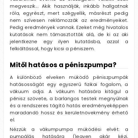
megveszik... Akik használják, inkább hallgatnak
róla, egyrészt, mert szégyellik, másrészt pedig
nem szívesen reklámozzák az eredményeiket.
Pedig eredmények vannak. Ezeket még hivatalos
kutatások nem támasztották alá, de ki az aki
jelentkezne egy ilyen kutatásba, azzal a
felkiáltással, hogy kicsi a péniszem.
Mitől hatásos a péniszpumpa?
A különböző elveken müködő péniszpumpák
hatásosságát egy egyszerű fizikai fogalom, a
vákuum adja. A vákuum hatására kitágul a
pénisz szövete, a barlangos testek megnyúlnak
és a rendszeres tágító hatás eredményeképpen
maradandó hossz és kerületnövekmény érhető
el.
Nézzük a vákumpumpa müködési elvét: a
pumpálás hatására (legyen akár kézi,