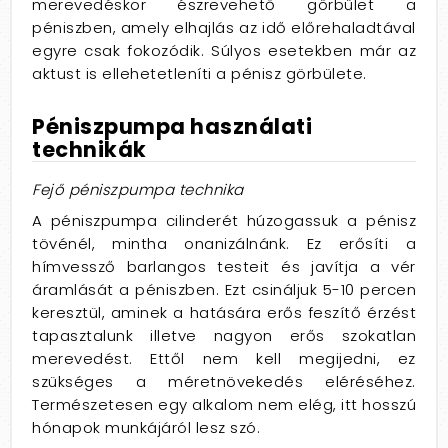
merevedéskor észrevehető görbület a
péniszben, amely elhajlás az idő előrehaladtával
egyre csak fokozódik. Súlyos esetekben már az
aktust is ellehetetleníti a pénisz görbülete.
Péniszpumpa használati
technikák
Fejő péniszpumpa technika
A péniszpumpa cilinderét húzogassuk a pénisz
tövénél, mintha onanizálnánk. Ez erősíti a
hímvessző barlangos testeit és javítja a vér
áramlását a péniszben. Ezt csináljuk 5-10 percen
keresztül, aminek a hatására erős feszítő érzést
tapasztalunk illetve nagyon erős szokatlan
merevedést. Ettől nem kell megijedni, ez
szükséges a méretnövekedés eléréséhez.
Természetesen egy alkalom nem elég, itt hosszú
hónapok munkájáról lesz szó.