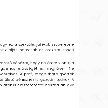
hogy ez a szexuális játékok szuperétele
nisz alját, nemcsak az erekciót teheti
ivezető vénákat, hogy ne áramoljon ki a
rgazmus erősségét is megnöveli. Ne
veszélyes. A profi, megbízható gyártók
kerületű péniszhez is igazodni tudnak. A
azok is előszeretettel használják, akik