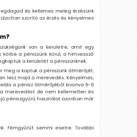
it megdagad és kellemes meleg érzésünk
úlzottan szorító az érzés és kényelmes
em?
 szükségünk van a kerületre, amit egy
k körbe a péniszünk körül, a hímvessző
egkaptuk a kerületét a péniszünknek.
már meg is kaptuk a péniszünk átmérőjét.
tlen lesz majd a merevedés. Kényelmes,
ideális a pénisz átmérőjéből kivonva 5-6
íti a merevedést de nem kellemetlen és
rőjű péniszgyűrű használat azonban már
unk. Fémgyűrűt semmi esetre. További