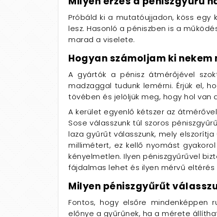
Milyen érzés a péniszgyűrű 
Próbáld ki a mutatóujjadon, köss egy 
lesz. Hasonló a péniszben is a működé
marad a viselete.
Hogyan számoljam ki nekem 
A gyártók a pénisz átmérőjével szokt
madzaggal tudunk lemérni. Érjük el, h
tövében és jelöljük meg, hogy hol van
A kerület egyenlő kétszer az átmérővel 
Sose válasszunk túl szoros péniszgyűr
laza gyűrűt válasszunk, mely elszorítja
millimétert, ez kellő nyomást gyakoro
kényelmetlen. Ilyen péniszgyűrűvel bi
fájdalmas lehet és ilyen mérvű eltérés
Milyen péniszgyűrűt válasszu
Fontos, hogy elsőre mindenképpen ru
előnye a gyűrűnek, ha a mérete állítha