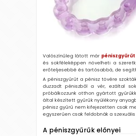
Valószínűleg látott már
péniszgyűrűt
és sokféleképpen növelheti a szeretke
erőteljesebbé és tartósabbá, de segíth
A péniszgyűrűt a pénisz tövére szokták
duzzadt péniszből a vér, ezáltal 
próbálkozzunk otthon gyártott gyűrűkk
által készített gyűrűk nyúlékony anyagb
pénisz gyűrű nem kifejezetten csak mer
egyszerűen csak feldobnák a szexuális 
A péniszgyűrűk előnyei