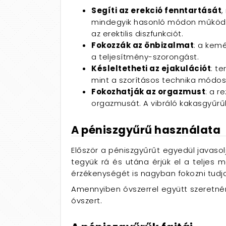
Segíti az erekció fenntartását
,
mindegyik hasonló módon működik,
az erektilis diszfunkciót.
Fokozzák az önbizalmat
: a kem
a teljesítmény-szorongást.
Késleltetheti az ejakulációt
: t
mint a szorításos technika módosí
Fokozhatják az orgazmust
: a r
orgazmusát. A vibráló kakasgyűrűk 
A péniszgyűrű használata
Először a péniszgyűrűt egyedül javasol
tegyük rá és utána érjük el a teljes 
érzékenységét is nagyban fokozni tudja
Amennyiben óvszerrel együtt szeretnénk
óvszert.