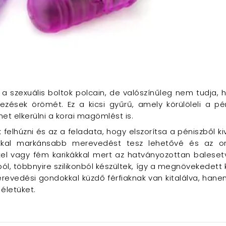
a szexuális boltok polcain, de valószínűleg nem tudja, 
zések örömét. Ez a kicsi gyűrű, amely körülöleli a pé
et elkerülni a korai magömlést is.
 felhúzni és az a feladata, hogy elszorítsa a péniszből k
sokkal markánsabb merevedést tesz lehetővé és az o
el vagy fém karikákkal mert az hatványozottan baleset
ól, többnyire szilikonból készültek, így a megnövekedett 
evedési gondokkal küzdő férfiaknak van kitalálva, hanem 
életüket.