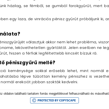
nk házilag, se fémből, se gumiból farokgyűrűt, mert 
en egy laza, de vinrációs pénisz gyűrűt próbáljunk ki, am
ználata?
s péniszgyűrűjét választjuk akkor nem lehet probléma, visz
oname, lekövethetetlen gyártóktól. Jelen esetben ne le
, hiszen a férfiak legféltettebb kincsét bízzuk rá.
lő péniszgyűrű mellé?
kció keménysége sokkal erősebb lehet, mint normál e
giahatásba lépve túlzottan kemény péniszhez is vezeth
normál erekciót jobban szokták kedvelni.
Az oldalon található tartalom forrás megjelöléssel felhasználható és másolható