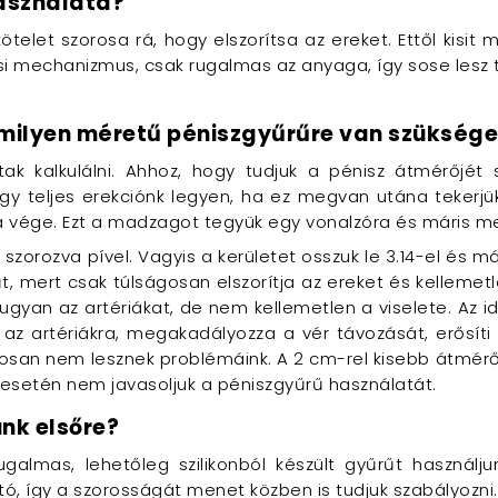
használata?
kötelet szorosa rá, hogy elszorítsa az ereket. Ettől kis
si mechanizmus, csak rugalmas az anyaga, így sose lesz t
milyen méretű péniszgyűrűre van szükség
ak kalkulálni. Ahhoz, hogy tudjuk a pénisz átmérőjét
ogy teljes erekciónk legyen, ha ez megvan utána tekerjü
 a vége. Ezt a madzagot tegyük egy vonalzóra és máris m
szorozva pível. Vagyis a kerületet osszuk le 3.14-el és 
űt, mert csak túlságosan elszorítja az ereket és kelleme
 ugyan az artériákat, de nem kellemetlen a viselete. Az 
l az artériákra, megakadályozza a vér távozását, erős
ztosan nem lesznek problémáink. A 2 cm-rel kisebb átmé
 esetén nem javasoljuk a péniszgyűrű használatát.
nk elsőre?
galmas, lehetőleg szilikonból készült gyűrűt használj
tó, így a szorosságát menet közben is tudjuk szabályozni.