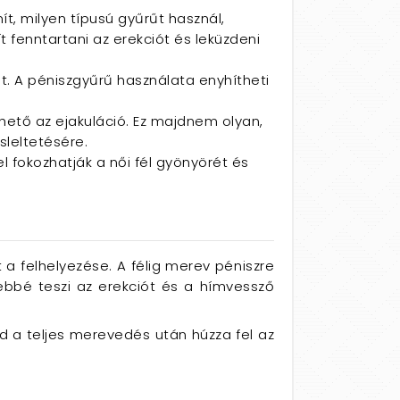
t, milyen típusú gyűrűt használ,
fenntartani az erekciót és leküzdeni
. A péniszgyűrű használata enyhítheti
hető az ejakuláció. Ez majdnem olyan,
sleltetésére.
l fokozhatják a női fél gyönyörét és
 a felhelyezése. A félig merev péniszre
sebbé teszi az erekciót és a hímvessző
jd a teljes merevedés után húzza fel az