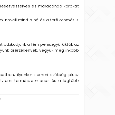
balesetveszélyes és maradandó károkat
i növeli mind a nő és a férfi örömét is
ont ódzkodjunk a fém péniszgyűrűktől, az
gyünk árérzékenyek, vegyük meg inkább
setben, ilyenkor semmi szükség plusz
et, ami természetellenes és a legtöbb
!