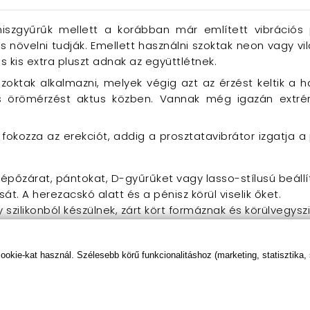
szgyűrűk mellett a korábban már említett vibrációs p
is növelni tudják. Emellett használni szoktak neon vagy vi
 kis extra pluszt adnak az együttlétnek.
szoktak alkalmazni, melyek végig azt az érzést keltik a 
es örömérzést aktus közben. Vannak még igazán extré
fokozza az erekciót, addig a prosztatavibrátor izgatja a
 tépőzárat, pántokat, D-gyűrűket vagy lasso-stílusú beál
sát. A herezacskó alatt és a pénisz körül viselik őket.
y szilikonból készülnek, zárt kört formáznak és körülvegys
ató, de mivel nem állítható, lehet, hogy nem olyan szoros,
űk tartalmaznak egy kis motort, amely rezgő érzést biztos
kie-kat használ. Szélesebb körű funkcionalitáshoz (marketing, statisztika,
lában azért viselik, hogy segítsék a nőt az intenzívebb o
 igényelhet.
 készült, szilárd gyűrűk nem kezdőknek szólnak. A pénisz 
: ha olyan merev gyűgyűt használ, amely túl kicsi a mer