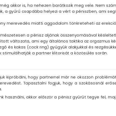
 még akkor is, ha nehezen barátkozik meg vele. Nem számí
 a gyűrű csapdába helyezi a vért a péniszben, ami segít 
ény merevedés miatti aggodalom tönkreteheti az erekciót
ermészetesen a pénisz aljának összenyomásával késleltet
tott változata, ami egy általános taktika az orgazmus ké
ezgő és kakas (cock ring) gyűgyűk alakjukkal és rezgésükke
stimulálhatják a partner klitorisát a közösülés során.
juk kipróbálni, hogy partnerrel már ne okozzon problémát
merevedést. Tapasztalni fogjuk, hogy a szokásosnál erő
.
 használni, akkor először a pénisz gyűrűt tegye fel, ma