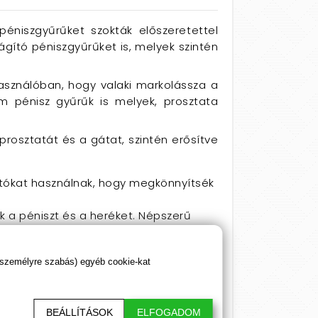
éniszgyűrűket szokták előszeretettel
lágító péniszgyűrűket is, melyek szintén
használóban, hogy valaki markolássza a
m pénisz gyűrűk is melyek, prosztata
 prosztatát és a gátat, szintén erősítve
lítókat használnak, hogy megkönnyítsék
zik a péniszt és a heréket. Népszerű
 mint azt a viselője szeretné.
ít viselőjének és partnerének. Egyes
 személyre szabás) egyéb cookie-kat
rgazmus elérésében. A csikló stimulálása
alján és a herezacskó mögött viselik
evedési képességéhez, az
BEÁLLÍTÁSOK
ELFOGADOM