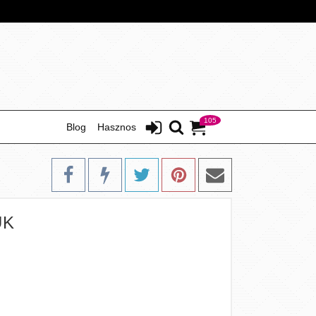
105
Blog
Hasznos
ŰK