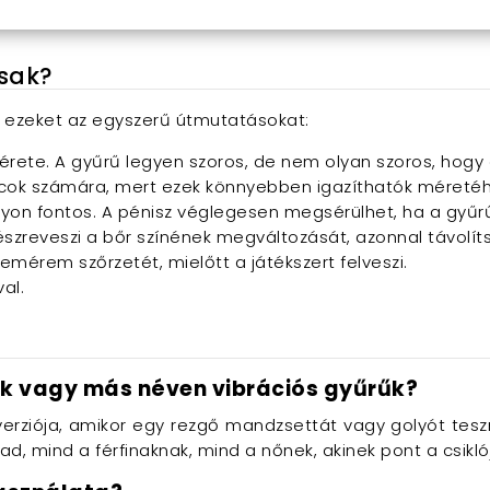
sak?
e ezeket az egyszerű útmutatásokat:
érete. A gyűrű legyen szoros, de nem olyan szoros, hogy 
újoncok számára, mert ezek könnyebben igazíthatók méretéh
agyon fontos. A pénisz véglegesen megsérülhet, ha a gyűrű
észreveszi a bőr színének megváltozását, azonnal távolíts
zemérem szőrzetét, mielőtt a játékszert felveszi.
al.
űk vagy más néven vibrációs gyűrűk?
verziója, amikor egy rezgő mandzsettát vagy golyót tesz
ad, mind a férfinaknak, mind a nőnek, akinek pont a csikló