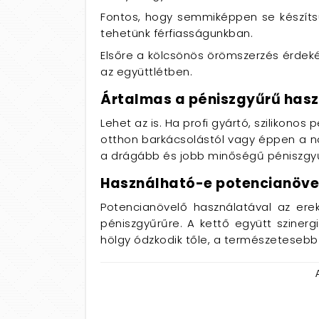
Fontos, hogy semmiképpen se készítsü
tehetünk férfiasságunkban.
Elsőre a kölcsönös örömszerzés érdekéb
az együttlétben.
Ártalmas a péniszgyűrű has
Lehet az is. Ha profi gyártó, szilikono
otthon barkácsolástól vagy éppen a n
a drágább és jobb minőségű péniszgyűrűt
Használható-e potencianöve
Potencianövelő használatával az ere
péniszgyűrűre. A kettő együtt sziner
hölgy ódzkodik tőle, a természetesebb 