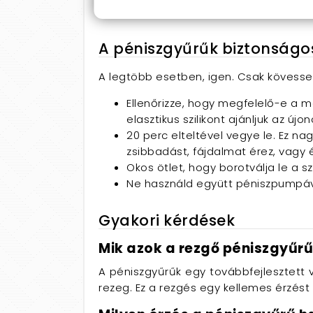
péniszkárosodást okozhat.
A péniszgyűrűk biztonságo
A legtöbb esetben, igen. Csak kövess
Ellenőrizze, hogy megfelelő-e a m
elasztikus szilikont ajánljuk az 
20 perc elteltével vegye le. Ez n
zsibbadást, fájdalmat érez, vagy 
Okos ötlet, hogy borotválja le a s
Ne használd együtt péniszpumpáv
Gyakori kérdések
Mik azok a rezgő péniszgyűr
A péniszgyűrűk egy továbbfejlesztett 
rezeg. Ez a rezgés egy kellemes érzést 