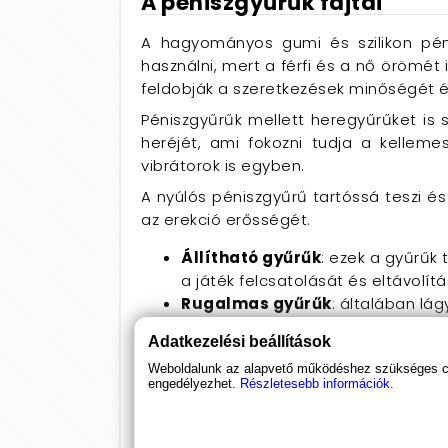
A péniszgyűrűk fajtái
A hagyományos gumi és szilikon péni
használni, mert a férfi és a nő örömét 
feldobják a szeretkezések minőségét és
Péniszgyűrűk mellett heregyűrűket is 
heréjét, ami fokozni tudja a kellem
vibrátorok is egyben.
A nyúlós péniszgyűrű tartóssá teszi és 
az erekció erősségét.
Állítható gyűrűk
: ezek a gyűrűk
a játék felcsatolását és eltávolítá
Rugalmas gyűrűk
: általában lág
választás, mert könnyen eltávolíth
Adatkezelési beállítások
Rezgő gyűrűk
: a rezgő farokgyűr
Weboldalunk az alapvető működéshez szükséges coo
férfiak imádják a rezgést, de álta
engedélyezhet.
Részletesebb információk.
rezgő gyűrűvel egy kis gyakorlatot
Szilárd gyűrűk
: fém vagy acélból
őket. Vigyázzon használatuk előtt