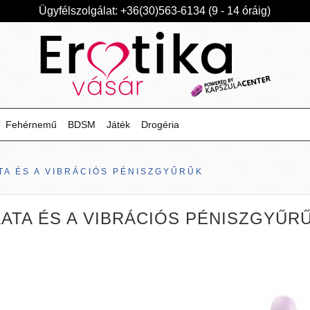
Ügyfélszolgálat: +36(30)563-6134 (9 - 14 óráig)
Fehérnemű
BDSM
Játék
Drogéria
A ÉS A VIBRÁCIÓS PÉNISZGYŰRŰK
ATA ÉS A VIBRÁCIÓS PÉNISZGYŰR