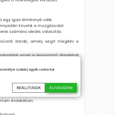
ta egy igazi élménnyé válik.
könnyedén követik a mozgásodat.
enki számára ideális választás.
lbűvölő darab, amely segít megélni a
apjaidat ezzel a lenyűgöző darabbal!
 személyre szabás) egyéb cookie-kat
ja a számára legmegfelelőbbet.
BEÁLLÍTÁSOK
ELFOGADOM
artam érdekében.
iztosít.