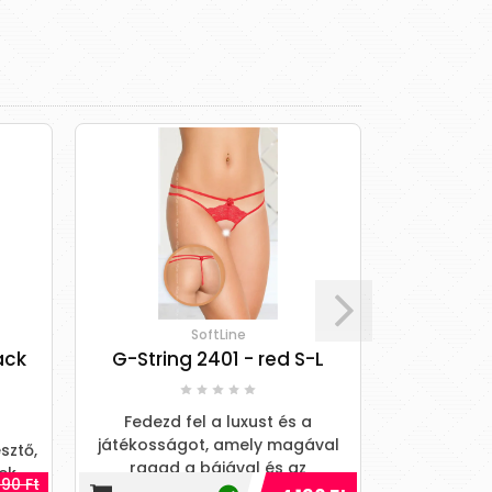
SoftLine
ack
G-String 2401 - red S-L
Ma
Fedezd fel a luxust és a
Fedezd fel a
játékosságot, amely magával
világát
sztő,
ragad a bájával és az
határ
ek
90 Ft
érzékiséggel!