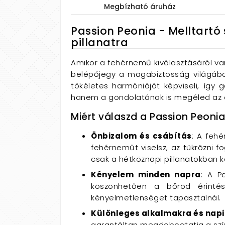
Megbízható áruház
Passion Peonia - Melltartó
pillanatra
Amikor a fehérnemű kiválasztásáról v
belépőjegy a magabiztosság világába.
tökéletes harmóniáját képviseli, így
hanem a gondolatának is megéled az 
Miért válaszd a Passion Peonia
Önbizalom és csábítás
: A feh
fehérneműt viselsz, az tükrözni f
csak a hétköznapi pillanatokban
Kényelem minden napra
: A P
köszönhetően a bőröd érintés
kényelmetlenséget tapasztalnál.
Különleges alkalmakra és napi 
garantáltan megdobogtatja a szív