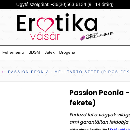
Ügyfélszolgálat: +36(30)563-6134 (9 - 14 óráig)
Fehérnemű
BDSM
Játék
Drogéria
Ű
PASSION PEONIA - MELLTARTÓ SZETT (PIROS-FEK
Passion Peonia - 
fekete)
Fedezd fel a vágyak világá
ami garantáltan feldobja 
Még nincs értékelés
|
Értékelés 