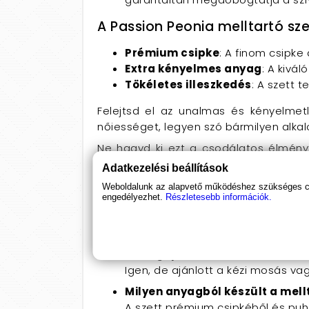
A Passion Peonia melltartó sze
Prémium csipke
: A finom csipke 
Extra kényelmes anyag
: A kivá
Tökéletes illeszkedés
: A szett 
Felejtsd el az unalmas és kényelmet
nőiességet, legyen szó bármilyen alkal
Ne hagyd ki ezt a csodálatos élmény
Párosítsd egy elegáns hálóinggel a tök
Adatkezelési beállítások
Gyakori kérdések (FAQ)
Weboldalunk az alapvető működéshez szükséges coo
engedélyezhet.
Részletesebb információk.
Milyen méretekben elérhető a m
A Passion Peonia melltartó szett
Mosógépben mosható?
Igen, de ajánlott a kézi mosás v
Milyen anyagból készült a mell
A szett prémium csipkéből és puha