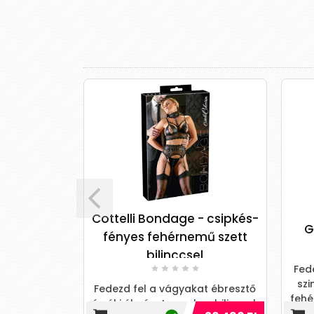
Cottelli Bondage - csipkés-
 thong S/M
G-
fényes fehérnemű szett
bilinccsel
Fede
szi
Fedezd fel a vágyakat ébresztő
fehé
érzéki élményt, amely a bilincsek