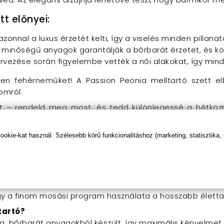
tt előnyei:
azonnal a luxus érzetét kelti, így a viselés minden pillana
ló minőségű anyagok garantálják a bőrbarát érzetet, és 
tervezése során figyelembe vették a női alakokat, így mind
len fehérneműket! A Passion Peonia melltartó szett e
omról.
t – rendeld meg most, és tedd különlegessé a hétközn
életes hatásért!
kie-kat használ. Szélesebb körű funkcionalitáshoz (marketing, statisztika,
elltartó szett?
 különböző méretekben kapható, hogy mindenki megtalál
agy a finom mosási program használata a hosszabb élett
tartó?
, bőrbarát anyagokból készült, így maximális kényelmet b