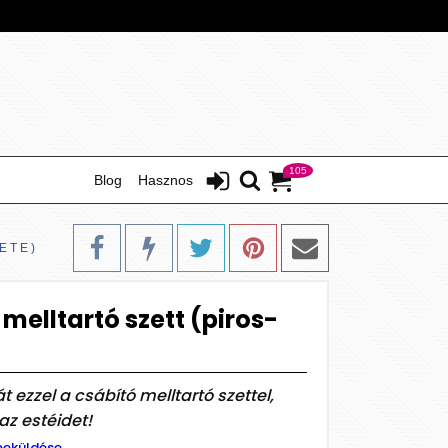
105
Blog
Hasznos
ETE)
melltartó szett (piros-
t ezzel a csábító melltartó szettel,
az estéidet!
beküldése