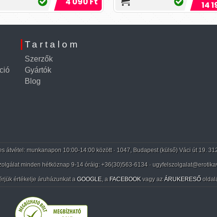
4 090 Ft
garantáltan levettéged
14 1
lábadról!
Tartalom
Szerzők
ció
Gyártók
Blog
 átvétel: munkanapon 10:00-14:00 között · 1047, Budapest (külső) Váci út 19. 31
zolgálat minden hétköznap 9-14 óráig:
+36(30)563-6134
· ugyfelszolgalat@erotika
érjük értékelje áruházunkat a
GOOGLE
, a
FACEBOOK
vagy az
ÁRUKERESŐ
oldal