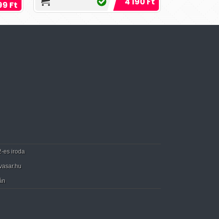
4 190 Ft
 a
99 Ft
2-es iroda
vasar.hu
án