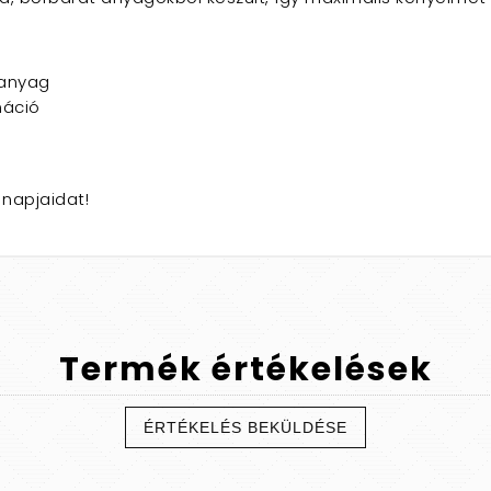
 anyag
náció
 napjaidat!
Termék
értékelések
ÉRTÉKELÉS BEKÜLDÉSE