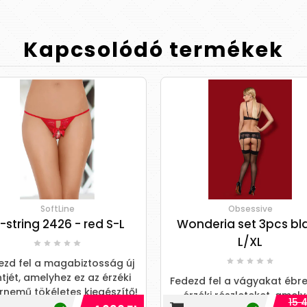
Kapcsolódó
termékek
SoftLine
Obsessive
string 2426 - red S-L
Wonderia set 3pcs bl
L/XL
zd fel a magabiztosság új
ntjét, amelyhez ez az érzéki
Fedezd fel a vágyakat ébre
rnemű tökéletes kiegészítő!
érzéki részleteket, amely
15 4