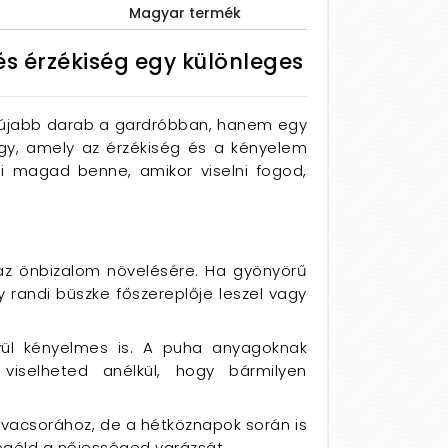
Magyar termék
és érzékiség egy különleges
y újabb darab a gardróbban, hanem egy
egy, amely az érzékiség és a kényelem
ni magad benne, amikor viselni fogod,
az önbizalom növelésére. Ha gyönyörű
y randi büszke főszereplője leszel vagy
vül kényelmes is. A puha anyagoknak
iselheted anélkül, hogy bármilyen
s vacsorához, de a hétköznapok során is
egéld a nőiességed varázsát.