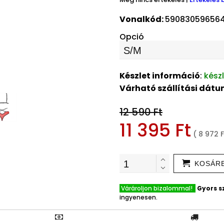
Vonalkód:
59083059656
Opció
Készlet információ
:
kész
Várható szállítási dát
12 590 Ft
11 395 Ft
( 8 972 
KOSÁR
Várároljon bizalommal!
Gyors sz
ingyenesen.