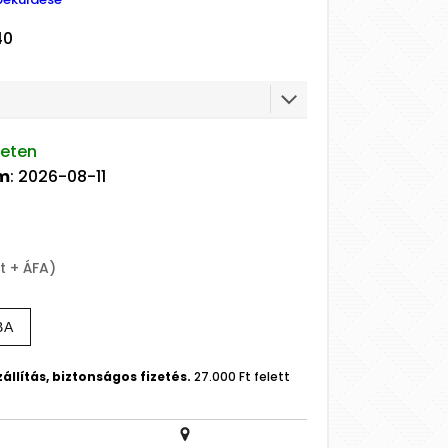
40
leten
um
: 2026-08-11
Ft + ÁFA)
BA
állítás, biztonságos fizetés.
27.000 Ft felett