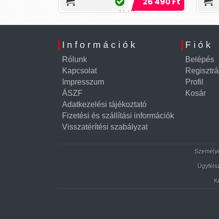
5 890 Ft
26 490 Ft
és a csipke játékosságával
csábít!
Információk
Fiók
Rólunk
Belépés
Kapcsolat
Regisztrá
Impresszum
Profil
ÁSZF
Kosár
Adatkezelési tájékoztató
Fizetési és szállítási információk
Visszatérítési szabályzat
Személyes
Ügyféls
K