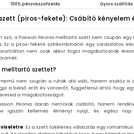
100% pénzvisszafizetés
Gyors szállítás
 szett (piros-fekete): Csábító kényelem 
an szó, a Passion Peonia melltartó szett nem csupán eg
 Ez a piros-fekete színkombináció egy varázslatos el
 garantáltan nem csak akkor fogsz magabiztosnak érez
örömét.
 melltartó szettet?
érnemű nem csupán a ruhák alá való, hanem eszköz is 
ogja a belső erőt és vonzerőt, függetlenül attól, hogy eg
 keresed a magabiztosságot.
assion Peonia darab nemcsak csábító, hanem rendkí
e igazán kellemes élményt nyújt, és egész nap v
viseletre
: Ez a szett tökéletes választás egy romantiku
ed. Az elegáns dizájnja lehetővé teszi, hogy bármikor m