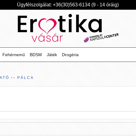
Ügyfélszolgálat: +36(30)563-6134 (9 - 14 óráig)
Fehérnemű
BDSM
Játék
Drogéria
GATÓ
PÁLCA