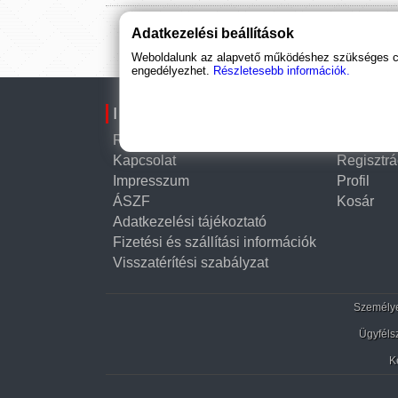
Adatkezelési beállítások
Weboldalunk az alapvető működéshez szükséges coo
engedélyezhet.
Részletesebb információk.
Információk
Fiók
Rólunk
Belépés
Kapcsolat
Regisztrá
Impresszum
Profil
ÁSZF
Kosár
Adatkezelési tájékoztató
Fizetési és szállítási információk
Visszatérítési szabályzat
Személyes
Ügyféls
K