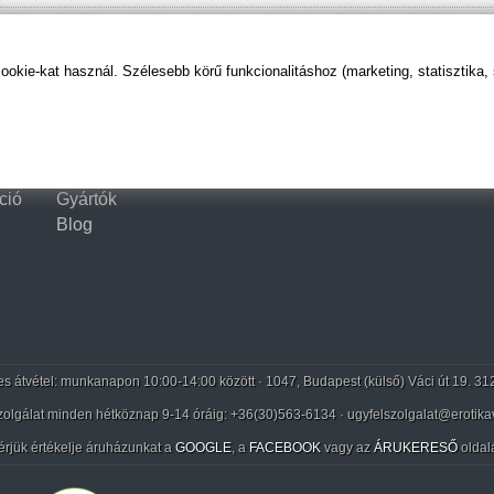
kie-kat használ. Szélesebb körű funkcionalitáshoz (marketing, statisztika,
Tartalom
Szerzők
ció
Gyártók
Blog
 átvétel: munkanapon 10:00-14:00 között · 1047, Budapest (külső) Váci út 19. 31
zolgálat minden hétköznap 9-14 óráig:
+36(30)563-6134
· ugyfelszolgalat@erotika
érjük értékelje áruházunkat a
GOOGLE
, a
FACEBOOK
vagy az
ÁRUKERESŐ
oldal