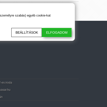
 személyre szabás) egyéb cookie-kat
BEÁLLÍTÁSOK
ELFOGADOM
2-es iroda
vasar.hu
án