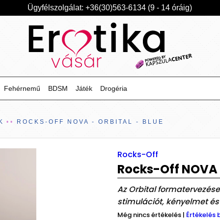
Ügyfélszolgálat: +36(30)563-6134 (9 - 14 óráig)
Fehérnemű
BDSM
Játék
Drogéria
K
ROCKS-OFF NOVA - ORBITAL - BLUE
Rocks-Off
Rocks-Off NOVA -
Az Orbital formatervezése 
stimulációt, kényelmet és k
Még nincs értékelés
|
Értékelés 