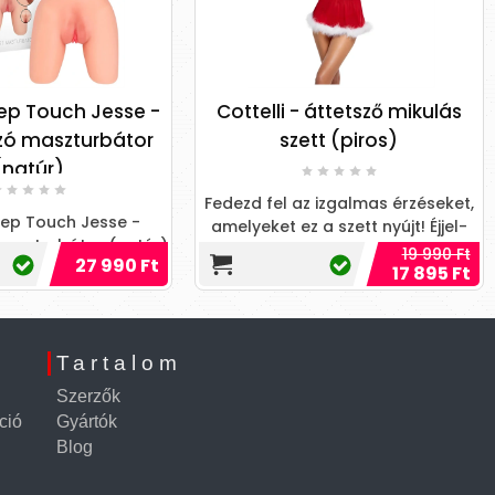
ottelli - áttetsző mikulás
Kink Royal gown/long 
szett (piros)
Elegancia és titokzato
találkozása, ami min
ezd fel az izgalmas érzéseket,
pillanatot felejthetetl
lyeket ez a szett nyújt! Éjjel-
varázsol!
ppal garantáltan felkelted a
19 990 Ft
23 
17 895 Ft
figyelmet!
Tartalom
Szerzők
ció
Gyártók
Blog