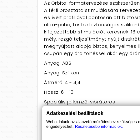
Az Orbital formatervezése szakszerűen b
A férfi prosztata stimulálására terveze
és ívelt profiljával pontosan ott biztos
ultra-puha, testre biztonságos szilikon
kifejezettebb stimulációt keresnek. 16 e
mély, rezgő teljesítményt nyújt diszkr
megnyújtott alapja biztos, kényelmes 
csupán egy óra töltéssel akár egy órány
Anyag: ABS
Anyag: Szilikon
Átmérő: 4 - 4,4
Hossz: 6 - 10
Speciális jellemző: vibrátoros
Speciális jellemző: vizálló
Adatkezelési beállítások
Szín: Kék
Weboldalunk az alapvető működéshez szükséges coo
engedélyezhet.
Részletesebb információk.
Elem: Újratölthető