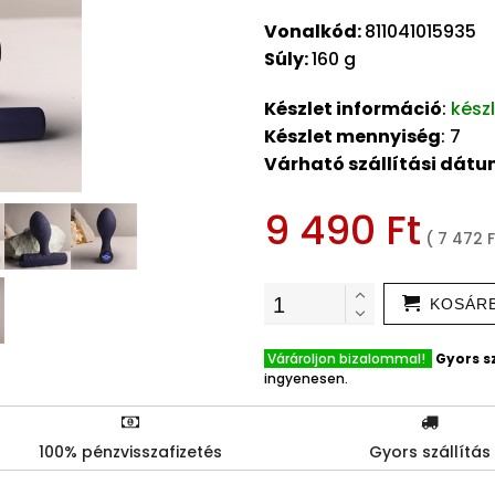
Vonalkód:
811041015935
Súly:
160 g
Készlet információ
:
kész
Készlet mennyiség
: 7
Várható szállítási dát
9 490 Ft
( 7 472 F
KOSÁR
Várároljon bizalommal!
Gyors sz
ingyenesen.
100% pénzvisszafizetés
Gyors szállítás