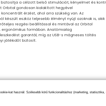
iztosítja a célzott belső stimulációt, kényelmet és kontro
tt Orbital gondosan kialakított hegyével
ít koncentrált érzést, ahol arra szükség van. Az
ból készült eszköz teljesebb élményt nyújt azoknak is, aki
rőteljes rezgési beállítással és mintával az Orbital
ét, ergonómikus formában. Anatómiailag
illeszkedést garantál, míg az USB-s mágneses töltés
i játékidőt biztosít.
kie-kat használ. Szélesebb körű funkcionalitáshoz (marketing, statisztika,