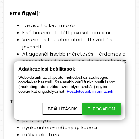
Erre figyelj:
Javasolt a kézi mosás
Első használat előtt javasolt kimosni
Vízszintes felületen kiterített szárítás
javasolt
Átlagosnál kisebb méretezés - érdemes a
nagyobbat választani, ha két méret között
vagy
Adatkezelési beállítások
A csomag csak a ruhát tartalmazza, a
Weboldalunk az alapvető működéshez szükséges
tangát (cikkszám: 23223311110) nem
cookie-kat használ. Szélesebb körű funkcionalitáshoz
(marketing, statisztika, személyre szabás) egyéb
cookie-kat engedélyezhet.
Részletesebb információk.
Tulajdonságok:
BEÁLLÍTÁSOK
ELFOGADOM
magas minőség
puha anyag
nyakpántos - műanyag kapocs
mély dekoltázs