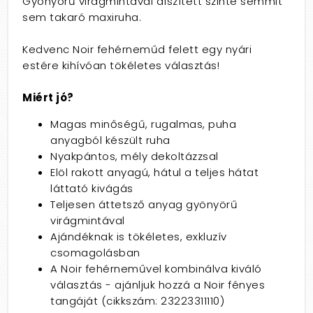
Gyönyörű virágmintával díszített szinte semmit
sem takaró maxiruha.
Kedvenc Noir fehérneműd felett egy nyári
estére kihívóan tökéletes választás!
Miért jó?
Magas minőségű, rugalmas, puha
anyagból készült ruha
Nyakpántos, mély dekoltázzsal
Elöl rakott anyagú, hátul a teljes hátat
láttató kivágás
Teljesen áttetsző anyag gyönyörű
virágmintával
Ajándéknak is tökéletes, exkluzív
csomagolásban
A Noir fehérneművel kombinálva kiváló
választás - ajánljuk hozzá a Noir fényes
tangáját (cikkszám: 23223311110)