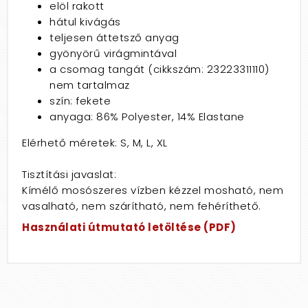
elöl rakott
hátul kivágás
teljesen áttetsző anyag
gyönyörű virágmintával
a csomag tangát (cikkszám: 23223311110)
nem tartalmaz
szín: fekete
anyaga: 86% Polyester, 14% Elastane
Elérhető méretek: S, M, L, XL
Tisztítási javaslat:
Kímélő mosószeres vízben kézzel mosható, nem
vasalható, nem szárítható, nem fehéríthető.
Használati útmutató letöltése (PDF)