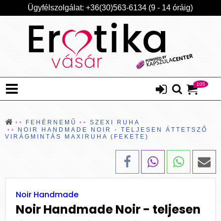
Ügyfélszolgálat: +36(30)563-6134 (9 - 14 óráig)
105
FEHÉRNEMŰ
SZEXI RUHA
NOIR HANDMADE NOIR - TELJESEN ÁTTETSZŐ
VIRÁGMINTÁS MAXIRUHA (FEKETE)
Noir Handmade
Noir Handmade Noir - teljesen