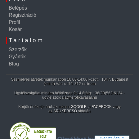
Belépés
Regisztráció
Profil
Kosár
Tartalom
Szerzők
Gyártók
Blog
Személyes átvétel: munkanapon 10:00-14:00 között · 1047, Budapest
(külső) Váci út 19. 312-es iroda
Ügyfélszolgálat minden hétköznap 9-14 óráig:
+36(30)563-6134
·
ugyfelszolgalat@erotikavasar.hu
Kérjük értékelje áruházunkat a
GOOGLE
, a
FACEBOOK
vagy
az
ÁRUKERESŐ
oldalán