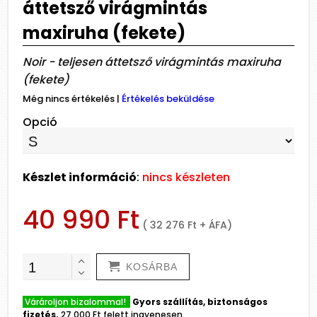
áttetsző virágmintás
maxiruha (fekete)
Noir - teljesen áttetsző virágmintás maxiruha
(fekete)
Még nincs értékelés
|
Értékelés beküldése
Opció
Készlet információ
:
nincs készleten
40 990 Ft
( 32 276 Ft + ÁFA)
KOSÁRBA
Várároljon bizalommal!
Gyors szállítás, biztonságos
fizetés.
27.000 Ft felett ingyenesen.