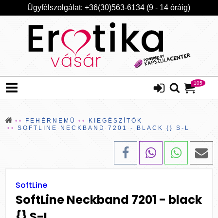
Ügyfélszolgálat: +36(30)563-6134 (9 - 14 óráig)
105
FEHÉRNEMŰ
KIEGÉSZÍTŐK
SOFTLINE NECKBAND 7201 - BLACK {} S-L
SoftLine
SoftLine Neckband 7201 - black
{} S-L