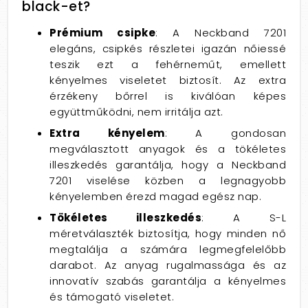
black-et?
Prémium csipke
: A Neckband 7201
elegáns, csipkés részletei igazán nőiessé
teszik ezt a fehérneműt, emellett
kényelmes viseletet biztosít. Az extra
érzékeny bőrrel is kiválóan képes
együttműködni, nem irritálja azt.
Extra kényelem
: A gondosan
megválasztott anyagok és a tökéletes
illeszkedés garantálja, hogy a Neckband
7201 viselése közben a legnagyobb
kényelemben érezd magad egész nap.
Tökéletes illeszkedés
: A S-L
méretválaszték biztosítja, hogy minden nő
megtalálja a számára legmegfelelőbb
darabot. Az anyag rugalmassága és az
innovatív szabás garantálja a kényelmes
és támogató viseletet.