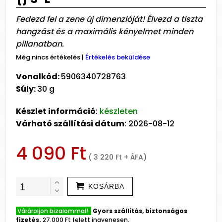
Fedezd fel a zene új dimenzióját! Élvezd a tiszta
hangzást és a maximális kényelmet minden
pillanatban.
Még nincs értékelés
|
Értékelés beküldése
Vonalkód:
5906340728763
Súly:
30 g
Készlet információ
:
készleten
Várható szállítási dátum
: 2026-08-12
4 090 Ft
( 3 220 Ft + ÁFA)
KOSÁRBA
Várároljon bizalommal!
Gyors szállítás, biztonságos
fizetés.
27.000 Ft felett ingyenesen.