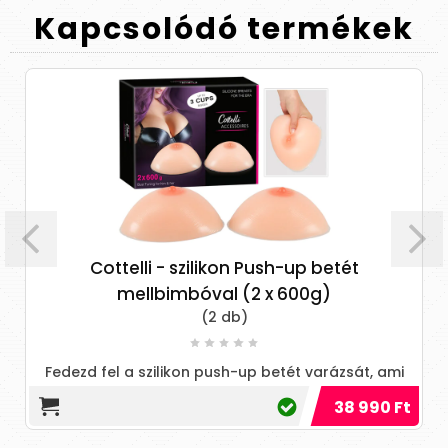
Kapcsolódó
termékek
Cottelli - szilikon Push-up betét
mellbimbóval (2 x 600g)
(2 db)
F
n
Fedezd fel a szilikon push-up betét varázsát, ami
nőiesebbé teszi az alakod, és magabiztosságot ad!
38 990 Ft