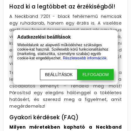
Hozd ki a legtöbbet az érzékiségből!
A Neckband 7201 - black fehérnemű nemcsak
egy ruhadarab, hanem egy érzés is. A viselése
alatt úgy fogod érezni magad, mint aki egy luxus
világ része. Alkalmazd ezt a darabot randira,
Adatkezelési beállítások
különleges rendezvényekre, vagy akár az otthoni
Weboldalunk az alapvető működéshez szükséges
estékre is! Érezd, ahogy a bájod és a vonzerőd
cookie-kat használ. Szélesebb körű funkcionalitáshoz
(marketing, statisztika, személyre szabás) egyéb
megnő, amikor ezt a csodálatos fehérneműt
cookie-kat engedélyezhet.
Részletesebb információk.
viseled.
Tedd különlegessé a hétköznapokat ezzel a
BEÁLLÍTÁSOK
ELFOGADOM
lenyűgöző darabbal! Ne hagyd ki ezt a
csodálatos élményt – rendeld meg most!
Párosítsd egy elegáns hálóinggel a tökéletes
hatásért, és szerezd meg a figyelmet, amit
megérdemelsz!
Gyakori kérdések (FAQ)
Milyen méretekben kapható a Neckband