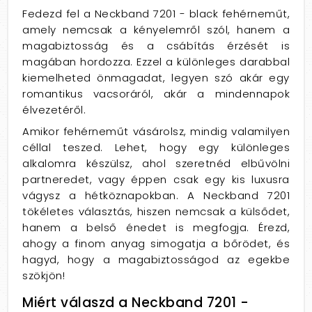
Fedezd fel a Neckband 7201 - black fehérneműt,
amely nemcsak a kényelemről szól, hanem a
magabiztosság és a csábítás érzését is
magában hordozza. Ezzel a különleges darabbal
kiemelheted önmagadat, legyen szó akár egy
romantikus vacsoráról, akár a mindennapok
élvezetéről.
Amikor fehérneműt vásárolsz, mindig valamilyen
céllal teszed. Lehet, hogy egy különleges
alkalomra készülsz, ahol szeretnéd elbűvölni
partneredet, vagy éppen csak egy kis luxusra
vágysz a hétköznapokban. A Neckband 7201
tökéletes választás, hiszen nemcsak a külsődet,
hanem a belső énedet is megfogja. Érezd,
ahogy a finom anyag simogatja a bőrödet, és
hagyd, hogy a magabiztosságod az egekbe
szökjön!
Miért válaszd a Neckband 7201 -