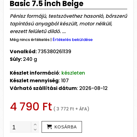
Basic 7.5 inch Beige
Pénisz formájú, testszövethez hasonló, bőrszerű
tapintású anyagból készült, motor nélküli,
erezett felületű dildó. ...
Még nincs értékelés
|
Értékelés beküldése
Vonalkód:
735380261139
Súly:
240 g
Készlet információ
:
készleten
Készlet mennyiség
: 107
Várható szállítási dátum
: 2026-08-12
4 790 Ft
( 3 772 Ft + ÁFA)
KOSÁRBA