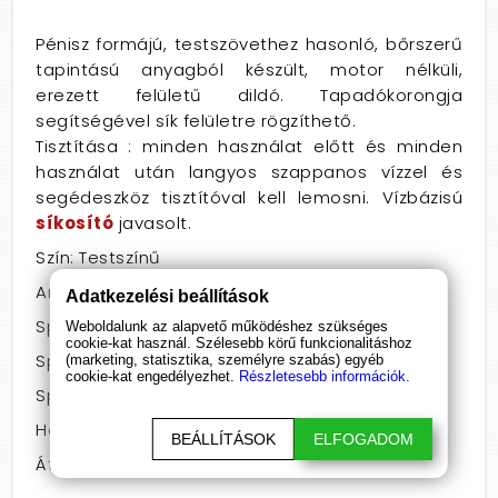
Pénisz formájú, testszövethez hasonló, bőrszerű
tapintású anyagból készült, motor nélküli,
erezett felületű dildó. Tapadókorongja
segítségével sík felületre rögzíthető.
Tisztítása : minden használat előtt és minden
használat után langyos szappanos vízzel és
segédeszköz tisztítóval kell lemosni. Vízbázisú
síkosító
javasolt.
Szín: Testszínű
Anyag: PVC
Adatkezelési beállítások
Speciális jellemző: herés
Weboldalunk az alapvető működéshez szükséges
cookie-kat használ. Szélesebb körű funkcionalitáshoz
Speciális jellemző: letapasztható
(marketing, statisztika, személyre szabás) egyéb
cookie-kat engedélyezhet.
Részletesebb információk.
Speciális jellemző: vízálló
Hossz: 16 - 20
BEÁLLÍTÁSOK
ELFOGADOM
Átmérő: 3,5 - 3,9