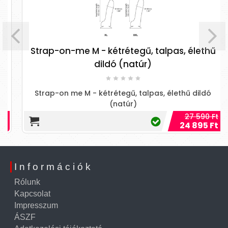
Strap-on-me M - kétrétegű, talpas, élethű
dildó (natúr)
Strap-on me M - kétrétegű, talpas, élethű dildó
(natúr)
27 590 Ft
24 895 Ft
Információk
Rólunk
Kapcsolat
Impresszum
ÁSZF