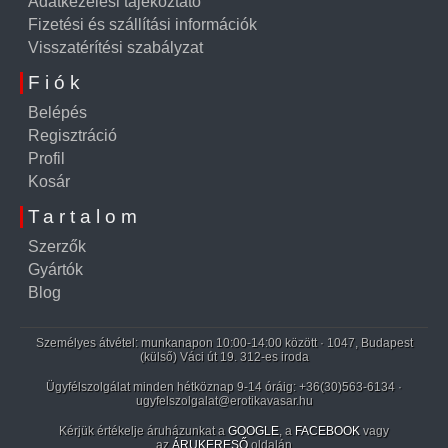
Adatkezelési tájékoztató
Fizetési és szállítási információk
Visszatérítési szabályzat
Fiók
Belépés
Regisztráció
Profil
Kosár
Tartalom
Szerzők
Gyártók
Blog
Személyes átvétel: munkanapon 10:00-14:00 között · 1047, Budapest
(külső) Váci út 19. 312-es iroda
Ügyfélszolgálat minden hétköznap 9-14 óráig:
+36(30)563-6134
·
ugyfelszolgalat@erotikavasar.hu
Kérjük értékelje áruházunkat a
GOOGLE
, a
FACEBOOK
vagy
az
ÁRUKERESŐ
oldalán