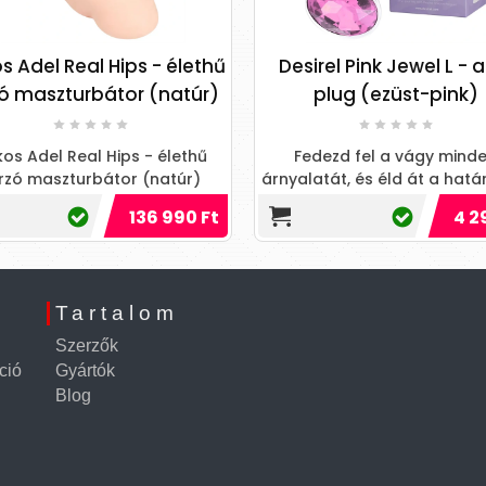
s Adel Real Hips - élethű
Desirel Pink Jewel L - 
zó maszturbátor (natúr)
plug (ezüst-pink)
os Adel Real Hips - élethű
Fedezd fel a vágy mind
rzó maszturbátor (natúr)
árnyalatát, és éld át a hatá
izgalmat ezzel a varázsla
136 990 Ft
4 2
kiegészítővel!
Tartalom
Szerzők
ció
Gyártók
Blog