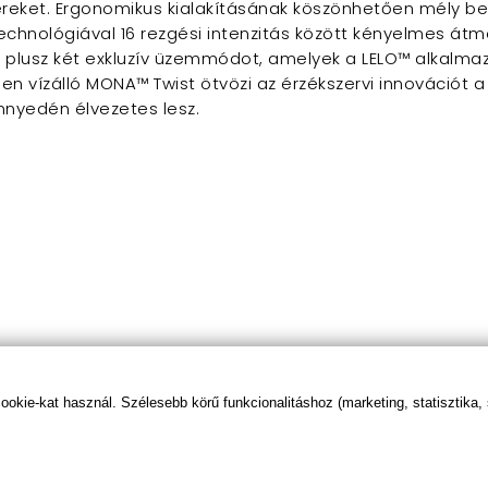
ereket. Ergonomikus kialakításának köszönhetően mély bel
technológiával 16 rezgési intenzitás között kényelmes átm
 plusz két exkluzív üzemmódot, amelyek a LELO™ alkalmazá
esen vízálló MONA™ Twist ötvözi az érzékszervi innovációt 
nyedén élvezetes lesz.
kie-kat használ. Szélesebb körű funkcionalitáshoz (marketing, statisztika,