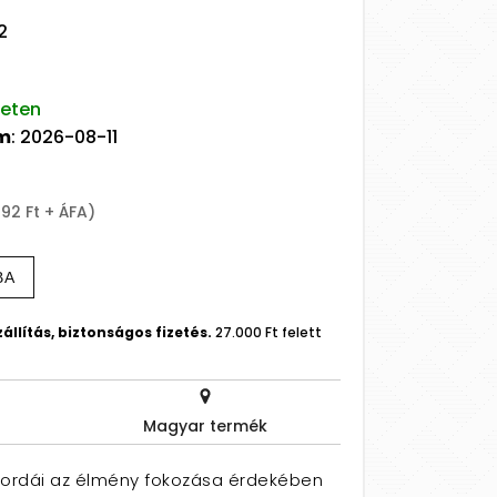
2
leten
um
: 2026-08-11
992 Ft + ÁFA)
BA
állítás, biztonságos fizetés.
27.000 Ft felett
Magyar termék
 bordái az élmény fokozása érdekében