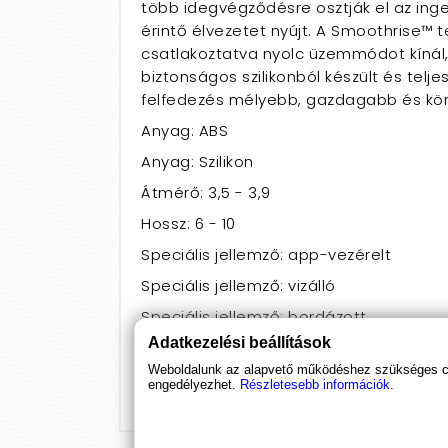
több idegvégződésre osztják el az ing
érintő élvezetet nyújt. A Smoothrise™ 
csatlakoztatva nyolc üzemmódot kínál,
biztonságos szilikonból készült és telj
felfedezés mélyebb, gazdagabb és kön
Anyag: ABS
Anyag: Szilikon
Átmérő: 3,5 - 3,9
Hossz: 6 - 10
Speciális jellemző: app-vezérelt
Speciális jellemző: vizálló
Speciális jellemző: bordázott
Adatkezelési beállítások
Szín: Lila
Weboldalunk az alapvető működéshez szükséges coo
Elem: Újratölthető
engedélyezhet.
Részletesebb információk.