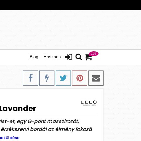
105
Blog
Hasznos
 Lavander
t-et, egy G-pont masszírozót,
érzékszervi bordái az élmény fokozá
beküldése