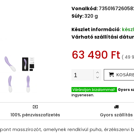
Vonalkód:
735016726058
Súly:
320 g
Készlet információ
:
kész
Várható szállítási dát
63 490 Ft
( 49 
KOSÁR
Várároljon bizalommal!
Gyors sz
ingyenesen.
100% pénzvisszafizetés
Gyors szállítás
pont masszírozót, amelynek rendkívül puha, érzékszervi