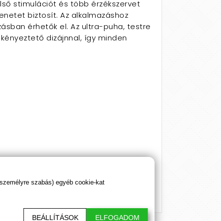
ső stimulációt és több érzékszervet
enetet biztosít. Az alkalmazáshoz
sban érhetők el. Az ultra-puha, testre
a kényeztető dizájnnal, így minden
 személyre szabás) egyéb cookie-kat
BEÁLLÍTÁSOK
ELFOGADOM