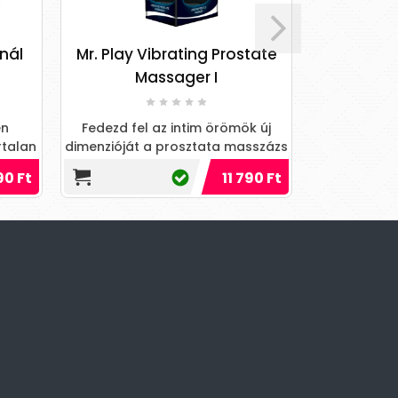
anál
Mr. Play Vibrating Prostate
Sunfo - fé
Massager I
kő
en
Fedezd fel az intim örömök új
Fedezd fel 
rtalan
dimenzióját a prosztata masszázs
élményeket
tos
varázsával!
keltő ki
90 Ft
11 790 Ft
dimenz