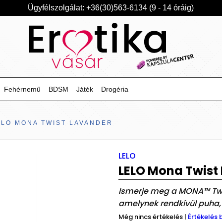
Ügyfélszolgálat: +36(30)563-6134 (9 - 14 óráig)
Fehérnemű
BDSM
Játék
Drogéria
ELO MONA TWIST LAVANDER
LELO
LELO Mona Twist
Ismerje meg a MONA™ Twis
amelynek rendkívül puha, 
Még nincs értékelés
|
Értékelés 