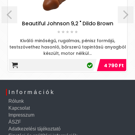
Beautiful Johnson 9,2 " Dildo Brown
Kiváló minőségű, rugalmas, pénisz formájú,
testszövethez hasonló, bőrszerű tapintású anyagból
r
készült, motor nélkül...
4 790 Ft
Információk
Rólunk
Kapcsolat
Impresszum
ÁSZF
Adatkezelési tájékoztató