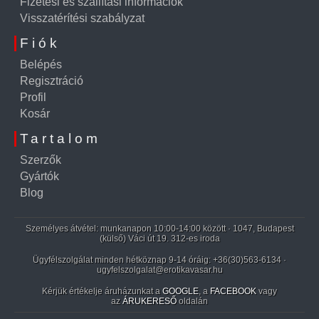
Fizetési és szállítási információk
Visszatérítési szabályzat
Fiók
Belépés
Regisztráció
Profil
Kosár
Tartalom
Szerzők
Gyártók
Blog
Személyes átvétel: munkanapon 10:00-14:00 között · 1047, Budapest
(külső) Váci út 19. 312-es iroda
Ügyfélszolgálat minden hétköznap 9-14 óráig:
+36(30)563-6134
·
ugyfelszolgalat@erotikavasar.hu
Kérjük értékelje áruházunkat a
GOOGLE
, a
FACEBOOK
vagy
az
ÁRUKERESŐ
oldalán