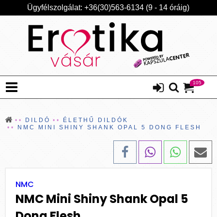
Ügyfélszolgálat: +36(30)563-6134 (9 - 14 óráig)
105
DILDÓ
ÉLETHŰ DILDÓK
NMC MINI SHINY SHANK OPAL 5 DONG FLESH
NMC
NMC Mini Shiny Shank Opal 5
Dong Flesh