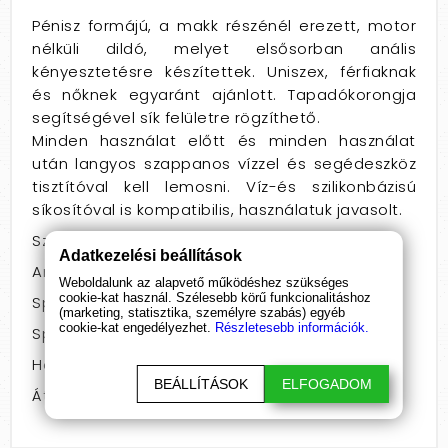
Pénisz formájú, a makk részénél erezett, motor
nélküli dildó, melyet elsősorban anális
kényesztetésre készítettek. Uniszex, férfiaknak
és nőknek egyaránt ajánlott. Tapadókorongja
segítségével sík felületre rögzíthető.
Minden használat előtt és minden használat
után langyos szappanos vízzel és segédeszköz
tisztítóval kell lemosni. Víz-és szilikonbázisú
síkosítóval is kompatibilis, használatuk javasolt.
Szín: Testszínű
Adatkezelési beállítások
Anyag: PVC
Weboldalunk az alapvető működéshez szükséges
cookie-kat használ. Szélesebb körű funkcionalitáshoz
Speciális jellemző: letapasztható
(marketing, statisztika, személyre szabás) egyéb
cookie-kat engedélyezhet.
Részletesebb információk.
Speciális jellemző: vízálló
Hossz: 11 - 15
BEÁLLÍTÁSOK
ELFOGADOM
Átmérő: 3 - 3,4