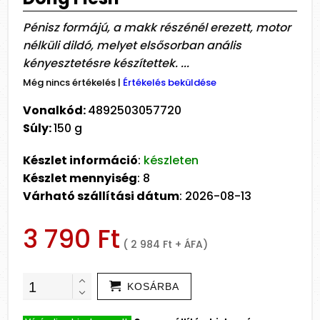
Pénisz formájú, a makk részénél erezett, motor
nélküli dildó, melyet elsősorban anális
kényesztetésre készítettek. ...
Még nincs értékelés
|
Értékelés beküldése
Vonalkód:
4892503057720
Súly:
150 g
Készlet információ
:
készleten
Készlet mennyiség
: 8
Várható szállítási dátum
: 2026-08-13
3 790 Ft
( 2 984 Ft + ÁFA)
KOSÁRBA