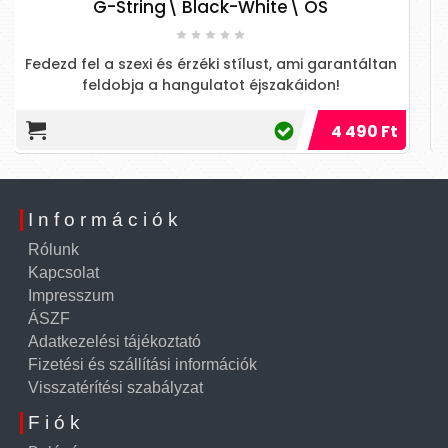
 Black-White\ OS
Fedezd fel az érzékisége
érzéki stílust, ami garantáltan
láncok titokzatos játék
ngulatot éjszakáidon!
4 490 Ft
Információk
Rólunk
Kapcsolat
Impresszum
ÁSZF
Adatkezelési tájékoztató
Fizetési és szállítási információk
Visszatérítési szabályzat
Fiók