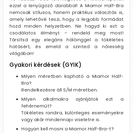
ezzel a lenyűgöző darabbal! A Miamor Half-Bra
nemcsak stílusos, hanem praktikus választás is,
amely lehetővé teszi, hogy a legjobb formádat
hozd minden helyzetben. Ne hagyd ki ezt a
csodálatos élményt – rendeld meg most!
Társítsd egy elegáns hálóinggel a tökéletes
hatásért, és emeld a szinted a nőiesség
világában!
Gyakori kérdések (GYIK)
Milyen méretben kapható a Miamor Half-
Bra?
Rendelkezésre áll S/M méretben.
Milyen alkalmakra ajánljátok ezt a
fehérneműt?
Tökéletes randira, különleges eseményekre
vagy akár mindennapi viseletre is.
Hogyan kell mosni a Miamor Half-Bra-t?