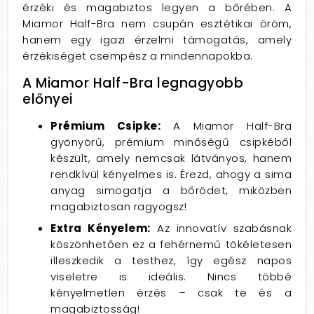
érzéki és magabiztos legyen a bőrében. A
Miamor Half-Bra nem csupán esztétikai öröm,
hanem egy igazi érzelmi támogatás, amely
érzékiséget csempész a mindennapokba.
A Miamor Half-Bra legnagyobb
előnyei
Prémium Csipke:
A Miamor Half-Bra
gyönyörű, prémium minőségű csipkéből
készült, amely nemcsak látványos, hanem
rendkívül kényelmes is. Érezd, ahogy a sima
anyag simogatja a bőrödet, miközben
magabiztosan ragyogsz!
Extra Kényelem:
Az innovatív szabásnak
köszönhetően ez a fehérnemű tökéletesen
illeszkedik a testhez, így egész napos
viseletre is ideális. Nincs többé
kényelmetlen érzés – csak te és a
magabiztosság!