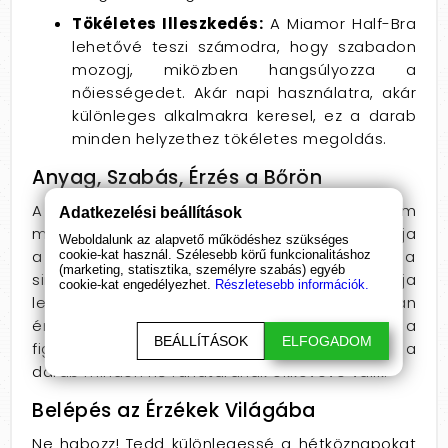
Tökéletes Illeszkedés:
A Miamor Half-Bra
lehetővé teszi számodra, hogy szabadon
mozogj, miközben hangsúlyozza a
nőiességedet. Akár napi használatra, akár
különleges alkalmakra keresel, ez a darab
minden helyzethez tökéletes megoldás.
Anyag, Szabás, Érzés a Bőrön
A Miamor Half-Bra anyaghasználata prémium
Adatkezelési beállítások
minőségű, légáteresztő textil, amely garantálja
Weboldalunk az alapvető működéshez szükséges
a maximális kényelmet. A finom csipke és a
cookie-kat használ. Szélesebb körű funkcionalitáshoz
(marketing, statisztika, személyre szabás) egyéb
sima, pamut anyag tökéletes kombinációja
cookie-kat engedélyezhet.
Részletesebb információk.
lehetővé teszi, hogy egész nap magabiztosan
érezd magad. Az elegáns kialakítás és a
BEÁLLÍTÁSOK
ELFOGADOM
figyelemfelkeltő részletek garantálják, hogy ez a
darab minden nő ruhatárának ékkövévé válik.
Belépés az Érzékek Világába
Ne habozz! Tedd különlegessé a hétköznapokat