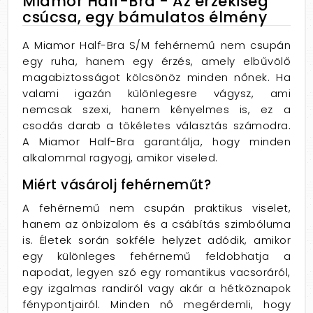
Miamor Half-Bra - Az érzékiség
csúcsa, egy bámulatos élmény
A Miamor Half-Bra S/M fehérnemű nem csupán
egy ruha, hanem egy érzés, amely elbűvölő
magabiztosságot kölcsönöz minden nőnek. Ha
valami igazán különlegesre vágysz, ami
nemcsak szexi, hanem kényelmes is, ez a
csodás darab a tökéletes választás számodra.
A Miamor Half-Bra garantálja, hogy minden
alkalommal ragyogj, amikor viseled.
Miért vásárolj fehérneműt?
A fehérnemű nem csupán praktikus viselet,
hanem az önbizalom és a csábítás szimbóluma
is. Életek során sokféle helyzet adódik, amikor
egy különleges fehérnemű feldobhatja a
napodat, legyen szó egy romantikus vacsoráról,
egy izgalmas randiról vagy akár a hétköznapok
fénypontjairól. Minden nő megérdemli, hogy