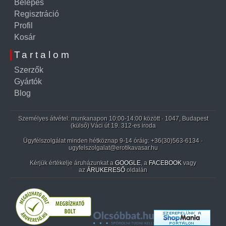
Belépés
Regisztráció
Profil
Kosár
Tartalom
Szerzők
Gyártók
Blog
Személyes átvétel: munkanapon 10:00-14:00 között · 1047, Budapest
(külső) Váci út 19. 312-es iroda
Ügyfélszolgálat minden hétköznap 9-14 óráig:
+36(30)563-6134
·
ugyfelszolgalat@erotikavasar.hu
Kérjük értékelje áruházunkat a
GOOGLE
, a
FACEBOOK
vagy
az
ÁRUKERESŐ
oldalán