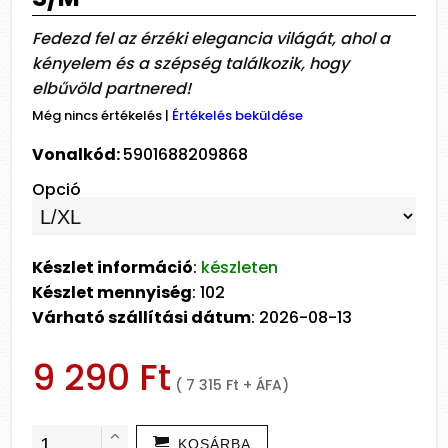
Fedezd fel az érzéki elegancia világát, ahol a
kényelem és a szépség találkozik, hogy
elbűvöld partnered!
Még nincs értékelés
|
Értékelés beküldése
Vonalkód:
5901688209868
Opció
Készlet információ
:
készleten
Készlet mennyiség
: 102
Várható szállítási dátum
: 2026-08-13
9 290 Ft
( 7 315 Ft + ÁFA)
KOSÁRBA