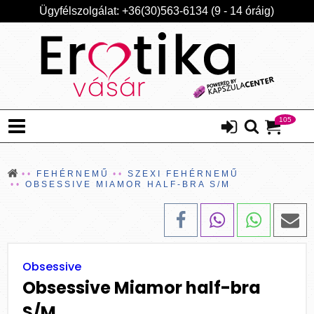
Ügyfélszolgálat: +36(30)563-6134 (9 - 14 óráig)
105
FEHÉRNEMŰ
SZEXI FEHÉRNEMŰ
OBSESSIVE MIAMOR HALF-BRA S/M
Obsessive
Obsessive Miamor half-bra
S/M