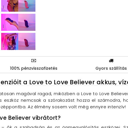
100% pénzvisszafizetés
Gyors szállítás
nzióit a Love to Love Believer akkus, víz
atosan magával ragad, miközben a Love to Love Believer 
s eszköz nemcsak a szórakozást hozza el számodra, ha
középpontba. Az élmény sosem volt még ennyire intenzív!
ve Believer vibrátort?
k – ők a szabadság és az önmegvalósítás eszközei. 