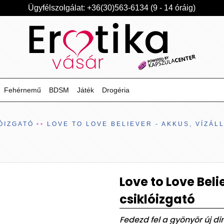
Ügyfélszolgálat: +36(30)563-6134 (9 - 14 óráig)
Fehérnemű
BDSM
Játék
Drogéria
ÓIZGATÓ
LOVE TO LOVE BELIEVER - AKKUS, VÍZÁL
Love to Love Beli
csiklóizgató
Fedezd fel a gyönyör új dim