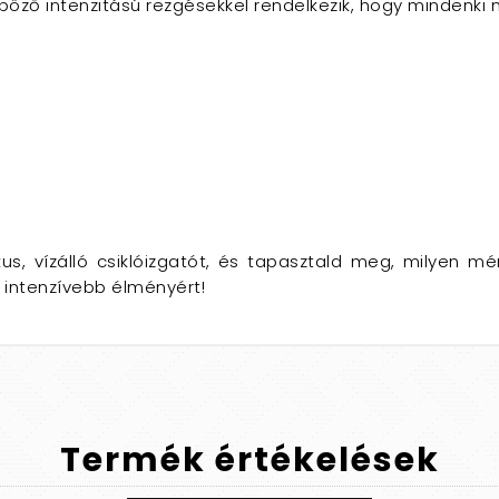
nböző intenzitású rezgésekkel rendelkezik, hogy mindenki
kus, vízálló csiklóizgatót, és tapasztald meg, milyen m
g intenzívebb élményért!
Termék
értékelések