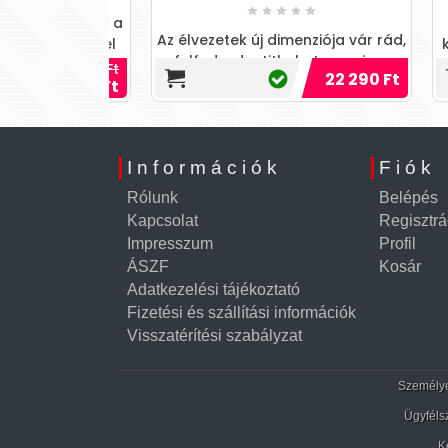
t, amelyek a
Fed
Az élvezetek új dimenziója vár rád,
 érintésével
külö
felfedezd a titkokat egy vizes
pasztald meg
feléb
13 990 Ft
22 290 Ft
kalandozáshoz!
12 595 Ft
römöt!
Információk
Fiók
Rólunk
Belépés
Kapcsolat
Regisztrá
Impresszum
Profil
ÁSZF
Kosár
Adatkezelési tájékoztató
Fizetési és szállítási információk
Visszatérítési szabályzat
Személyes
Ügyféls
K