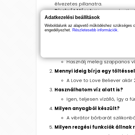
élvezetes pillanatra.
Diszkrét Méret:
Könnyen elrejthe
Adatkezelési beállítások
A Love to Love Believer révén egy vará
Weboldalunk az alapvető működéshez szükséges coo
meg most, és élvezd a diszkrét kiszállít
engedélyezhet.
Részletesebb információk.
Gyakori kérdések (FAQ)
Hogyan kell tisztítani a vibráto
Használj meleg szappanos víz
Mennyi ideig bírja egy töltésse
A Love to Love Believer akár
Használhatom víz alatt is?
Igen, teljesen vízálló, így a
Milyen anyagból készült?
A vibrátor bőrbarát szilikonb
Milyen rezgési funkciók állnak