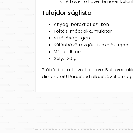
A Love to Love Believer külö
Tulajdonságlista
Anyag: bőrbarát szilikon
Töltési mód: akkumulátor
Vízállóság: igen
Különböző rezgési funkciók: igen
Méret: 10 cm
Súly: 120 g
Próbáld ki a Love to Love Believer ak
dimenzióit! Párosítsd síkosítóval a mé