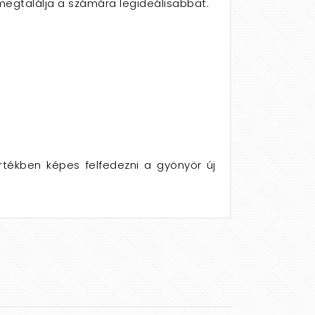
 megtalálja a számára legideálisabbat.
értékben képes felfedezni a gyönyör új