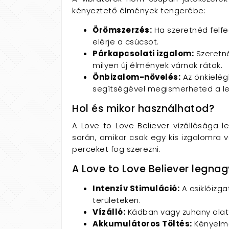
kényeztető élmények tengerébe:
Örömszerzés:
Ha szeretnéd felfed
elérje a csúcsot.
Párkapcsolati izgalom:
Szeretné
milyen új élmények várnak rátok.
Önbizalom-növelés:
Az önkielég
segítségével megismerheted a l
Hol és mikor használhatod?
A Love to Love Believer vízállósága l
során, amikor csak egy kis izgalomra v
perceket fog szerezni.
A Love to Love Believer legna
Intenzív Stimuláció:
A csiklóizga
területeken.
Vízálló:
Kádban vagy zuhany alatt 
Akkumulátoros Töltés:
Kényelme