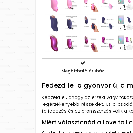
Megbízható áruház
Fedezd fel a gyönyör új dime
Képzeld el, ahogy az érzéki vágy fokoz
legérzékenyebb részeidet. Ez a csodá
felfedezés és az örömszerzés válik a 
Miért választanád a Love to Lo
A vibrátorok nem csupán játékszere