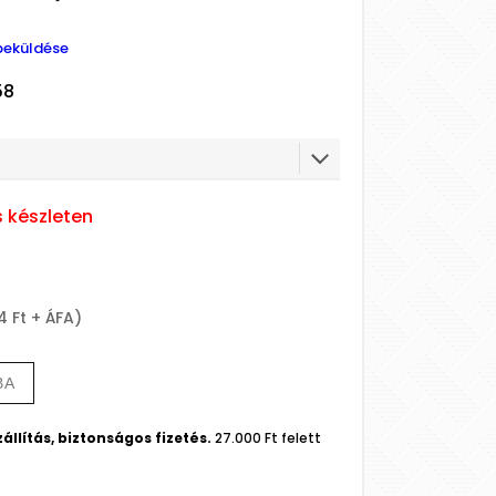
beküldése
58
s készleten
4 Ft + ÁFA)
BA
állítás, biztonságos fizetés.
27.000 Ft felett