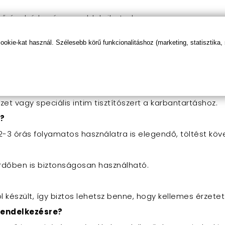
tő, így bárhová magaddal viheted.
zslatos kalandra indulhatsz, ahol csak te irányítasz! Ne
kie-kat használ. Szélesebb körű funkcionalitáshoz (marketing, statisztika,
ást!
rt?
et vagy speciális intim tisztítószert a karbantartáshoz.
l?
 2-3 órás folyamatos használatra is elegendő, töltést köv
 fürdőben is biztonságosan használható.
ól készült, így biztos lehetsz benne, hogy kellemes érzetet
 rendelkezésre?