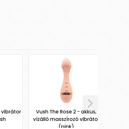
rátor
Vush The Rose 2 - akkus,
Fun Fact
vízálló masszírozó vibrátor
pont és cs
(pink)