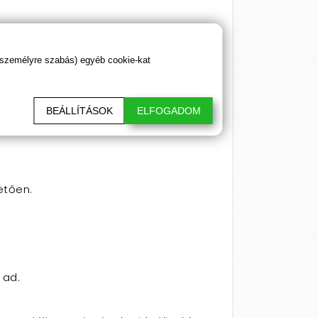
 hagyd ki ezt a mesés élményt – rendeld
 személyre szabás) egyéb cookie-kat
BEÁLLÍTÁSOK
ELFOGADOM
etően.
 ad.