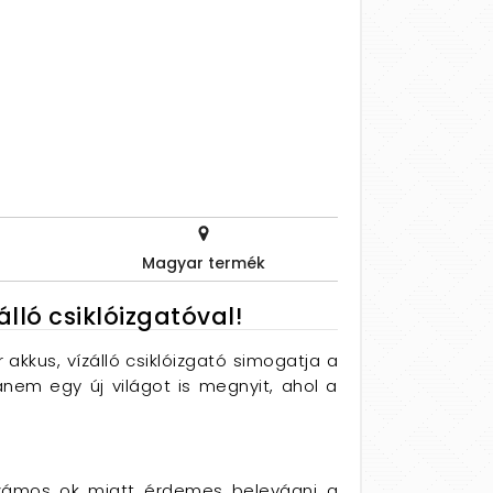
Magyar termék
álló csiklóizgatóval!
akkus, vízálló csiklóizgató simogatja a
nem egy új világot is megnyit, ahol a
Számos ok miatt érdemes belevágni a