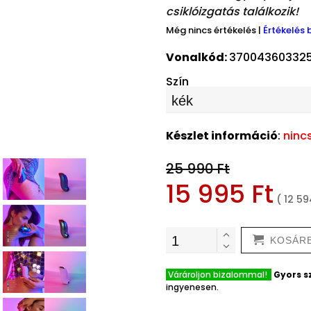
csiklóizgatás találkozik!
Még nincs értékelés
|
Értékelés 
Vonalkód:
37004360332
Szín
Készlet információ
:
ninc
25 990 Ft
15 995 Ft
( 12 59
KOSÁR
Várároljon bizalommal!
Gyors sz
ingyenesen.