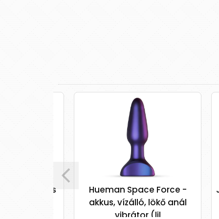
siklókaros
Hueman Space Force -
Javi
r
akkus, vízálló, lökő anál
vibrátor (lil