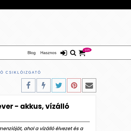
105
Blog
Hasznos
LÓ CSIKLÓIZGATÓ
ever - akkus, vízálló
enzióját, ahol a vízálló élvezet és a