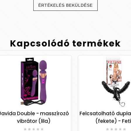
ÉRTÉKELÉS BEKÜLDÉSE
Kapcsolódó
termékek
da Double - masszírozó
Felcsatolható dupla vib
vibrátor (lila)
(fekete) - Fetish