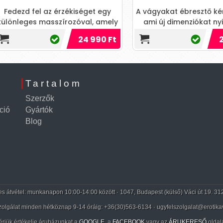
ezd fel az érzékiséget egy
A vágyakat ébresztő kényez
nleges masszírozóval, amely
ami új dimenziókat nyit m
reszti benned a vágyat és az
szenvedélyben! Fedezd fel az
24 990 Ft
27 5
élvezeteket!
pillanatok új világát!
Tartalom
Szerzők
ció
Gyártók
Blog
 átvétel: munkanapon 10:00-14:00 között · 1047, Budapest (külső) Váci út 19. 31
zolgálat minden hétköznap 9-14 óráig:
+36(30)563-6134
· ugyfelszolgalat@erotika
érjük értékelje áruházunkat a
GOOGLE
, a
FACEBOOK
vagy az
ÁRUKERESŐ
oldal