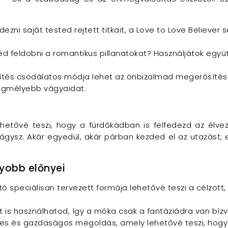
ezni saját tested rejtett titkait, a Love to Love Believer
d feldobni a romantikus pillanatokat? Használjátok együt
ítés csodálatos módja lehet az önbizalmad megerősítésé
egmélyebb vágyaidat.
ehetővé teszi, hogy a fürdőkádban is felfedezd az élvez
ágysz. Akár egyedül, akár párban kezded el az utazást, e
gyobb előnyei
tó speciálisan tervezett formája lehetővé teszi a célzott
is használhatod, így a móka csak a fantáziádra van bízv
s és gazdaságos megoldás, amely lehetővé teszi, hogy b