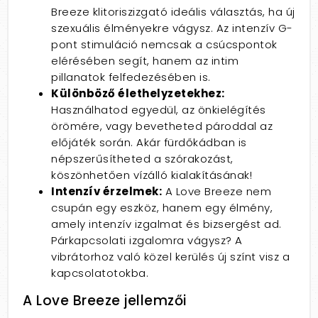
Breeze klitoriszizgató ideális választás, ha új
szexuális élményekre vágysz. Az intenzív G-
pont stimuláció nemcsak a csúcspontok
elérésében segít, hanem az intim
pillanatok felfedezésében is.
Különböző élethelyzetekhez:
Használhatod egyedül, az önkielégítés
örömére, vagy bevetheted pároddal az
előjáték során. Akár fürdőkádban is
népszerűsítheted a szórakozást,
köszönhetően vízálló kialakításának!
Intenzív érzelmek:
A Love Breeze nem
csupán egy eszköz, hanem egy élmény,
amely intenzív izgalmat és bizsergést ad.
Párkapcsolati izgalomra vágysz? A
vibrátorhoz való közel kerülés új színt visz a
kapcsolatotokba.
A Love Breeze jellemzői