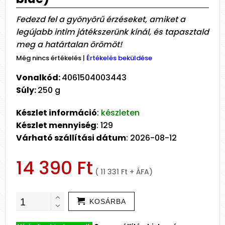
Fedezd fel a gyönyörű érzéseket, amiket a
legújabb intim játékszerünk kínál, és tapasztald
meg a határtalan örömöt!
Még nincs értékelés
|
Értékelés beküldése
Vonalkód:
4061504003443
Súly:
250 g
Készlet információ
:
készleten
Készlet mennyiség
: 129
Várható szállítási dátum
: 2026-08-12
14 390 Ft
( 11 331 Ft + ÁFA)
KOSÁRBA