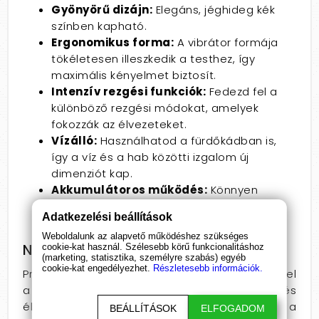
Gyönyörű dizájn:
Elegáns, jéghideg kék
színben kapható.
Ergonomikus forma:
A vibrátor formája
tökéletesen illeszkedik a testhez, így
maximális kényelmet biztosít.
Intenzív rezgési funkciók:
Fedezd fel a
különböző rezgési módokat, amelyek
fokozzák az élvezeteket.
Vízálló:
Használhatod a fürdőkádban is,
így a víz és a hab közötti izgalom új
dimenziót kap.
Akkumulátoros működés:
Könnyen
újratölthető, így mindig készen áll a
Adatkezelési beállítások
kalandra.
Weboldalunk az alapvető működéshez szükséges
Ne hagyd ki!
cookie-kat használ. Szélesebb körű funkcionalitáshoz
(marketing, statisztika, személyre szabás) egyéb
cookie-kat engedélyezhet.
Részletesebb információk.
Próbáld ki a Love Breeze vibrátort, és fedezd fel
a gyönyör új dimenzióit! Ne hagyd ki ezt a mesés
élményt – rendeld meg most, és élvezd a
BEÁLLÍTÁSOK
ELFOGADOM