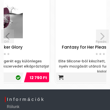
Pipedream
Fantasy for Her Pleasure Sucker - Purple
Elite Silicone-ból készített, 4 szívó, 7 rezgési és 7, a
a!
nyelv mozgását utánzó funkcióval ellátott, egyedi
kialakít
t
54 990 Ft
Információk
Rólunk