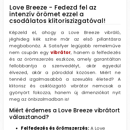
Love Breeze - Fedezd fel az
intenzív örömet ezzel a
csodálatos klitoriszizgatóval!
Képzeld el, ahogy a Love Breeze vibráló,
jéghideg kék színe már az első pillantásra
megbabonáz. A Satisfyer legújabb remekműve
nem csupán egy
vibrátor
, hanem a felfedezés
és az örömszerzés eszköze, amely garantáltan
fellobbantja a szenvedélyt, akár egyedül
élvezed, akár a pároddal közösen. Miért ne
tennéd izgalmasabbá a szexuális életed? A
klitorisz és csiklóizgató vibrátor nemcsak a
gyönyört fokozza, hanem új dimenziókat nyit
meg az önbizalmadban is!
Miért érdemes a Love Breeze vibrátort
választanod?
Felfedezés és örömszerzés:
A Love