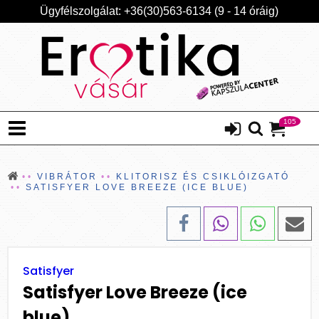
Ügyfélszolgálat: +36(30)563-6134 (9 - 14 óráig)
105
VIBRÁTOR
KLITORISZ ÉS CSIKLÓIZGATÓ
SATISFYER LOVE BREEZE (ICE BLUE)
Satisfyer
Satisfyer Love Breeze (ice
blue)