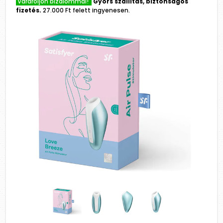
Várároljon bizalommal!
Gyors szállítás, biztonságos
fizetés.
27.000 Ft felett ingyenesen.