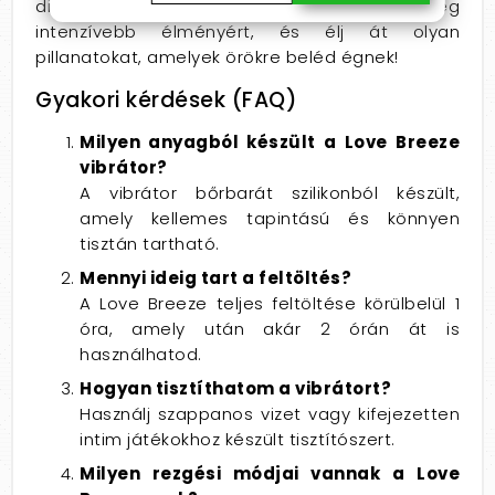
diszkrét kiszállítást! Párosítsd síkosítóval a még
intenzívebb élményért, és élj át olyan
pillanatokat, amelyek örökre beléd égnek!
Gyakori kérdések (FAQ)
Milyen anyagból készült a Love Breeze
vibrátor?
A vibrátor bőrbarát szilikonból készült,
amely kellemes tapintású és könnyen
tisztán tartható.
Mennyi ideig tart a feltöltés?
A Love Breeze teljes feltöltése körülbelül 1
óra, amely után akár 2 órán át is
használhatod.
Hogyan tisztíthatom a vibrátort?
Használj szappanos vizet vagy kifejezetten
intim játékokhoz készült tisztítószert.
Milyen rezgési módjai vannak a Love