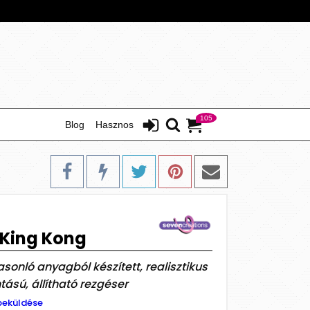
105
Blog
Hasznos
 King Kong
sonló anyagból készített, realisztikus
tású, állítható rezgéser
beküldése