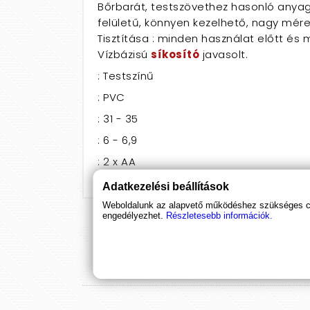
Bőrbarát, testszövethez hasonló anyagbó
felületű, könnyen kezelhető, nagy mér
Tisztítása : minden használat előtt és 
Vízbázisú
síkosító
javasolt.
: Testszínű
: PVC
: 31 - 35
: 6 - 6,9
: 2 x AA
Adatkezelési beállítások
Weboldalunk az alapvető működéshez szükséges coo
engedélyezhet.
Részletesebb információk.