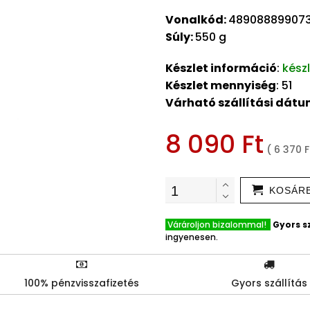
Vonalkód:
489088899073
Súly:
550 g
Készlet információ
:
kész
Készlet mennyiség
: 51
Várható szállítási dát
8 090 Ft
( 6 370 F
KOSÁR
Várároljon bizalommal!
Gyors sz
ingyenesen.
100% pénzvisszafizetés
Gyors szállítás