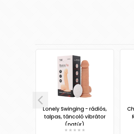
Lonely Swinging - rádiós,
Ch
lexible
talpas, táncoló vibrátor
g 8.5"
(natúr)