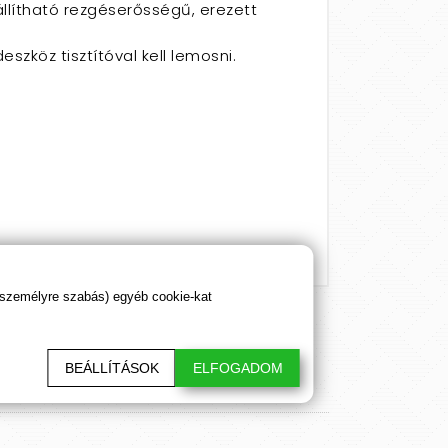
 állítható rezgéserősségű, erezett
szköz tisztítóval kell lemosni.
 személyre szabás) egyéb cookie-kat
BEÁLLÍTÁSOK
ELFOGADOM