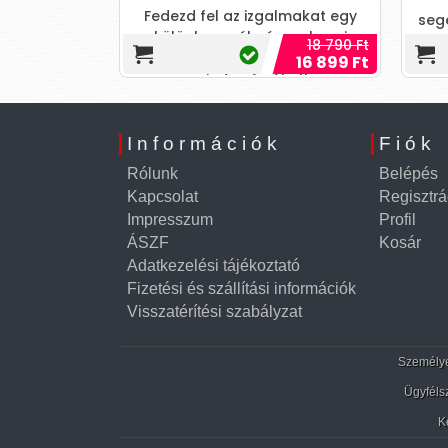
ított, pénisz
Fedezd fel az izgalmakat egy
segé
hez hasonló,
különleges élménnyel, ami
10 290 Ft
18 790 Ft
ú anyagból
kényeztet és táncra perdít
6 490 Ft
16 899 Ft
zgési
minden érzéket!
élvez
dimen
a v
Információk
Fiók
Rólunk
Belépés
Kapcsolat
Regisztrá
Impresszum
Profil
ÁSZF
Kosár
Adatkezelési tájékoztató
Fizetési és szállítási információk
Visszatérítési szabályzat
Személyes
Ügyféls
K