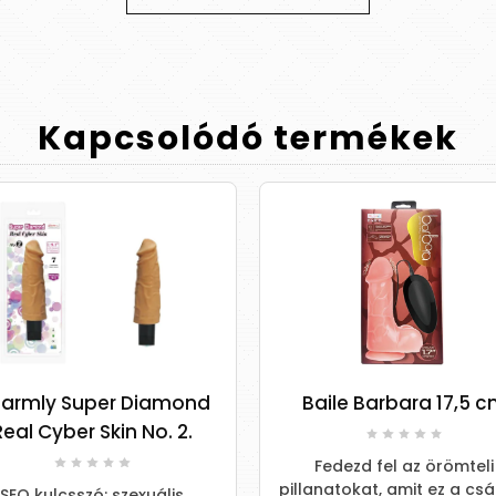
Kapcsolódó
termékek
armly Super Diamond
Baile Barbara 17,5 
Real Cyber Skin No. 2.
Fedezd fel az örömteli
pillanatokat, amit ez a cs
SEO kulcsszó: szexuális