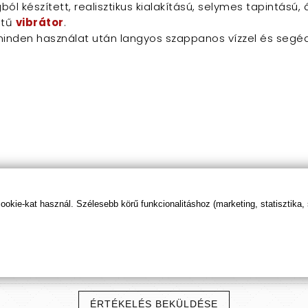
l készített, realisztikus kialakítású, selymes tapintású,
etű
vibrátor
.
minden használat után langyos szappanos vízzel és segéde
kie-kat használ. Szélesebb körű funkcionalitáshoz (marketing, statisztika,
Termék
értékelések
ÉRTÉKELÉS BEKÜLDÉSE