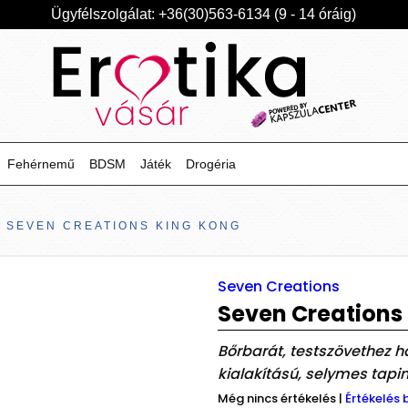
Ügyfélszolgálat: +36(30)563-6134 (9 - 14 óráig)
Fehérnemű
BDSM
Játék
Drogéria
SEVEN CREATIONS KING KONG
Seven Creations
Seven Creations
Bőrbarát, testszövethez ha
kialakítású, selymes tapin
Még nincs értékelés
|
Értékelés 