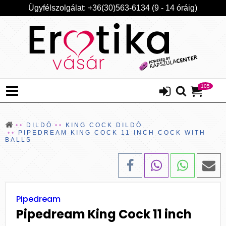
Ügyfélszolgálat: +36(30)563-6134 (9 - 14 óráig)
105
DILDÓ
KING COCK DILDÓ
PIPEDREAM KING COCK 11 INCH COCK WITH
BALLS
Pipedream
Pipedream King Cock 11 inch