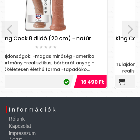
 (20 cm) - natúr
King Cock 12 Slim - élethű
- natúr
s minőség -amerikai
us, bőrbarát anyag -
Tulajdonságok: magas minősé
forma -tapadóko...
realisztikus, bőrbarát anyag
forma dupla kia
16 490 Ft
Információk
Rólunk
Kapcsolat
Impresszum