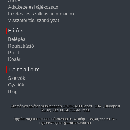
ÁSZF
Adatkezelési tájékoztató
Fizetési és szállítási információk
Visszatérítési szabályzat
Fiók
Belépés
Regisztráció
Profil
Kosár
Tartalom
Szerzők
Gyártók
Blog
Személyes átvétel: munkanapon 10:00-14:00 között · 1047, Budapest
(külső) Váci út 19. 312-es iroda
Ügyfélszolgálat minden hétköznap 9-14 óráig:
+36(30)563-6134
·
ugyfelszolgalat@erotikavasar.hu