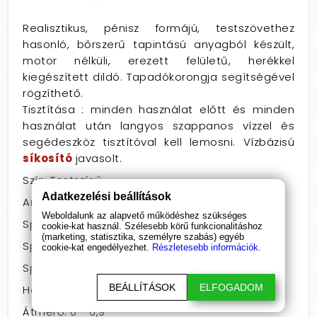
Realisztikus, pénisz formájú, testszövethez
hasonló, bőrszerű tapintású anyagból készült,
motor nélküli, erezett felületű, herékkel
kiegészített dildó. Tapadókorongja segítségével
rögzíthető.
Tisztítása : minden használat előtt és minden
használat után langyos szappanos vízzel és
segédeszköz tisztítóval kell lemosni. Vízbázisú
síkosító
javasolt.
Szín: Testszínű
Adatkezelési beállítások
Anyag: PVC
Weboldalunk az alapvető működéshez szükséges
Speciális jellemző: herés
cookie-kat használ. Szélesebb körű funkcionalitáshoz
(marketing, statisztika, személyre szabás) egyéb
Speciális jellemző: letapasztható
cookie-kat engedélyezhet.
Részletesebb információk.
Speciális jellemző: vízálló
BEÁLLÍTÁSOK
ELFOGADOM
Hossz: 26 - 30
Átmérő: 6 - 6,9