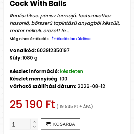
Cock With Balls
Realisztikus, pénisz formájú, testszövethez
hasonló, bőrszerű tapintású anyagból készült,
motor nélküli, erezett fe...
Még nincs értékelés
|
Értékelés beküldése
Vonalkód:
603912350197
Súly:
1080 g
Készlet információ
:
készleten
Készlet mennyiség
: 100
Várható szállítási dátum
: 2026-08-12
25 190 Ft
( 19 835 Ft + ÁFA)
KOSÁRBA