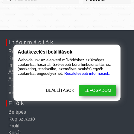
Információk
Rólunk
Adatkezelési beállítások
Kapcsolat
Weboldalunk az alapvető működéshez szükséges
cookie-kat használ. Szélesebb körű funkcionalitáshoz
Impresszum
(marketing, statisztika, személyre szabás) egyéb
ÁSZF
cookie-kat engedélyezhet.
Részletesebb információk.
Adatkezelési tájékoztató
Fizetési és szállítási információk
BEÁLLÍTÁSOK
ELFOGADOM
Visszatérítési szabályzat
Fiók
Belépés
Regisztráció
Profil
Kosár