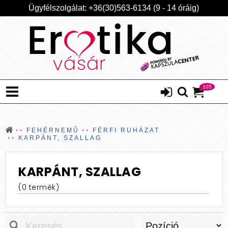
Ügyfélszolgálat: +36(30)563-6134 (9 - 14 óráig)
105
FEHÉRNEMŰ
FÉRFI RUHÁZAT
KARPÁNT, SZALLAG
KARPÁNT, SZALLAG
(0 termék)