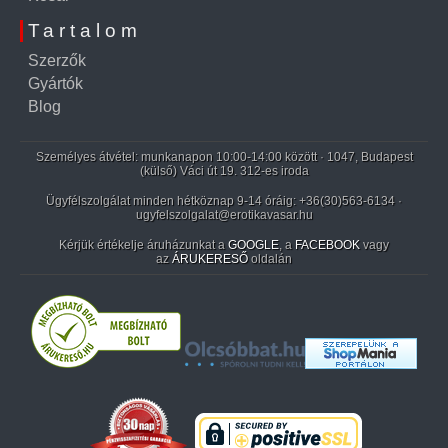
Tartalom
Szerzők
Gyártók
Blog
Személyes átvétel: munkanapon 10:00-14:00 között · 1047, Budapest
(külső) Váci út 19. 312-es iroda
Ügyfélszolgálat minden hétköznap 9-14 óráig:
+36(30)563-6134
·
ugyfelszolgalat@erotikavasar.hu
Kérjük értékelje áruházunkat a
GOOGLE
, a
FACEBOOK
vagy
az
ÁRUKERESŐ
oldalán